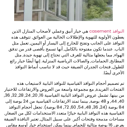
نوافذ casement
هي خيار أنيق وعملي لأصحاب المنازل الذين
عطون الأولوية للتهوية والإطلالات الخالية من العوائق. تتوقف هذه
لنوافذ على الجانب وتفتح للخارج إلى اليسار أو اليمين, تعمل مثل
لباب. عندما تكون مفتوحة بالكامل, أنها تسمح بأقصى قدر من تدفق
لهواء, مما يجعلها مثالية للغرف التي تحتاج إلى تهوية جيدة, مثل
لمطابخ, الحمامات, والصالات الرياضية المنزلية. إنها أيضًا خيار رائع
لطول, فتحات الجدران الضيقة حيث قد لا تناسب أنماط النوافذ
لأخرى أيضًا.
م تصميم أحجام النوافذ القياسية للنوافذ البابية لاستيعاب هذه
لفتحات الفريدة, مع مجموعة واسعة من العروض والارتفاعات للاختيار
من بينها. تشمل عروض النوافذ البابية القياسية 16, 20, 24, 28, 32, 36,
40, 44, و 48 بوصة, بينما تمتد الارتفاعات القياسية من 24 بوصة إلى
84 بوصة (24, 36, 48, 54, 60, 72, 84 بوصة). تجعل أحجام النوافذ
لقياسية هذه النوافذ البابية خيارًا متعدد الاستخدامات لكل من الصغار,
ساحات مدمجة وفتحات أكبر. على سبيل المثال, تعتبر النافذة الضيقة
بعرض 16 بوصة مثالية للحمام, بينما يمكن استخدام خيار أوسع مقاس