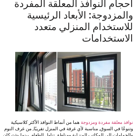
حجام النوافذ المعلقة المفردة
المزدوجة: الأبعاد الرئيسية
لاستخدام المنزلي متعدد
لاستخدامات
وافذ معلقة مفردة ومزدوجة
هما من أنماط النوافذ الأكثر كلاسيكية
تنوعًا في السوق, مناسبة لأي غرفة في المنزل تقريبًا, من غرف النوم
الحمامات إلى المكاتب المنزلية ومناطق تناول الطعام. بينما يشتركان