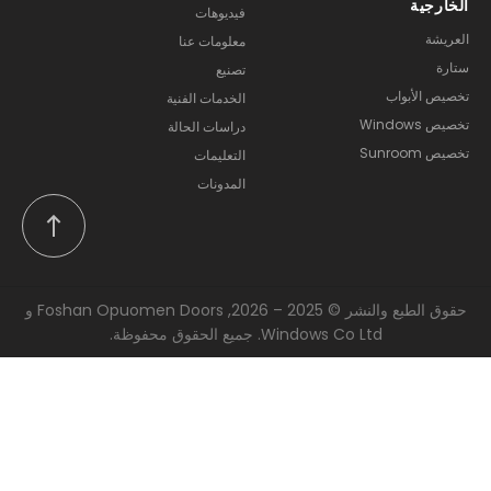
الخارجية
فيديوهات
العريشة
معلومات عنا
ستارة
تصنيع
تخصيص الأبواب
الخدمات الفنية
تخصيص Windows
دراسات الحالة
تخصيص Sunroom
التعليمات
المدونات
حقوق الطبع والنشر © 2025 – 2026, Foshan Opuomen Doors و
Windows Co Ltd. جميع الحقوق محفوظة.