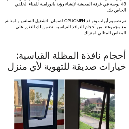
48 بوصة في غرفة المعيشة لإنشاء رؤية بانورامية للفناء الخلفي
لخاص بك.
تم تصميم أبواب ونوافذ OPUOMEN لضمان التشغيل السلس والمتانة,
ع مجموعتنا من أحجام النوافذ القياسية، نضمن لك العثور على
لمقاس المثالي لمنزلك.
حجام نافذة المظلة القياسية:
يارات صديقة للتهوية لأي منزل