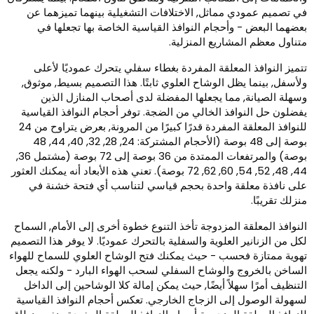
ي تصميم عمودي مماثل, الاختلافات التشغيلية بينهما تميزهما عن
عضهما البعض - وأحجام النوافذ القياسية الخاصة بها تجعلها في
تناول معظم المشاريع المنزلية.
تميز النوافذ المعلقة المفردة بغطاء سفلي يتحرك عموديًا لأعلى
لأسفل, بينما يظل الوشاح العلوي ثابتًا. هذا التصميم بسيط, موثوق,
سهلة الصيانة, مما يجعلها المفضلة لدى أصحاب المنازل الذين
فضلون حل النوافذ الخالي من الضجة. توفر أحجام النوافذ القياسية
للنوافذ المعلقة المفردة قدرًا كبيرًا من المرونة, بعرض يتراوح من 24
بوصة إلى 48 بوصة (الأحجام المشتركة: 24, 28, 32, 40, 44, 48
بوصة) والمرتفعات الممتدة من 36 بوصة إلى 72 بوصة (مشتمل 36,
44, 48, 52, 54, 60, 62, 72 بوصة). تعني هذه الأبعاد أنه يمكنك العثور
لى نافذة معلقة واحدة بحجم قياسي لتناسب أي فتحة خشنة في
نزلك تقريبًا.
لنوافذ المعلقة المزدوجة تأخذ التنوع خطوة أخرى إلى الأمام, السماح
كل من الزنانير العلوية والسفلية بالتحرك عموديًا. لا يوفر هذا التصميم
هوية ممتازة فحسب - حيث يمكنك فتح الوشاح العلوي للسماح للهواء
لساخن بالخروج والوشاح السفلي لسحب الهواء البارد - ولكنه يجعل
لتنظيف أمرًا سهلاً أيضًا, حيث يمكن إمالة كلا الوشاحين إلى الداخل
سهولة الوصول إلى الزجاج الخارجي. تعكس أحجام النوافذ القياسية