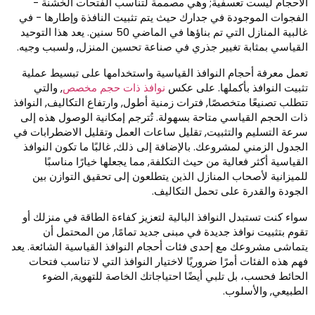
لأحجام ليست تعسفية; وهي مصممة لتناسب الفتحات الخشنة -
لفجوات الموجودة في جدارك حيث يتم تثبيت النافذة وإطارها - في
غالبية المنازل التي تم بناؤها في الماضي 50 سنين. يعد هذا التوحيد
لقياسي بمثابة تغيير جذري في صناعة تحسين المنزل, ولسبب وجيه.
عمل معرفة أحجام النوافذ القياسية واستخدامها على تبسيط عملية
ثبيت النوافذ بأكملها. على عكس
نوافذ ذات حجم مخصص
, والتي
تطلب تصنيعًا متخصصًا, فترات زمنية أطول, وارتفاع التكاليف, النوافذ
ات الحجم القياسي متاحة بسهولة. تُترجم إمكانية الوصول هذه إلى
رعة التسليم والتثبيت, تقليل ساعات العمل وتقليل الاضطرابات في
لجدول الزمني لمشروعك. بالإضافة إلى ذلك, غالبًا ما تكون النوافذ
لقياسية أكثر فعالية من حيث التكلفة, مما يجعلها خيارًا مناسبًا
لميزانية لأصحاب المنازل الذين يتطلعون إلى تحقيق التوازن بين
لجودة والقدرة على تحمل التكاليف.
واء كنت تستبدل النوافذ البالية لتعزيز كفاءة الطاقة في منزلك أو
قوم بتثبيت نوافذ جديدة في مبنى جديد تمامًا, من المحتمل أن
تماشى مشروعك مع إحدى فئات أحجام النوافذ القياسية الشائعة. يعد
هم هذه الفئات أمرًا ضروريًا لاختيار النوافذ التي لا تناسب فتحات
لحائط فحسب، بل تلبي أيضًا احتياجاتك الخاصة للتهوية, الضوء
لطبيعي, والأسلوب.