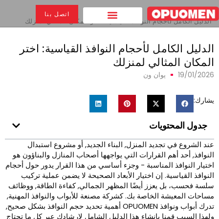
بيت
>
اتصل بنا
الدليل الكامل لأحجام النوافذ القياسية: اختر المكان المثالي لمنزلك
لدليل الكامل لأحجام النوافذ القياسية: اختر
لمكان المثالي لمنزلك
19/01/202
يوان ون
شارك:
جدول المحتويات
ند الشروع في تجديد المنزل, البناء الجديد, أو مشروع استبدال
لنوافذ, أحد أهم القرارات التي يواجهها أصحاب المنازل والبناؤون هو
ختيار النوافذ المناسبة - وجزء أساسي من هذا القرار يدور حول أحجام
لنوافذ القياسية. إن اختيار الأبعاد الصحيحة لا يضمن عملية تركيب
لسة فحسب، بل يعزز أيضًا المظهر الجمالي, كفاءة الطاقة, ووظائف
ساحات المعيشة الخاصة بك. كشركة مصنعة للأبواب والنوافذ المهنية,
تدرك أبواب ونوافذ OPUOMEN أهمية تحديد حجم النوافذ بشكل صحيح,
لهذا السبب قمنا بإنشاء هذا الدليل الشامل لإرشادك عبر كل ما تحتاج