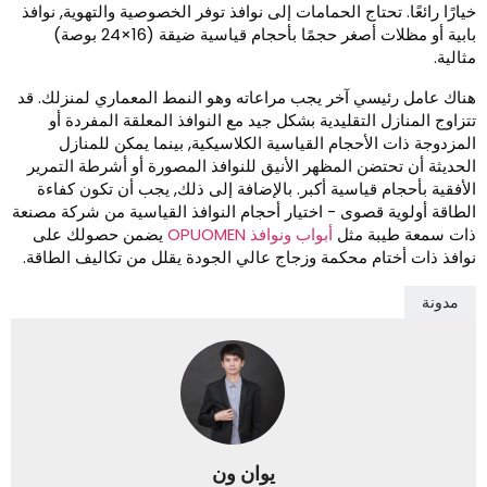
يارًا رائعًا. تحتاج الحمامات إلى نوافذ توفر الخصوصية والتهوية, نوافذ
بابية أو مظلات أصغر حجمًا بأحجام قياسية ضيقة (16×24 بوصة)
ثالية.
ناك عامل رئيسي آخر يجب مراعاته وهو النمط المعماري لمنزلك. قد
تزاوج المنازل التقليدية بشكل جيد مع النوافذ المعلقة المفردة أو
لمزدوجة ذات الأحجام القياسية الكلاسيكية, بينما يمكن للمنازل
لحديثة أن تحتضن المظهر الأنيق للنوافذ المصورة أو أشرطة التمرير
لأفقية بأحجام قياسية أكبر. بالإضافة إلى ذلك, يجب أن تكون كفاءة
لطاقة أولوية قصوى - اختيار أحجام النوافذ القياسية من شركة مصنعة
ات سمعة طيبة مثل
أبواب ونوافذ OPUOMEN
يضمن حصولك على
وافذ ذات أختام محكمة وزجاج عالي الجودة يقلل من تكاليف الطاقة.
مدونة
يوان ون