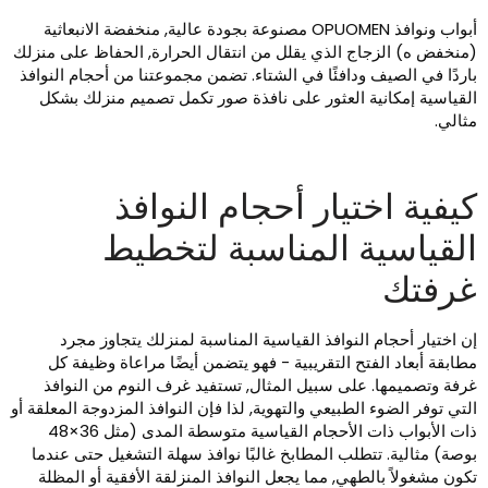
أبواب ونوافذ OPUOMEN مصنوعة بجودة عالية, منخفضة الانبعاثية
منخفض ه) الزجاج الذي يقلل من انتقال الحرارة, الحفاظ على منزلك
اردًا في الصيف ودافئًا في الشتاء. تضمن مجموعتنا من أحجام النوافذ
لقياسية إمكانية العثور على نافذة صور تكمل تصميم منزلك بشكل
ثالي.
يفية اختيار أحجام النوافذ
لقياسية المناسبة لتخطيط
رفتك
ن اختيار أحجام النوافذ القياسية المناسبة لمنزلك يتجاوز مجرد
طابقة أبعاد الفتح التقريبية - فهو يتضمن أيضًا مراعاة وظيفة كل
رفة وتصميمها. على سبيل المثال, تستفيد غرف النوم من النوافذ
لتي توفر الضوء الطبيعي والتهوية, لذا فإن النوافذ المزدوجة المعلقة أو
ذات الأبواب ذات الأحجام القياسية متوسطة المدى (مثل 36×48
وصة) مثالية. تتطلب المطابخ غالبًا نوافذ سهلة التشغيل حتى عندما
كون مشغولاً بالطهي, مما يجعل النوافذ المنزلقة الأفقية أو المظلة