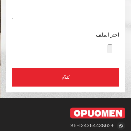
اختر الملف
يُقدِّم
+86-13435443862