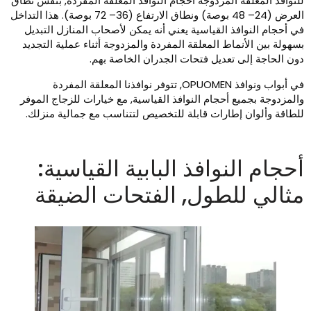
لنوافذ المعلقة المزدوجة أحجام النوافذ المعلقة المفردة, بنفس نطاق
العرض (24– 48 بوصة) ونطاق الارتفاع (36– 72 بوصة). هذا التداخل
ي أحجام النوافذ القياسية يعني أنه يمكن لأصحاب المنازل التبديل
سهولة بين الأنماط المعلقة المفردة والمزدوجة أثناء عملية التجديد
ون الحاجة إلى تعديل فتحات الجدران الخاصة بهم.
في أبواب ونوافذ OPUOMEN, تتوفر نوافذنا المعلقة المفردة
المزدوجة بجميع أحجام النوافذ القياسية, مع خيارات للزجاج الموفر
لطاقة وألوان إطارات قابلة للتخصيص لتتناسب مع جمالية منزلك.
حجام النوافذ البابية القياسية:
ثالي للطول, الفتحات الضيقة