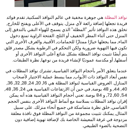
وافذ المظلة
هي جوهرة مخفية في عالم النوافذ السكنية, تقدم فوائد
ريدة تجعلها إضافة رائعة لأي منزل. يتوقف في الأعلى ويفتح للخارج,
خلق هذه النوافذ تأثير "المظلة" الذي يسمح للهواء النقي بالتدفق إلى
لمنزل حتى أثناء المطر الخفيف أو الثلج. الفتحة الزاوية تمنع دخول
لماء, مما يجعلها خيارًا ممتازًا للحمامات, الأقبية, والغرف الأخرى التي
كون فيها التهوية ضرورية ولكن التحكم في الرطوبة يشكل مصدر قلق.
تم أيضًا تثبيت نوافذ المظلة بشكل شائع أعلى النوافذ الأخرى أو
سفلها, أو مكدسة عموديًا لإنشاء فريدة من نوعها, نظرة الطبقات.
ندما يتعلق الأمر بأحجام النوافذ القياسية, تشترك نوافذ المظلات في
فس أبعاد النوافذ ذات الأبواب, مما يبسط عملية الاختيار لأصحاب
المنازل. العروض القياسية لنوافذ المظلة هي 16, 20, 24, 28, 32, 36,
40, 44, و 48 بوصة, في حين أن الارتفاعات القياسية هي 24, 36, 48,
54, 60, 72, و 84 بوصة. تعني أحجام النوافذ القياسية هذه أنه يمكن
قران نوافذ المظلات بسلاسة مع أنماط النوافذ الأخرى بنفس الحجم
لقياسي, خلق نظرة متماسكة في جميع أنحاء منزلك. على سبيل
لمثال, يمكنك تثبيت مجموعة من النوافذ المظلة فوق نافذة معلقة
زدوجة في غرفة المعيشة الخاصة بك لإضافة تهوية إضافية دون
لتضحية بالضوء الطبيعي.