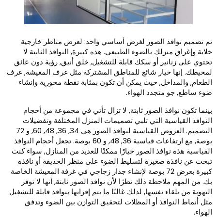
م تصميم نوافذ الصور لغرض أساسي واحد: لعرض مناظر خارجية
لابة وإغراق منزلك بالضوء الطبيعي. هذه كبيرة, النوافذ الثابتة لا
حتوي على زنانير أو سكك قابلة للتشغيل, خلق أنيق, رؤية دون عائق
محيطك. إنها خيار شائع للمناطق المشتركة مثل غرف المعيشة, غرف
لطعام, والمداخل, حيث يمكن أن تكون بمثابة نقطة محورية وإنشاء
وء ساطع, جو متجدد الهواء.
ينما تكون نوافذ الصور ثابتة, لا تزال تأتي في مجموعة من أحجام
لنوافذ القياسية التي تلبي تصميمات المنزل المختلفة وتفضيلات
التصميم. العروض القياسية لنوافذ الصور هي 34, 36, 48, 60, و 72
بوصة, مع ارتفاعات قياسية 36, 48, و 60 بوصة. تجعل أحجام النوافذ
لقياسية هذه نوافذ الصور خيارًا ممكنًا للعديد من المنازل, سواء كنت
بحث عن نافذة صغيرة لتسليط الضوء على منظر الحديقة أو نافذة
كبيرة بعرض 72 بوصة لإنشاء جدار زجاجي في غرفة المعيشة الخاصة
ك. من المهم ملاحظة ذلك نظرًا لأن نوافذ الصور ثابتة, أنها لا توفر
لتهوية من تلقاء نفسها, لذلك غالبًا ما يتم إقرانها بنوافذ قابلة للتشغيل
ثل أنماط النوافذ أو المظلات لتحقيق التوازن بين الضوء وتدفق
لهواء.