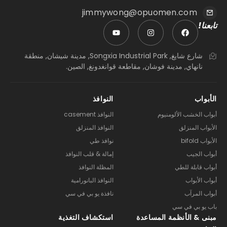
jimmywong@opuomen.com
تابعنا!
شارع شايغ, Songxia Industrial Park, مدينة شيشان, منطقة
نانهاي, مدينة فوشان, مقاطعة قوانغدونغ, الصين.
الأبواب
النوافذ
أبواب الخشب الألومنيوم
النوافذ casement
الأبواب المنزلق
النوافذ المنزلق
الأبواب bifold
نوافذ طي
أبواب الجيب
إمالة & قلب النوافذ
أبواب قابلة للطي
المظلة النوافذ
أبواب الأبواب
النوافذ البانورامية
أبواب المرآب
نافذة يو بي في سي
باب يو بي في سي
مبنى & الأنظمة المساعدة
استكشاف التغذية