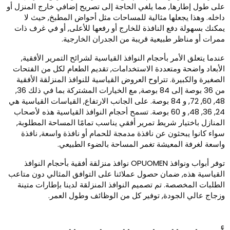
لى طول إطارها, مما يلغي الحاجة إلى تصريح إضافي خارج المنزل أو
اخله. وهذا يجعلها مثالية للمساحات مثل أحواض المطبخ, حيث لا
مكنك بسهولة دفع النافذة للخارج أو رفعها للأعلى, أو في غرف ذات
مرات أو مناظر طبيعية قريبة من الجدران الخارجية.
ندما يتعلق الأمر بأحجام النوافذ القياسية لشرائح التمرير الأفقية,
لأبعاد واضحة ومتعددة الاستخدامات, تقديم الطعام لكل من الفتحات
لصغيرة والكبيرة. تتراوح العروض القياسية للنوافذ المنزلقة الأفقية
من 36 بوصة إلى 84 بوصة, مع الخيارات المشتركة بما في ذلك 36,
48, 60, 72, و 84 بوصة. على الجانب الارتفاع, القياسات القياسية هي
24, 36, 48, و 60 بوصة. تسمح أحجام النوافذ القياسية هذه لأصحاب
لمنازل باختيار شريط تمرير أفقي يناسب تمامًا المساحة المطلوبة,
واء كانوا يبحثون عن نافذة مدمجة للحمام أو نافذة واسعة, نافذة
اسعة لغرفة المعيشة تغمر المساحة بالضوء الطبيعي.
توفر أبواب ونوافذ OPUOMEN نوافذ منزلقة أفقية بأحجام النوافذ
لقياسية هذه, ضمان حصول عملائنا على التوافق المثالي دون متاعب
لطلبات المخصصة. تم تصميم النوافذ المنزلقة لدينا بإطارات متينة
زجاج عالي الجودة, توفير كل من الوظائف وطول العمر.