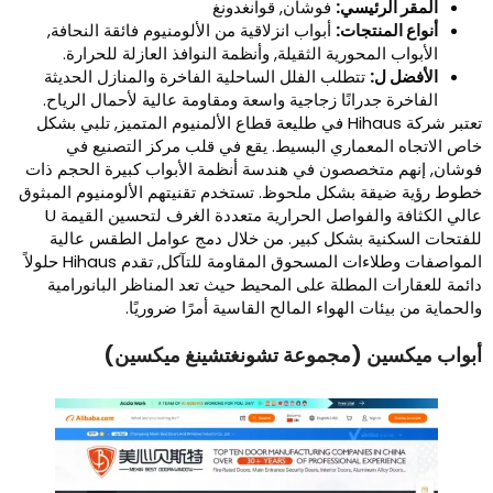
المقر الرئيسي:
فوشان, قوانغدونغ
أنواع المنتجات:
أبواب انزلاقية من الألومنيوم فائقة النحافة,
الأبواب المحورية الثقيلة, وأنظمة النوافذ العازلة للحرارة.
الأفضل ل:
تتطلب الفلل الساحلية الفاخرة والمنازل الحديثة
الفاخرة جدرانًا زجاجية واسعة ومقاومة عالية لأحمال الرياح.
تعتبر شركة Hihaus في طليعة قطاع الألمنيوم المتميز, تلبي بشكل
اص الاتجاه المعماري البسيط. يقع في قلب مركز التصنيع في
وشان, إنهم متخصصون في هندسة أنظمة الأبواب كبيرة الحجم ذات
طوط رؤية ضيقة بشكل ملحوظ. تستخدم تقنيتهم ​​الألومنيوم المبثوق
عالي الكثافة والفواصل الحرارية متعددة الغرف لتحسين القيمة U
لفتحات السكنية بشكل كبير. من خلال دمج عوامل الطقس عالية
المواصفات وطلاءات المسحوق المقاومة للتآكل, تقدم Hihaus حلولاً
ائمة للعقارات المطلة على المحيط حيث تعد المناظر البانورامية
الحماية من بيئات الهواء المالح القاسية أمرًا ضروريًا.
بواب ميكسين (مجموعة تشونغتشينغ ميكسين)