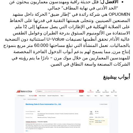
الأفضل ل:
فلل حديثة راقية ومهندسون معماريون يبحثون عن
“الحد الأدنى في نهاية المطاف” جمالي.
OPUOMEN هي شركة رائدة في “إطار ضيق” الحركة داخل مشهد
لمصنعين الصينيين. وتتجلى هيمنتها التقنية في قدرتها على الحفاظ
على الصلابة الهيكلية في الإطارات التي يصل سمكها إلى 12 ملم.
لاستفادة من الألومنيوم المبثوق بدرجة الطيران وعوامل الطقس
عالية الأداء, تحقق أنظمتها تصنيفات U-Value استثنائية دون التضحية
بالجماليات. تعمل المنشأة التي تبلغ مساحتها 60.000 متر مربع بنموذج
نتاج مرن, مما يسمح لهم بدعم أبواب الدخول الفاخرة المخصصة
لمهندسين المعماريين من خلال موك مرن - نادرًا ما يتم رؤيته في
لشركات المصنعة واسعة النطاق في الصين.
بواب بيشينغ