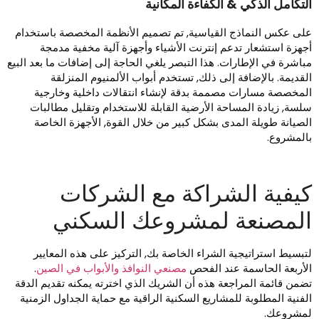
لتكامل الذكي & الكفاءة المكانية
لى عكس النماذج القياسية, تم تصميم الأنظمة المخصصة باستخدام
جهزة استشعار تدعم إنترنت الأشياء وأجهزة آلية مخفية مدمجة
باشرة في الإطارات. هذا التبصر يلغي الحاجة إلى إضافات ما بعد البيع
لقديمة. بالإضافة إلى ذلك, تستخدم أبواب الألمنيوم المنزلقة
لمخصصة مسارات مصممة بدقة لإنشاء انتقالات داخلية وخارجية
لسة, زيادة المساحة الأرضية القابلة للاستخدام وتقليل مطالبات
لصيانة طويلة المدى بشكل كبير من خلال القوة, الأجهزة الخاصة
المشروع.
يفية الشراكة مع الشركات
لمصنعة لمشروعك السكني
تبسيط استراتيجية الشراء الخاصة بك, التركيز على هذه المعايير
لأربعة الحاسمة عند الفحص
مصنعي النوافذ والأبواب في الصين
.
ضمن قائمة المراجعة هذه أن الشريك الذي اخترته يمكنه تقديم الدقة
لفنية المطلوبة للمشاريع السكنية الراقية مع حماية الجداول الزمنية
مشروعك.