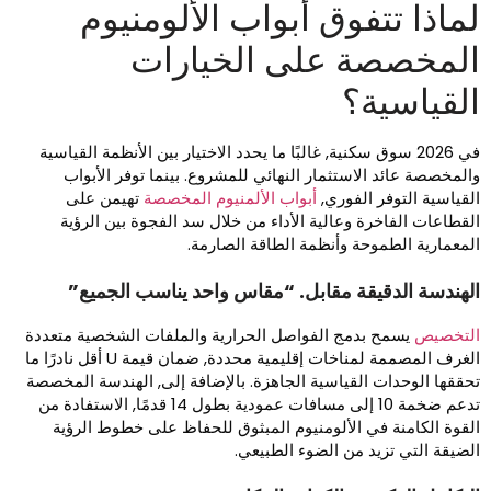
ماذا تتفوق أبواب الألومنيوم
لمخصصة على الخيارات
لقياسية؟
في 2026 سوق سكنية, غالبًا ما يحدد الاختيار بين الأنظمة القياسية
المخصصة عائد الاستثمار النهائي للمشروع. بينما توفر الأبواب
لقياسية التوفر الفوري,
أبواب الألمنيوم المخصصة
تهيمن على
لقطاعات الفاخرة وعالية الأداء من خلال سد الفجوة بين الرؤية
لمعمارية الطموحة وأنظمة الطاقة الصارمة.
لهندسة الدقيقة مقابل. “مقاس واحد يناسب الجميع”
لتخصيص
يسمح بدمج الفواصل الحرارية والملفات الشخصية متعددة
الغرف المصممة لمناخات إقليمية محددة, ضمان قيمة U أقل نادرًا ما
حققها الوحدات القياسية الجاهزة. بالإضافة إلى, الهندسة المخصصة
تدعم ضخمة 10 إلى مسافات عمودية بطول 14 قدمًا, الاستفادة من
لقوة الكامنة في الألومنيوم المبثوق للحفاظ على خطوط الرؤية
لضيقة التي تزيد من الضوء الطبيعي.