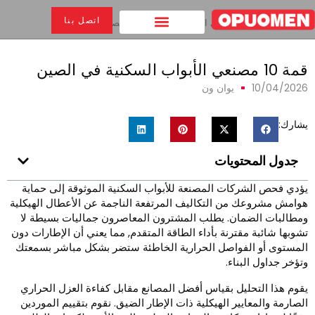
اتصل بنا
بيت
>
قمة 10 مصنعي الأبواب السكنية في الصين
1 مصنعي الأبواب السكنية في الصين
10/04/202
يوان ون
شارك:
جدول المحتويات
ؤدي فحص الشركات المصنعة للأبواب السكنية الموثوقة إلى حماية
وامش مشروعك من التكاليف المرتفعة الناجمة عن الأعطال الهيكلية
مطالبات الضمان. يطلب المشترون المعاصرون جماليات بسيطة لا
شوبها شائبة مقترنة بأداء الطاقة المتقدم, مما يعني أن الإطارات دون
لمستوى أو الفواصل الحرارية الخاطئة ستضر بشكل مباشر بسمعتك
تؤخر جداول البناء.
قوم هذا التحليل بقياس أفضل المصانع مقابل كفاءة العزل الحراري
لصارمة والمعايير الهيكلية ذات الإطار الضيق. نقوم بتقييم الموردين