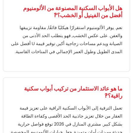
هل الأبواب السكنية المصنوعة من الألومنيوم
أفضل من الفينيل أو الخشب؟?
نعم. يوفر الألومنيوم استقرارًا هيكليًا فائقًا, مقاومة تزييفها
والعفن. على عكس الخشب, فهو يتطلب الحد الأدنى من
الصيانة ويدعم مساحات زجاجية أكبر, توفير قيمة U أفضل على
المدى الطويل وطول العمر الإجمالي في المناخات القاسية.
ما هو عائد الاستثمار من تركيب أبواب سكنية
راقية؟?
تعمل الترقية إلى الأبواب السكنية الراقية على تعزيز قيمة
العقار من خلال تعزيز جاذبية الحد الأقصى وكفاءة الطاقة
بشكل كبير. مشتري المنازل في 2026 توقع فواصل حرارية
حديثة وميزات أمان متميزة, جعل خيارات الألومنيوم المخصصة