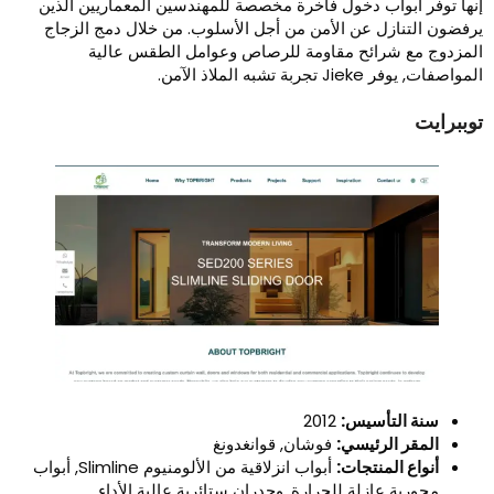
نها توفر أبواب دخول فاخرة مخصصة للمهندسين المعماريين الذين
رفضون التنازل عن الأمن من أجل الأسلوب. من خلال دمج الزجاج
لمزدوج مع شرائح مقاومة للرصاص وعوامل الطقس عالية
واصفات, يوفر Jieke تجربة تشبه الملاذ الآمن.
وببرايت
سنة التأسيس:
2012
المقر الرئيسي:
فوشان, قوانغدونغ
أنواع المنتجات:
أبواب انزلاقية من الألومنيوم Slimline, أبواب
محورية عازلة للحرارة, وجدران ستائرية عالية الأداء.