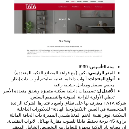
سنة التأسيس:
1999
المقر الرئيسي:
بكين (مع قواعد المصانع الذكية المتعددة)
أنواع المنتجات:
أبواب داخلية بتقنية صامتة, أبواب ذات إطار
مخفي بسيط, ومداخل خشبية راقية.
الأفضل ل:
تصميمات داخلية سكنية متميزة وشقق متعددة الأسر
تعطي الأولوية للراحة الصوتية والتصميم السلس.
شركة TATA معترف بها على نطاق واسع باعتبارها الشركة الرائدة
لمتخصصة في الصين “التكنولوجيا الهادئة” للديكورات الداخلية
لسكنية. توفر تقنية الختم المغناطيسي المميزة ذات الحافة المائلة
بزاوية 45 درجة تخفيفًا فائقًا للصوت مقارنةً بهياكل الأبواب التقليدية.
ن مصانع تاتا الذكية مجهزة للتعامل مع التخصيص الشامل المعقد,