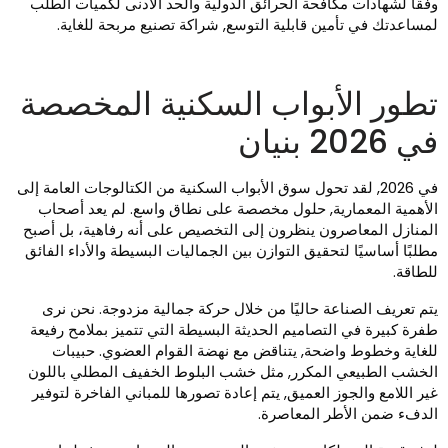
فقًا لشهادات مكافحة الحرائق الدولية والحد الأدنى لكميات الطلب
مساعدتك في تأمين قابلية التوسع, شراكة تصنيع مربحة للغاية.
طور الأبواب السكنية المخصصة
 2026 بنيان
في 2026, لقد تحول سوق الأبواب السكنية من الكتالوجات العامة إلى
لأهمية المعمارية, حلول مخصصة على نطاق واسع. لم يعد أصحاب
لمنازل المعاصرون ينظرون إلى التخصيص على أنه رفاهية، بل أصبح
طلبًا أساسيًا لتحقيق التوازن بين الجماليات البسيطة والأداء الفائق
لطاقة.
تم تعريف الصناعة حاليًا من خلال حركة جمالية مزدوجة. نحن نرى
فرة كبيرة في التصاميم الحديثة البسيطة التي تتميز بملامح رفيعة
لغاية وخطوط واضحة, يتناقض مع نهضة القوام العضوي. حبيبات
لخشب الطبيعي المكرر, مثل خشب البلوط الخفيف المطلي باللون
ير اللامع والجوز العميق, يتم إعادة تصورها للمباني الفاخرة لتوفير
لدفء ضمن الأطر المعاصرة.