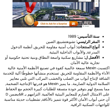
سنة التأسيس:
1989
المقر الرئيسي:
تشونغتشينغ, الصين
أنواع المنتجات:
أبواب أمنية مقاومة للحريق, أنظمة الدخول
المدرعة, والأبواب الداخلية البيئية.
الأفضل ل:
مشاريع سكنية واسعة النطاق وبنية تحتية حكومية أو
تجارية عالية الأمان.
اكتسبت Mexin سمعة عالمية كقوة في تصنيع الأنظمة الأمنية عالية
لأداء والأنظمة المقاومة للحريق. تستخدم منشآتها خطوطًا آلية للخدمة
لشاقة لإنتاج أبواب من الصلب والخشب المركب التي تلبي معايير
السلامة الدولية الصارمة.. ما يميز Mexin هو قدرتها الإنتاجية الضخمة,
ما يسمح لهم بتوفير جودة متسقة للطلبات كبيرة الحجم مع الحفاظ
على الامتثال الصارم للمعايير البيئية العالمية. التزامهم بـ R&يضمن D
ن حتى أبواب الأمان الأكثر قوة تتميز بالأناقة, تشطيبات حديثة مناسبة
لواجهات السكنية الراقية.