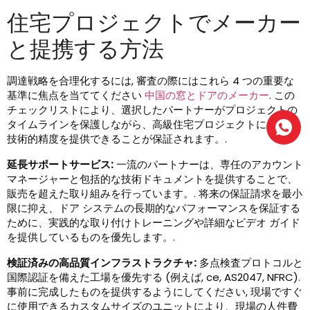
住宅プロジェクトでメーカー
と提携する方法
調達戦略を合理化するには, 審査の際にはこれら 4 つの重要な
基準に焦点を当ててください
中国の窓とドアのメーカー
. この
チェックリストにより、選択したパートナーがプロジェクトの
タイムラインを保護しながら、高級住宅プロジェクトに必要な
技術的精度を提供できることが保証されます。.
延長サポートサービス:
一流のパートナーは、専任のアカウント
マネージャーと包括的な技術ドキュメントを提供することで、
販売を超えた取り組みを行っています。. 将来の保証請求を最小
限に抑え、ドア システムの長期的なパフォーマンスを保証する
ために、実践的な取り付けトレーニングや詳細なビデオ ガイド
を提供しているものを優先します。.
検証済みの高品質インフラストラクチャ:
多点検査プロトコルと
国際認証を備えた工場を優先する (例えば, ce, AS2047, NFRC).
事前に完成したものを提供するようにしてください, 現場ですぐ
に使用できるカスタムサイズのユニットにより、現場の人件費