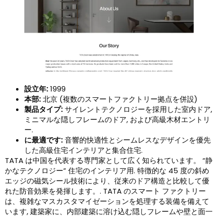
設立年:
1999
本部:
北京 (複数のスマートファクトリー拠点を併設)
製品タイプ:
サイレントテクノロジーを採用した室内ドア,
ミニマルな隠しフレームのドア, および高級木材エントリ
ー.
に最適です:
音響的快適性とシームレスなデザインを優先
した高級住宅インテリアと集合住宅.
TATA は中国を代表する専門家として広く知られています。 “静
かなテクノロジー” 住宅のインテリア用. 特徴的な 45 度の斜め
エッジの磁気シール技術により、従来のドア構造と比較して優
れた防音効果を発揮します。. TATA のスマート ファクトリー
は、複雑なマスカスタマイゼーションを処理する装備を備えて
います, 建築家に、内部建築に溶け込む隠しフレームや壁と面一