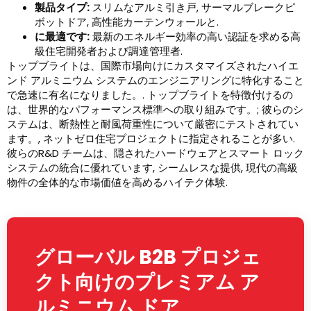
製品タイプ:
スリムなアルミ引き戸, サーマルブレークピ
ボットドア, 高性能カーテンウォールと.
に最適です:
最新のエネルギー効率の高い認証を求める高
級住宅開発者および調達管理者.
トップブライトは、国際市場向けにカスタマイズされたハイエ
ンド アルミニウム システムのエンジニアリングに特化すること
で急速に有名になりました。. トップブライトを特徴付けるの
は、世界的なパフォーマンス標準への取り組みです。; 彼らのシ
ステムは、断熱性と耐風荷重性について厳密にテストされてい
ます。, ネットゼロ住宅プロジェクトに指定されることが多い.
彼らのR&D チームは、隠されたハードウェアとスマート ロック
システムの統合に優れています, シームレスな提供, 現代の高級
物件の全体的な市場価値を高めるハイテク体験.
グローバル B2B プロジェ
クト向けのプレミアム ア
ルミニウム ドア