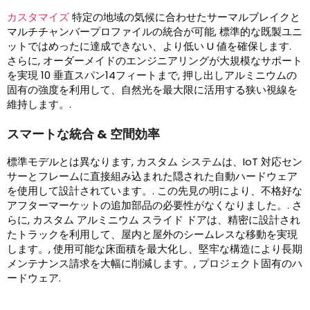
カスタマイズ
特定の地域の気候に合わせたサーマルブレイクと
マルチチャンバープロファイルの統合が可能, 標準的な既製ユニ
ットではめったに達成できない、より低い U 値を確保します.
さらに, オーダーメイドのエンジニアリングが大規模なサポート
を実現 10 垂直スパン14フィートまで, 押し出しアルミニウムの
固有の強度を利用して、自然光を最大限に活用する狭い視線を
維持します。.
スマートな統合 & 空間効率
標準モデルとは異なります, カスタム システムは、IoT 対応セン
サーとフレームに直接組み込まれた隠された自動ハードウェア
を使用して設計されています。. この先見の明により、不格好な
アフターマーケットの追加部品の必要性がなくなりました。. さ
らに, カスタム アルミニウム スライド ドアは、精密に設計され
たトラックを利用して、屋内と屋外のシームレスな移動を実現
します。, 使用可能な床面積を最大化し、堅牢な構造により長期
メンテナンス請求を大幅に削減します。, プロジェクト固有のハ
ードウェア.