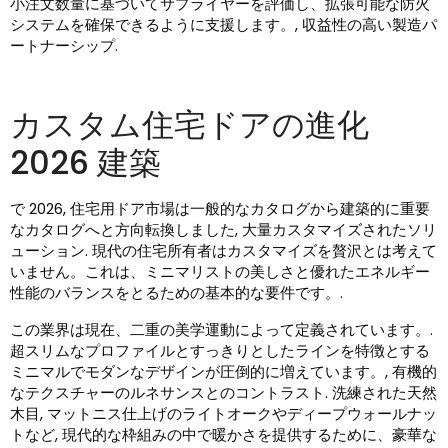
小注文数量に基づいてサプライヤーを評価し、拡張可能な防火
システムを確保できるように支援します。, 収益性の高い製造パ
ートナーシップ.
カスタム住宅ドアの進化
2026 建築
で 2026, 住宅用ドア市場は一般的なカタログから建築的に重要
なカタログへと方向転換しました, 大量カスタマイズされたソリ
ューション. 現代の住宅所有者はカスタマイズを贅沢とは考えて
いません。これは、ミニマリストの美しさと優れたエネルギー
性能のバランスをとるための基本的な要件です。.
この業界は現在、二重の美学運動によって定義されています。.
超スリムなプロファイルとすっきりとしたラインを特徴とする
ミニマルでモダンなデザインが圧倒的に増えています。, 有機的
なテクスチャーのルネサンスとのコントラスト. 洗練された天然
木目, マットニス仕上げのライトオークやディープウォールナッ
トなど, 現代的な枠組みの中で暖かさを提供するために、豪華な