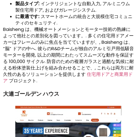
製品タイプ:
インテリジェントな自動入力, アルミニウム
製住宅用ドア, およびガレージシステム.
に最適です:
スマートホームの統合と大規模住宅コミュニ
ティのセキュリティ.
Baisheng は、機械オートメーションとモーター技術の熟練に
よって他社との差別化を図っています。. 多くの住宅用ドアメー
カーはフレームのみに焦点を当てていますが、, Baisheng は、
“脳” ドアの中へ. 彼らのR&Dチームが独自のアルミ引戸用低騒音
モーターを開発, 以上の期間にわたってスムーズな動作を保証す
る 100,000 サイクル. 防音のための複層ガラスと過酷な気候に耐
える粉体塗装仕上げを組み合わせることで、, これらは両方に耐
久性のあるソリューションを提供します
住宅用ドアと商業用ド
ア
プロジェクト.
大連ゴールデン ハウス