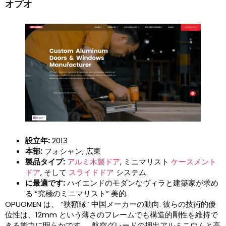
オプオ
設立年:
2013
本部:
フォシャン, 広東
製品タイプ:
アルミ木製ドア
, ミニマリスト
ケースメント
ドア
, そして
スライドドア
システム.
に最適です:
ハイエンドのモダンなヴィラと建築家が求め
る “究極のミニマリスト” 美的.
OPUOMEN は、 “狭額縁” 中国メーカーの動向. 彼らの技術的優
位性は、12mm という薄さのフレームでも構造的剛性を維持で
きる能力に明らかです。. 航空グレードの押出アルミニウムと高