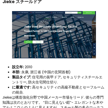
Jieke スチールドア
設立年:
2010
本部:
永康, 浙江省 (中国の玄関首都)
製品タイプ:
住宅用の装甲ドア, セキュリティスチールエ
ントリー, 防火住宅間仕切り.
に最適です:
高セキュリティの高級不動産とセーフルーム
の統合.
Jiekeは構造強化分野で中国メーカー市場をリード. 彼らの専門
知識は次のとおりです。 “目に見えない鎧”- エレガントな木や
アルミニウムのように見えますが、スチール製の多点ロックコ