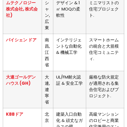
ムテクノロジー
シ
デザイン & 1
ミニマリストの
株式会社, 株式会
ャ
㎡ MOQの柔
住宅プロジェク
社)
ン,
軟性
ト.
広
東
バイシェン ドア
南
インテリジェ
スマートホーム
昌,
ントな自動化
の統合と大規模
江
& 機械工学
住宅コミュニテ
西
ィ.
省
大連ゴールデン
大
UL/FM耐火認
厳格な防火規定
ハウス (GH)
連,
証 & 安全工学
が適用される集
遼
合住宅およびプ
寧
ロジェクト.
省
KBBドア
北
建築入口自動
高級マンション
京
化 & 頑丈なガ
のロビーと商業
ラスの壁
住宅兼用のエン