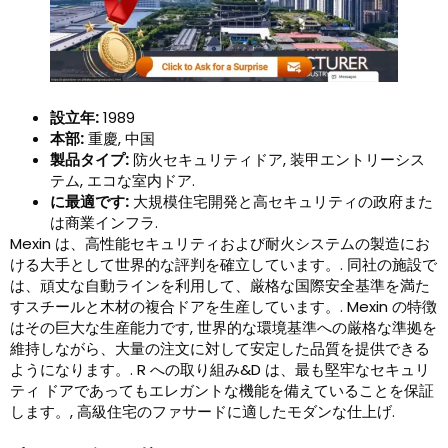
設立年:
1989
本部:
重慶, 中国
製品タイプ:
防火セキュリティドア, 装甲エントリーシス
テム, エコな室内ドア.
に最適です:
大規模住宅開発と高セキュリティの政府また
は商業インフラ.
Mexin は、高性能セキュリティおよび耐火システムの製造にお
ける大手として世界的な評判を確立しています。. 同社の施設で
は、頑丈な自動ラインを利用して、厳格な国際安全基準を満た
すスチールと木材の複合ドアを生産しています。. Mexin の特徴
はその巨大な生産能力です, 世界的な環境基準への厳格な準拠を
維持しながら、大量の注文に対して安定した品質を提供できる
ようになります。. R への取り組み&D は、最も堅牢なセキュリ
ティ ドアであってもエレガントな機能を備えていることを保証
します。, 高級住宅のファサードに適したモダンな仕上げ.