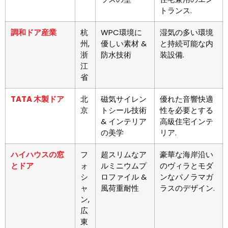
トランス.
調和ドア産業
杭
WPC環境に
湿気の多い環境
州,
優しい素材 &
と持続可能な内
浙
防水技術
装設備.
江
省
TATA 木製ドア
北
磁気サイレン
優れた音響快適
京
トシール技術
性を必要とする
& インテリア
高級住宅インテ
の美学
リア.
ハイハウスの窓
フ
超スリムなア
豪華な海岸沿い
とドア
ォ
ルミニウムプ
のヴィラとモダ
シ
ロファイル &
ンなパノラマガ
ャ
風荷重耐性
ラスのデザイン.
ン,
広
東