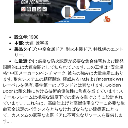
設立年:
1988
本部:
大連, 遼寧省
製品タイプ:
中空金属ドア, 耐火木製ドア, 特殊鋼のエント
リー.
に最適です:
厳格な防火認定が必要な集合住宅および開発.
国際的には大連金閣として知られています, この工場は “安全規
格” 中国メーカーのベンチマーク. 彼らの強みは大量生産にあり
ます, 耐火システムの精密製造, 権威あるFMおよびIntertek WH
レーベルを保有. 美学第一のブランドとは異なります, Golden
Door は耐久性における技術的優位性に焦点を当てています; ス
チールフレームは極端な温度下での歪みを防ぐように設計され
ています。. これらは、高級仕上げと高層住宅タワーに必要な生
命安全規定のバランスをとらなければならない建築家にとっ
て、カスタムの豪華な玄関ドアに不可欠なリソースを提供しま
す。.