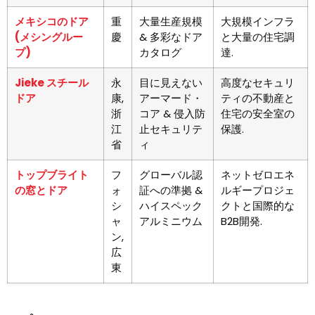
メキシコのドア
重
大量生産規模
大規模インフラ
(メシングルー
慶
& 多彩なドア
と大量の住宅調
プ)
カタログ
達.
Jieke スチール
永
目に見えない
高度なセキュリ
ドア
康,
アーマード・
ティの不動産と
浙
コア & 侵入防
住宅の安全室の
江
止セキュリテ
保護.
省
ィ
トップブライト
フ
グローバル認
ネットゼロエネ
の窓とドア
ォ
証への準拠 &
ルギープロジェ
シ
ハイスペック
クトと国際的な
ャ
アルミニウム
B2B開発.
ン,
広
東