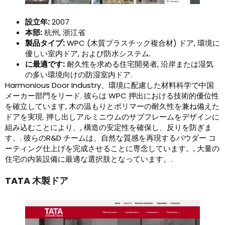
設立年:
2007
本部:
杭州, 浙江省
製品タイプ:
WPC (木質プラスチック複合材) ドア, 環境に
優しい室内ドア, および防水システム.
に最適です:
耐久性を求める住宅開発者, 沿岸または湿気
の多い環境向けの防湿室内ドア.
Harmonious Door Industry、環境に配慮した材料科学で中国
メーカー部門をリード. 彼らは WPC 押出における技術的優位性
を確立しています, 木の温もりとポリマーの耐久性を兼ね備えた
ドアを実現. 押し出しアルミニウムのサブフレームをデザインに
組み込むことにより、, 構造の安定性を確保し、反りを防ぎま
す。. 彼らのR&D チームは、自然な質感を再現するパウダー コ
ーティング仕上げを完成させることに専念しています。, 大量の
住宅の内装設備に最適な選択肢となっています。.
TATA 木製ドア