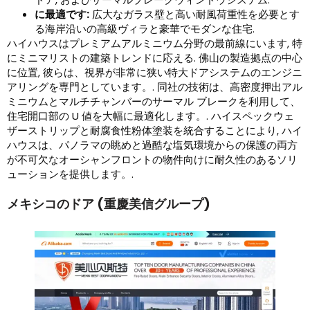
に最適です:
広大なガラス壁と高い耐風荷重性を必要とす
る海岸沿いの高級ヴィラと豪華でモダンな住宅.
ハイハウスはプレミアムアルミニウム分野の最前線にいます, 特
にミニマリストの建築トレンドに応える. 佛山の製造拠点の中心
に位置, 彼らは、視界が非常に狭い特大ドアシステムのエンジニ
アリングを専門としています。. 同社の技術は、高密度押出アル
ミニウムとマルチチャンバーのサーマル ブレークを利用して、
住宅開口部の U 値を大幅に最適化します。. ハイスペックウェ
ザーストリップと耐腐食性粉体塗装を統合することにより, ハイ
ハウスは、パノラマの眺めと過酷な塩気環境からの保護の両方
が不可欠なオーシャンフロントの物件向けに耐久性のあるソリ
ューションを提供します。.
メキシコのドア (重慶美信グループ)