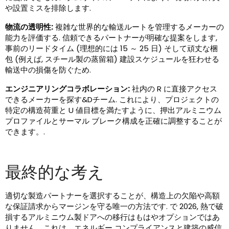
や設置ミスを排除します.
物流の透明性:
複雑な世界的な輸送ルートを管理するメーカーの
能力を評価する. 信頼できるパートナーが明確な提案をします,
事前のリードタイム (理想的には 15 ～ 25 日) そして頑丈な梱
包 (例えば, スチール製の蒸留箱) 建設スケジュールを狂わせる
輸送中の損傷を防ぐため.
エンジニアリングコラボレーション:
社内の R に直接アクセス
できるメーカーを探す&Dチーム. これにより、プロジェクトの
特定の構造荷重と U 値目標を満たすように、押出アルミニウム
プロファイルとサーマル ブレーク構成を正確に調整することが
できます。.
最終的な考え
適切な製造パートナーを選択することが、構造上の欠陥や高額
な保証請求からマージンを守る唯一の方法です. で 2026, 熱で破
損するアルミニウム製ドアへの移行はもはやオプションではあ
りません。これは、エネルギー コンプライアンスと建築の威信