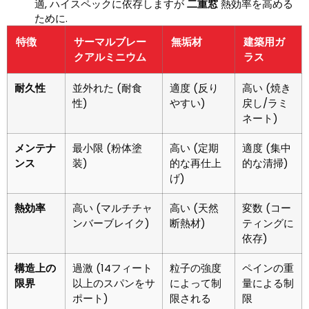
適, ハイスペックに依存しますが
二重窓
熱効率を高める
ために.
特徴
サーマルブレー
無垢材
建築用ガ
クアルミニウム
ラス
耐久性
並外れた (耐食
適度 (反り
高い (焼き
性)
やすい)
戻し/ラミ
ネート)
メンテナ
最小限 (粉体塗
高い (定期
適度 (集中
ンス
装)
的な再仕上
的な清掃)
げ)
熱効率
高い (マルチチャ
高い (天然
変数 (コー
ンバーブレイク)
断熱材)
ティングに
依存)
構造上の
過激 (14フィート
粒子の強度
ペインの重
限界
以上のスパンをサ
によって制
量による制
ポート)
限される
限