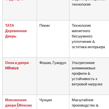
технология
ТАТА
Пекин
Технология
Деревянная
магнитного
Дверь
бесшумного
уплотнения &
эстетика интерьера
Окна и двери
Фошан, Гуандун
Ультратонкие
Hihaus
алюминиевые
профили &
устойчивость к
ветровой нагрузке
Мексинские
Чунцин
Масштабное
двери (Мексин
производство &