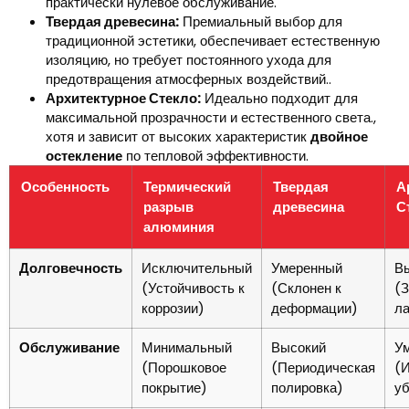
практически нулевое обслуживание.
Твердая древесина:
Премиальный выбор для
традиционной эстетики, обеспечивает естественную
изоляцию, но требует постоянного ухода для
предотвращения атмосферных воздействий..
Архитектурное Стекло:
Идеально подходит для
максимальной прозрачности и естественного света.,
хотя и зависит от высоких характеристик
двойное
остекление
по тепловой эффективности.
Особенность
Термический
Твердая
А
разрыв
древесина
С
алюминия
Долговечность
Исключительный
Умеренный
В
(Устойчивость к
(Склонен к
(
коррозии)
деформации)
л
Обслуживание
Минимальный
Высокий
У
(Порошковое
(Периодическая
(
покрытие)
полировка)
уб