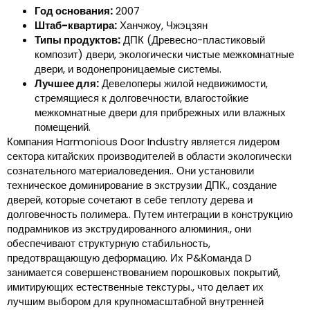
Год основания:
2007
Штаб-квартира:
Ханчжоу, Чжэцзян
Типы продуктов:
ДПК (Древесно-пластиковый
композит) двери, экологически чистые межкомнатные
двери, и водонепроницаемые системы.
Лучшее для:
Девелоперы жилой недвижимости,
стремящиеся к долговечности, влагостойкие
межкомнатные двери для прибрежных или влажных
помещений.
Компания Harmonious Door Industry является лидером
сектора китайских производителей в области экологически
сознательного материаловедения.. Они установили
техническое доминирование в экструзии ДПК., создание
дверей, которые сочетают в себе теплоту дерева и
долговечность полимера.. Путем интеграции в конструкцию
подрамников из экструдированного алюминия., они
обеспечивают структурную стабильность,
предотвращающую деформацию. Их Р&Команда D
занимается совершенствованием порошковых покрытий,
имитирующих естественные текстуры., что делает их
лучшим выбором для крупномасштабной внутренней