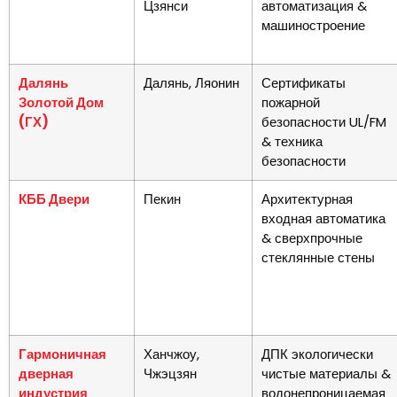
Цзянси
автоматизация &
машиностроение
Далянь
Далянь, Ляонин
Сертификаты
Золотой Дом
пожарной
(ГХ)
безопасности UL/FM
& техника
безопасности
КББ Двери
Пекин
Архитектурная
входная автоматика
& сверхпрочные
стеклянные стены
Гармоничная
Ханчжоу,
ДПК экологически
дверная
Чжэцзян
чистые материалы &
индустрия
водонепроницаемая