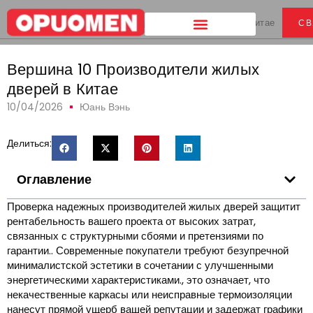
Дом
>
Вершина 10 Производители жилых дверей в Китае
СВ
Вершина 10 Производители жилых
дверей в Китае
10/04/2026
Юань Вэнь
Делиться:
Оглавление
Проверка надежных производителей жилых дверей защитит
рентабельность вашего проекта от высоких затрат,
связанных с структурными сбоями и претензиями по
гарантии.. Современные покупатели требуют безупречной
минималистской эстетики в сочетании с улучшенными
энергетическими характеристиками., это означает, что
некачественные каркасы или неисправные термоизоляции
нанесут прямой ущерб вашей репутации и задержат графики