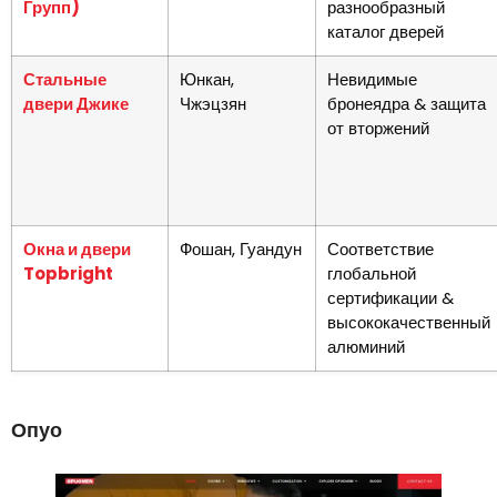
Групп)
разнообразный
каталог дверей
Стальные
Юнкан,
Невидимые
двери Джике
Чжэцзян
бронеядра & защита
от вторжений
Окна и двери
Фошан, Гуандун
Соответствие
Topbright
глобальной
сертификации &
высококачественный
алюминий
Опуо