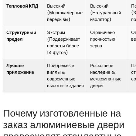
Тепловой КПД
Высокий
Высокий
П
(Многокамерные
(Натуральный
(З
перерывы)
изолятор)
по
Структурный
Экстрим
Ограничено
О
предел
(Поддерживает
прочностью
ве
пролеты более
зерна
14 футов)
Лучшее
Прибрежные
Роскошное
П
приложение
виллы &
наследие &
с
современные
межкомнатные
с
высотные здания
двери
Почему изготовленные на
заказ алюминиевые двери