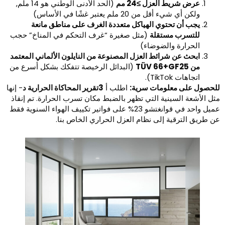
عرض شريط العزل ≥24 مم
(الحد الأدنى الوطني هو 14 ملم,
ولكن أي شيء أقل من 20 ملم يعتبر غشًا في الأساس)
يجب أن تحتوي الهياكل متعددة الغرف على مناطق مانعة
للتسرب مستقلة
(مثل صغيرة “غرف التحكم في المناخ” حجب
الحرارة والضوضاء)
ابحث عن شرائط العزل المصنوعة من النايلون الألماني المعتمد
من TÜV 66+GF25
(البدائل الرخيصة تتفكك بشكل أسرع من
اتجاهات TikTok).
لحصول على معلومات سرية:
اطلب أ
3تقرير المحاكاة الحرارية د
- إنها
ثل الأشعة السينية التي تظهر بالضبط مكان تسرب الحرارة. تم إنقاذ
عميل واحد في قوانغتشو 23% على فواتير تكييف الهواء السنوية فقط
ن طريق الترقية إلى نظام العزل الحراري الخاص بنا.