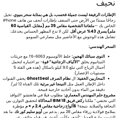
حيف
لإطارات الرفيعة ليست جميلة فحسب، بل هي بمثابة سحر بنيوي.
تخيل
زجاجًا ممتدًا من الأرض حتى السقف بإطارات أنحف من هاتف iPhone
لخاص بك —
ملفاتنا الشخصية مقاس 35 مم (مقابل. القياسية 60
م) يسرق 43% عرض أقل
. لكن لا تدع المظهر الحساس يخدعك:
تعامل هذه الوحوش مع الأعاصير مثل مصارعي السومو.
لسحر الهندسي:
النوى سبائك الهجين:
خلط الألومنيوم 6063-T6 مع جزيئات
التيتانيوم يخلق
“الألياف الزجاجية” قوة
- تم اختباره لتحمل
أحمال الرياح التي تبلغ 9.0 كيلو باسكال (هذه هي الفئة 5
مستويات الإعصار).
المحاربين الخفية:
ال
نظام الصرف GhostSeal
يخفي القنوات
داخل الإطار, العمل مثل
النينجا غير مرئية
تلك القناة 12 لتر/
دقيقة من الماء بدون أخاديد خارجية قبيحة.
شروع حلم المهندس المعماري:
مطلوب فيلا في هانغتشو “النوافذ
لتي تختفي.” ملكنا
ركض فريق BIM 18 المحاكاة
لتحقيق التوازن بين
لنحافة والصلابة. نتيجة?
6ألواح زجاجية مقاس 2.4 م × م
مؤطرة
لامح فولاذية زرقاء مقاس 28 مم , بدعم من
أوبو سليم كور تك
. ما بعد
لتثبيت, مازح العميل: “أشعر وكأنني أعيش في فيلم وثائقي عن