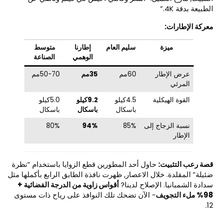
طبيعة بدقة 4K.”
عركة الإطارات:
ميزة
سليم العام
إطارنا
متوسط ​​
الوهمي
الصناعة
عرض الإطار
60مم
35مم
50-70مم
المرئي
القوة الهيكلية
4.5كيلو
9.2كيلو
5.0كيلو
باسكال
باسكال
باسكال
نسبة الزجاج إلى
85%
94%
80%
الإطار
صة رعب التثبيت:
حاول أحد المطورين قطع الزوايا باستخدام “نظرة
ئيلة” المقلدة. خلال الاعصار, ظهرت نافذة الطابق الرابع بأكملها مثل
دادة الشمبانيا. الإصلاح لدينا?
أقواس زاوية من الدرجة الفضائية +
ملء التجويف
- الآن تضحك تلك النوافذ على رياح ذات مستوى
1