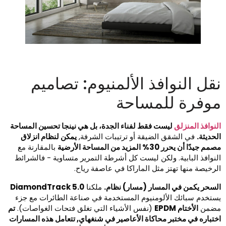
قل النوافذ الألمنيوم: تصاميم
وفرة للمساحة
لنوافذ المنزلق
ليست فقط لفناء الجدة، بل هي نينجا تحسين المساحة
لحديثة.
في الشقق الضيقة أو ترتيبات الشرفة,
يمكن لنظام انزلاق
مم جيدًا أن يحرر 30% المزيد من المساحة الأرضية
بالمقارنة مع
لنوافذ البابية. ولكن ليست كل أشرطة التمرير متساوية - فالشرائط
لرخيصة منها تهتز مثل الماراكا في عاصفة رياح.
لسحر يكمن في المسار (مسار) نظام.
ملكنا
DiamondTrack 5.0
ستخدم سبائك الألومنيوم المستخدمة في صناعة الطائرات مع جزء
ضمن
الأختام EPDM
(نفس الأشياء التي تغلق فتحات الغواصات).
تم
ختباره في مختبر محاكاة الأعاصير في شنغهاي, تتعامل هذه المسارات