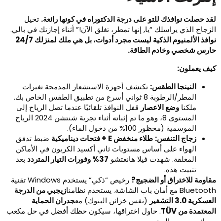
قد حصلت نوافذك للتو على درجة الدكتوراه في كونها رائعة.
تخيل
لزجاج الذي يراسلك “يا, إنها تمطر، تغلق الآن!” أثناء إجازتك في بالي.
نوافذ الألمنيوم الذكية ليست مجرد أدوات، بل هي ملك لمنزلك 24/7
ارس شخصي وخادم الطاقة.
يف يعملون:
النينجا الطقس:
تكتشف أجهزة الاستشعار المدمجة تغيرات
المطر/الرطوبة 8 ثواني أسرع من تطبيق الطقس الخاص بك.
ملكنا
وضع الاعصار
قفل النوافذ تلقائيًا عندما تصل الرياح إلى
المستوى 8، وهو ما تم إثباته أثناء تجربة شنتشن 2024 الرياح
الموسمية (محظور 100% من دخول الماء).
زجاج التنفس:
طلاء منخفض E + فتحات ديناميكية
ضبط تدفق
الهواء على أساس مستويات ثاني أكسيد الكربون في الأماكن
المغلقة. شهدت فيلا هانغتشو
37% وفورات التيار المتردد
بعد
تثبيت هذه.
قاومة للاختراق أو الضجيج?
رخيص “ذكي” يستخدم Windows تقنية
Blueto مع أمان باب الشاشة. يستخدم نظامنا
زيجبي من الدرجة
عسكرية 3.0 التشفير
​ (نفس خزائن البنوك) مع
جدران الحماية
لمعتمدة من TÜV
​. حاول اختراقها، سيكون حظك أفضل في حل مكعب