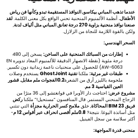
ندما تذهب المباني بيكاسو, النوافذ المستقيمة تبدو وكأنها فن رياض
لأطفال.
أنظمة الألمنيوم المنحنية تحني الواقع بكل معنى الكلمة.
لقد
نا نوافذ منحنية بزاوية 270 درجة تعانق المباني مثل ألياف لدنة
,
لكن بالقوة اللازمة للنجاة من الزلازل.
لسحر الهندسي:
إطارات من السبائك المنحنية على الساخن:
يسخن إلى 480
درجة مئوية (نقطة الانصهار الدقيقة للألمنيوم المعاد تدويره EN
AW-6063) للحصول على منحنيات ناعمة زبدانية دون تكسير.
طبقات غير مرئية:
ملكنا
تقنية GhostJoint
يستخدم وصلات
ملحومة بالليزر أرق من الشعرة
0.2الفجوات ملم مقابل. قشور
العين القياسية 3 مم
.
شروع عرض:
احتاجت دار الأوبرا في قوانغتشو إلى 36 مترًا من
لزجاج المنحني المستمر. قال المنافسون “مستحيل!” ملكنا
ركض
ق BIM 23 المحاكاة
, خلق
ملامح كسر الحرارية مجزأة
التي تنثني
ثل أساتذة اليوغا. نتيجة?
0.8ملم أقصى انحراف عبر أقواس 12 م
-
كثر سلاسة من سجل الفينيل.
نحنى قدرة المواجهة: