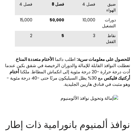
ضيق
فصل 4
فصل 8
فصل 4
الهواء
دورات
10,000
50,000
15,000
التشغيل
نقاط
3
5
2
القفل
لحصول على معلومات سرية:
اطلب دائما
الأختام متعددة المناخ
.
عطلت النوافذ القابلة للإمالة والدوران الرخيصة في شقق بكين عندما
 درجة حرارة -20 درجة مئوية إلى انكماش المطاط. ملكنا
أختام
ركتيك فليكس
مع 30% يظل السيليكون مرنًا حتى -40 درجة مئوية -
هو مثبت في فنادق هاربين الجليدية.
وافذ ألمنيوم بانورامية ذات إطار