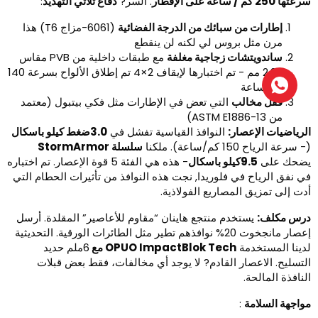
ها 250 كم / ساعة على الإفطار
. السر?
دفاع ثلاثي التهديد
:
إطارات من سبائك من الدرجة الفضائية
(6061-مزاج T6) هذا
مرن مثل بروس لي لكنه لن ينقطع
ساندويتشات زجاجية مغلفة
مع طبقات داخلية من PVB مقاس
2.28 مم - تم اختبارها لإيقاف 2×4 تم إطلاق الألواح بسرعة 140
كم/ساعة
قفل مخالب
التي تعض في الإطارات مثل فكي بيتبول (معتمد
من ASTM E1886-13)
لرياضيات الإعصار:
النوافذ القياسية تفشل في
3.0ضغط كيلو باسكال
 سرعة الرياح 150 كم/ساعة). ملكنا
سلسلة StormArmor
ضحك على
9.5كيلو باسكال
- هذه هي الفئة 5 قوة الإعصار. تم اختباره
ي نفق الرياح في فلوريدا, نجت هذه النوافذ من تأثيرات الحطام التي
دت إلى تمزيق المصاريع الفولاذية.
رس مكلف:
يستخدم منتجع هاينان “مقاوم للأعاصير” المقلدة. أرسل
إعصار مانجخوت 20% نوافذهم تطير مثل الطائرات الورقية. التحديثية
دينا المستخدمة
OPUO ImpactBlok Tech مع
6ملم حديد
لتسليح. الاعصار القادم? لا يوجد أي مخالفات، فقط بعض قبلات
لنافذة المالحة.
واجهة السلامة
: