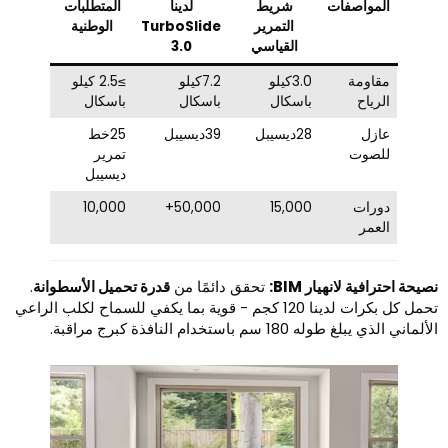
المواصفات
شريط
لدينا
المتطلبات
التمرير
TurboSlide
الوطنية
القياسي
3.0
مقاومة
3.0كيلو
7.2كيلو
≥2.5 كيلو
الرياح
باسكال
باسكال
باسكال
عازل
28ديسيبل
39ديسيبل
25خط
للصوت
تمرير
ديسيبل
دورات
15,000
50,000+
10,000
العمر
صيحة احترافية لانهيار BIM:
تحقق دائمًا من
قدرة تحميل الأسطوانة
.
تحمل كل بكرات لدينا 120 كجم - قوية بما يكفي للسماح لكلب الراعي
لماني الذي يبلغ طوله 180 سم باستخدام النافذة كبرج مراقبة.