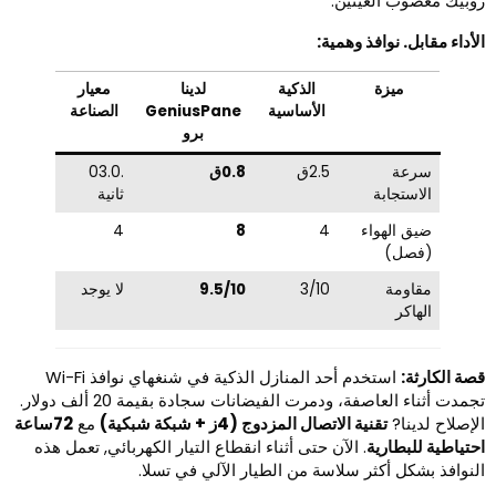
وبيك معصوب العينين.
لأداء مقابل. نوافذ وهمية:
ميزة
الذكية
لدينا
معيار
الأساسية
GeniusPane
الصناعة
برو
سرعة
2.5ق
0.8ق
.03.0
الاستجابة
ثانية
ضيق الهواء
4
8
4
(فصل)
مقاومة
3/10
9.5/10
لا يوجد
الهاكر
صة الكارثة:
استخدم أحد المنازل الذكية في شنغهاي نوافذ Wi-Fi
تجمدت أثناء العاصفة، ودمرت الفيضانات سجادة بقيمة 20 ألف دولار.
لإصلاح لدينا?
تقنية الاتصال المزدوج (4ز + شبكة شبكية)
مع
72ساعة
حتياطية للبطارية
. الآن حتى أثناء انقطاع التيار الكهربائي, تعمل هذه
لنوافذ بشكل أكثر سلاسة من الطيار الآلي في تسلا.