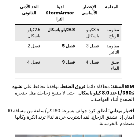
المعلمة
الإعصار
لدينا
الحد الأدنى
الأساسي
StormArmor
القانوني
الترا
مقاومة
3.5كيلو
9.8كيلو باسكال
2.5كيلو
الرياح
باسكال
باسكال
مقاومة
فصل 3
فصل 5
فصل 2
التأثير
ضيق
فصل 4
فصل 9
فصل 4
الماء
B المنقذ:
محاكاة دائما
فروق الضغط
. نوافذنا تحافظ على
تشوه
لو باسكال
- حتى لا ينتفخ زجاجك مثل حنجرة
لضفدع أثناء العواصف.
ختبار ميداني:
أطلق كرة جولف بسرعة 160 كم/ساعة من مسافة 10
متار. إذا تشقق الزجاج, لقد اشتريت خردة. لنا? ترتد الكرة وكأنها
صطدم بالخرسانة.