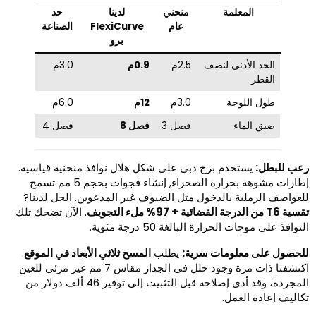
المعلمة
منحني
لدينا
حد
عام
FlexiCurve
الصناعة
برو
الحد الأدنى لنصف
2.5م
0.9م
3.0م
القطر
طول اللوحة
3.0م
12م
6.0م
ضيق الماء
فصل 3
فصل 8
فصل 4
عب للبطل:
يستخدم برج دبي على شكل هلال نوافذ منحنية قياسية.
إطارات مشوهة بحرارة الصحراء, إنشاء فجوات بحجم 5 مم تسمح
لعواصف الرملية بالدخول مثل الضيوف غير المدعوين. الحل لدينا?
T6 من الدرجة الفضائية + 97% ملء التجويف
. الآن تضحك تلك
نوافذ على موجات الحرارة البالغة 50 درجة مئوية.
لحصول على معلومات سرية:
يطلب
المسح ثلاثي الأبعاد في الموقع
.
اكتشفنا ذات مرة وجود خلل في الجدار مقاس 7 مم غير مرئي للعين
المجردة، وقد أدى إصلاحه قبل التثبيت إلى توفير 46 ألف دولار من
كاليف إعادة العمل.