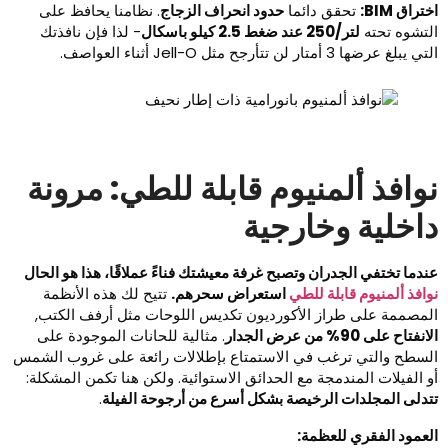
تراق BIM:
تحقق دائما
حدود انحراف الزجاج
. نظامنا يحافظ على
لتشوه تحته
لتر/250 عند ضغط 2.5 كيلو باسكال
- لذا فإن نافذتك
ي يبلغ عرضها 3 أمتار لن تتأرجح مثل Jell-O أثناء العواصف.
وافذ ألمنيوم قابلة للطي: مرونة
اخلية وخارجية
ندما تختفي الجدران وتصبح غرفة معيشتك فناءً عملاقًا، هذا هو الحال
وافذ ألمنيوم قابلة للطي
استعراض سحرهم.
تتيح لك هذه الأنظمة
لمصممة على طراز الأكورديون تكديس اللوحات مثل أرفف الكتب,
انفتاح على 90% من عرض الجدار
. مثالية للحانات الموجودة على
لسطح والتي ترغب في الاستمتاع بإطلالات رائعة على غروب الشمس
و الفيلات المندمجة مع الحدائق الاستوائية. ولكن هنا تكمن المشكلة:
تدلى المجلدات الرخيصة بشكل أسرع من أرجوحة الفيلة
.
لعمود الفقري للعظمة: