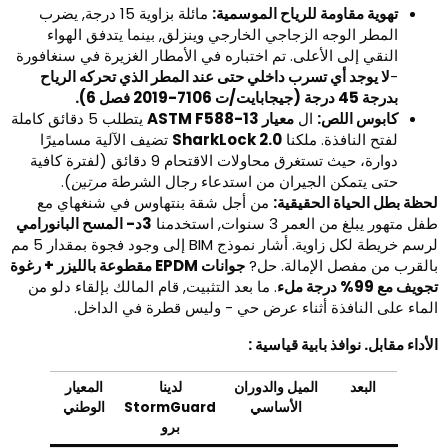
تهوية مقاومة للرياح الموسمية:
مائلة بزاوية 15 درجة, يضرب
المطر الوجه الزجاجي الخارجي وينزلق, بينما يتدفق الهواء
النقي إلى الأعلى. تم اختباره في الأمطار الغزيرة في سنغافورة
-
لا يوجد أي تسرب داخلي حتى عند المطر الذي تحركه الرياح
بدرجة 45 درجة (جيجابايت/ت 7106-2019 فصل 6).
كابوس اللص:
ال
معيار ASTM F588-13
يتطلب 5 دقائق كاملة
لفتح النافذة. ملكنا
SharkLock 2.0
تضيف الآلية مساميرًا
دوارة، حيث تستغرق محاولات الاقتحام 9 دقائق (لفترة كافية
حتى يتمكن الجيران من استدعاء رجال الشرطة
مرتين
).
حظة بطل الحياة الحقيقية:
من أجل شقة بنتهاوس في شنغهاي مع
ل متهور يبلغ من العمر 3 سنوات, استخدمنا
3د- المسح البانورامي
لرسم خريطة لكل زاوية. أشار نموذج BIM إلى وجود فجوة بمقدار 5 مم
القرب من مفصل الإمالة. حل?
جوانات EPDM مقطوعة بالليزر + رغوة
ويف مع 99% درجة ملء
. ما بعد التثبيت, قام المالك بإلقاء دلو من
لماء على النافذة أثناء عرض حي - وليس قطرة في الداخل.
لأداء مقابل. نوافذ بابية قياسية :
البعد
الميل والدوران
لدينا
المعيار
الأساسي
StormGuard
الوطني
برو