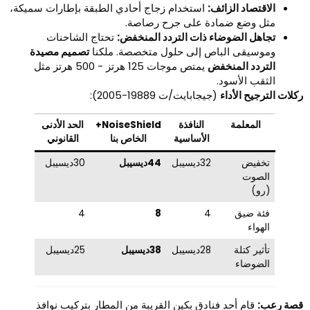
الاقتصاد الزائف:
استخدام زجاج أحادي الطبقة بإطارات سميكة،
مثل وضع ضمادة على جرح رصاصة.
تجاهل الضوضاء ذات التردد المنخفض:
تحتاج الشاحنات
وموسيقى الباص إلى حلول متخصصة. ملكنا
تصميم مصيدة
التردد المنخفض
يمتص موجات 125 هرتز - 500 هرتز مثل
الثقب الأسود.
كلات الترجيح الأداء
(جيجابايت/ت 19889-2005):
المعلمة
النافذة
NoiseShield+
الحد الأدنى
الأساسية
الخاص بنا
القانوني
تخفيض
32ديسيبل
44ديسيبل
30ديسيبل
الصوت
(رو)
فئة ضيق
4
8
4
الهواء
تأثير كتلة
28ديسيبل
38ديسيبل
25ديسيبل
الضوضاء
صة رعب:
قام أحد فنادق بكين القريبة من المطار بتركيب نوافذ