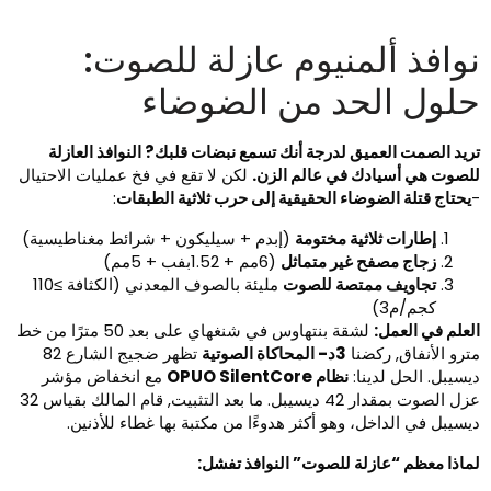
وافذ ألمنيوم عازلة للصوت:
لول الحد من الضوضاء
ريد الصمت العميق لدرجة أنك تسمع نبضات قلبك? النوافذ العازلة
لصوت هي أسيادك في عالم الزن.
لكن لا تقع في فخ عمليات الاحتيال
يحتاج قتلة الضوضاء الحقيقية إلى حرب ثلاثية الطبقات
:
إطارات ثلاثية مختومة
(إبدم + سيليكون + شرائط مغناطيسية)
زجاج مصفح غير متماثل
(6مم + 1.52بفب + 5مم)
تجاويف ممتصة للصوت
مليئة بالصوف المعدني (الكثافة ≥110
كجم/م3)
لعلم في العمل:
لشقة بنتهاوس في شنغهاي على بعد 50 مترًا من خط
ترو الأنفاق, ركضنا
3د- المحاكاة الصوتية
تظهر ضجيج الشارع 82
يسيبل. الحل لدينا:
نظام OPUO SilentCore
مع انخفاض مؤشر
عزل الصوت بمقدار 42 ديسيبل. ما بعد التثبيت, قام المالك بقياس 32
يسيبل في الداخل، وهو أكثر هدوءًا من مكتبة بها غطاء للأذنين.
ماذا معظم “عازلة للصوت” النوافذ تفشل: