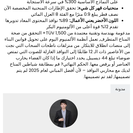
على النماذج الأساسية 300% في سرعة الاستجابة
منحنيات قهر كل شيء:
تحقق الإطارات المنحنية المخصصة الآن
نصف قطر يبلغ 0.9 مترًا مع الفئة 8 العزل المائي
اللون الأخضر يعني الأعمال:
89% نوافذ المحتوى المعاد تدويرها
تقدم 12% قوة أعلى من الألومنيوم البكر
مدعومة بهندسة وتقنية معتمدة من TÜV 1,500+ التحقق من صحة
لمناخ المتطرف, تعمل أنظمة الألمنيوم اليوم على تحويل قوانين البناء
لى منصات انطلاق للابتكار. من منزلقات ناطحات السحاب التي نجت
من الأعاصير ذات الـ 12 طابقًا إلى النوافذ العازلة للصوت التي تمتص
ضوضاء تبلغ 44 ديسيبل, يحدد اختيارك ما إذا كان الفضاء يحارب
لعناصر أو يرقص معها. الحكم النهائي? قم بمطابقة شياطين المناخ
لديك مع محاربي النوافذ – لأن أفضل المباني لعام 2025 لم يتم
صميمها, لقد تم تصميمها.
مدونة