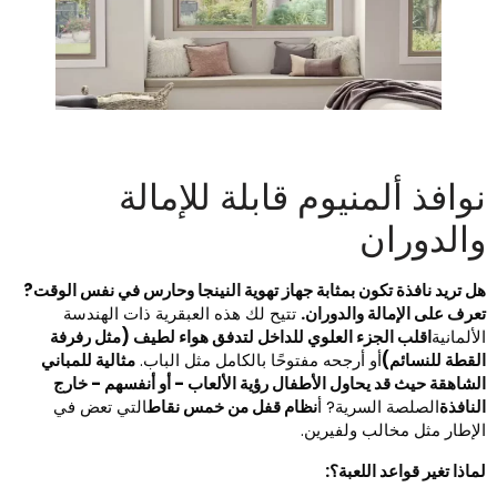
وافذ ألمنيوم قابلة للإمالة
الدوران
ل تريد نافذة تكون بمثابة جهاز تهوية النينجا وحارس في نفس الوقت?
عرف على الإمالة والدوران.
تتيح لك هذه العبقرية ذات الهندسة
لألمانية
اقلب الجزء العلوي للداخل لتدفق هواء لطيف (مثل رفرفة
لقطة للنسائم)​
أو أرجحه مفتوحًا بالكامل مثل الباب. ​
مثالية للمباني
لشاهقة حيث قد يحاول الأطفال رؤية الألعاب - أو أنفسهم - خارج
لنافذة
الصلصة السرية? أ
نظام قفل من خمس نقاط
التي تعض في
لإطار مثل مخالب ولفيرين.
ماذا تغير قواعد اللعبة؟: