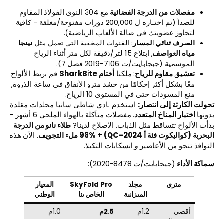
مفصلات من الدرجة الفضائية
مع 304 النوى الفولاذ المقاوم
للصدأ (تم اختباره ل 200,000 دورات مفتوحة/مغلقة - كافية
لتجاوز عضويتك في صالة الألعاب الرياضية).
الصرف ثنائي المسار
: القنوات المخفية التي تعمل مثل
نينجا
مياه العواصف
, ابتلاع 15 لتر/دقيقة لكل متر أثناء الرياح
الموسمية (جيجابايت/ت 7106-2019 فصل 7).
تعشيق مقاوم للرياح
: ملكنا
أختام SharkBite
قم بربط الألواح
معًا بشكل أكثر إحكامًا من حشد مترو الأنفاق في ساعة الذروة,
منع المسودات حتى في المستوى 10 الرياح.
حولت الكارثة إلى انتصار:
استخدم نادي شاطئ سانيا مجلدات مقلدة
دونها
اختبار المناخ المتعدد
. مفصلات متآكلة بالهواء الملحي 6 أشهر -
دأت الألواح تتساقط مثل الذباب. الإصلاح لدينا?
طلاء نانو من الدرجة
بحرية (كواليكوت فئة أ QC-2024) + 98% ملء التجويف
. الآن هذه
لنوافذ تنجو من الأعاصير
و
انسكابات التكيلا.
ماكة الأداء
(جيجابايت/ت 8478-2020):
متري
مجلد
SkyFold Pro
المعيار
الميزانية
الخاص بنا
الوطني
أقصى
1.2م
2.5م
1.0م