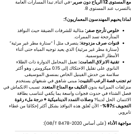
 المستوى 12 الرياح دون صرير
-في أثناء, تبدأ المسارات العامة
التسرب عند المستوى 8.
ماذا يحبهم المهندسون المعماريون؟:
خلوص تأرجح صفر:
مثالية للشرفات الضيقة حيث النوافذ
المتأرجحة تسد الممرات.
قنوات صرف مزدوجة:
يتصرف مثل أ “ستارة مطر غير مرئية”
(ستارة مطر غير مرئية) الذي يعيد توجيه المياه حتى أثناء
الأمطار الموسمية.
تقنية الانزلاق الصامت:
تعمل المحامل الدوارة ذات الطلاء
النانوي على تقليل الاحتكاك إلى 0.15 ميكرومتر، وهو أكثر
سلاسة من خدش الفينيل الخاص بمنسق الموسيقى.
م تجنب قصة الرعب التثبيت:
مبنى شاهق في شنغهاي يستخدم
نزلقات الميزانية بدون
التكيف مع المناخ المتعدد
. تسبب الانكماش في
صل الشتاء في حدوث فجوات واسعة بما يكفي لتناسب بطاقة
لائتمان. الحل لدينا?
وصلات التمدد الديناميكية + درجة ملء رغوة
لتجويف ≥97%
- الآن تُغلق هذه النوافذ بشكل أكثر إحكامًا من غطاء
ابروير.
واجهة الأداء
(على أساس GB/T 8478-2020):