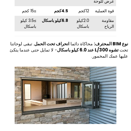
عرض للوحة
قوة العملية
12كجم
4.5كجم
≥15 كجم
مقاومة
2.0كيلو
6.8كيلو باسكال
≥3.5 كيلو
الرياح
باسكال
باسكال
BIM المحترف:
محاكاة دائما
انحراف تحت الحمل
. تبقى لوحاتنا
حت
تشوه L/300 عند 6.0 كيلو باسكال
- لا تمايل حتى عندما يتكئ
ليها عمك المخمور.