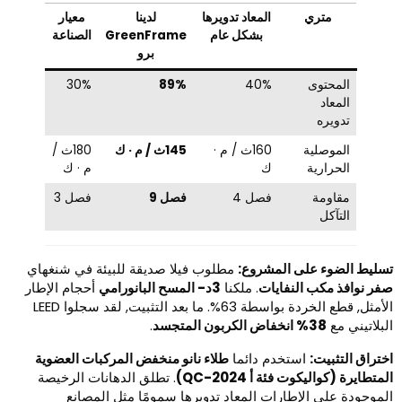
متري
المعاد تدويرها
لدينا
معيار
بشكل عام
GreenFrame
الصناعة
برو
المحتوى
40%
89%
30%
المعاد
تدويره
الموصلية
160ث / م ·
145ث / م · ك
180ث /
الحرارية
ك
م · ك
مقاومة
فصل 4
فصل 9
فصل 3
التآكل
سليط الضوء على المشروع:
مطلوب فيلا صديقة للبيئة في شنغهاي
فر نوافذ مكب النفايات
. ملكنا
3د- المسح البانورامي
أحجام الإطار
الأمثل, قطع الخردة بواسطة 63%. ما بعد التثبيت, لقد سجلوا LEED
لبلاتيني مع
38% انخفاض الكربون المتجسد
.
ختراق التثبيت:
استخدم دائما
طلاء نانو منخفض المركبات العضوية
متطايرة (كواليكوت فئة أ QC-2024)
. تطلق الدهانات الرخيصة
لموجودة على الإطارات المعاد تدويرها سمومًا مثل المصانع