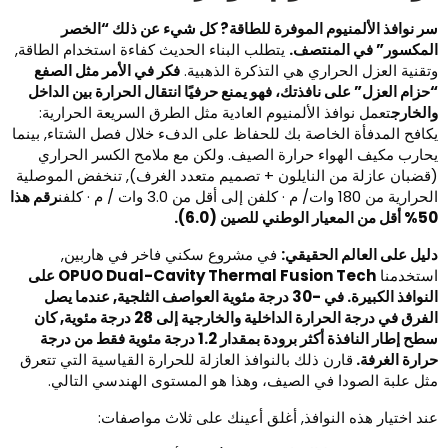
ر نوافذ الألمنيوم الموفرة للطاقة? كل شيء عن ذلك “الخصر
لمكسور” في المنتصف.
يتطلب البناء الحديث كفاءة استخدام الطاقة,
تقنية العزل الحراري هي التذكرة الذهبية. ​
فكر في الأمر مثل الصفع
حزام العزل” على نافذتك، فهو يمنع حرفيًا انتقال الحرارة بين الداخل
الخارج
تعمل نوافذ الألمنيوم العادية مثل الطرق السريعة الحرارية:
كافح المدفأة الخاصة بك للحفاظ على الدفء خلال فصل الشتاء, بينما
حارب مكيف الهواء حرارة الصيف. ولكن مع ملامح الكسر الحراري
قضبان عازلة من النايلون + تصميم متعدد الغرف), تنخفض الموصلية
ارية من 180 وات/ م · كلفن إلى أقل من 3.0 وات / م · كلفن
رقم هذا
 المعيار الوطني للصين (6.0).​
ليل على العالم الحقيقي:
في مشروع سكني فاخر في هاربين,
ستخدمنا
OPUO Dual-Cavity Thermal Fusion Tech على
النوافذ الكبيرة. في -30 درجة مئوية العواصف الثلجية, عندما يصل
الفرق في درجة الحرارة الداخلية والخارجية إلى 28 درجة مئوية, كان
سطح إطار النافذة أكثر برودة بمقدار 1.2 درجة مئوية فقط من درجة
رارة الغرفة.
قارن ذلك بالنوافذ العازلة للحرارة القياسية التي تتعرق
ثل علبة الصودا في الصيف، وهذا هو المستوى الهندسي التالي.
ند اختيار هذه النوافذ, أغلق أعينك على ثلاث مواصفات: