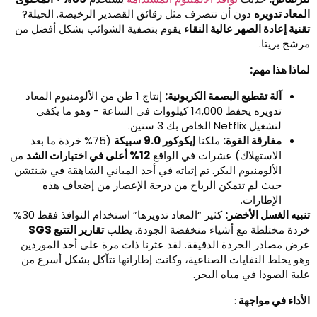
لمعاد تدويره
دون أن تتصرف مثل رقائق القصدير الرخيصة. الحيلة?
قنية إعادة الصهر عالية النقاء
يقوم بتصفية الشوائب بشكل أفضل من
رشح بريتا.
ماذا هذا مهم:
آلة تقطيع البصمة الكربونية:
إنتاج 1 طن من الألومنيوم المعاد
تدويره يحفظ 14,000 كيلووات في الساعة - وهو ما يكفي
لتشغيل Netflix الخاص بك 3 سنين.
مفارقة القوة:
ملكنا
إيكوكور 9.0 سبيكة
(75% خردة ما بعد
الاستهلاك) عشرات في الواقع
12% أعلى في اختبارات الشد
من
الألومنيوم البكر. تم إثباته في أحد المباني الشاهقة في شنتشن
حيث لم تتمكن الرياح من درجة الإعصار من إضعاف هذه
الإطارات.
نبيه الغسل الأخضر:
كثير “المعاد تدويرها” استخدام النوافذ فقط 30%
ردة مختلطة مع أشياء منخفضة الجودة. يطلب
تقارير التتبع SGS
رض مصادر الخردة الدقيقة. لقد عثرنا ذات مرة على أحد الموردين
هو يخلط النفايات الصناعية، وكانت إطاراتها تتآكل بشكل أسرع من
لبة الصودا في مياه البحر.
لأداء في مواجهة
: