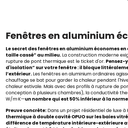
Fenêtres en aluminium é
Le secret des fenêtres en aluminium économes en é
taille cassé” au milieu.
La construction moderne exige
rupture de pont thermique est le ticket d'or. ​
Pensez-y 
d'isolation” sur votre fenêtre : il bloque littéralem
l’extérieur.​
​ Les fenêtres en aluminium ordinaires ag
chauffage se bat pour garder la chaleur pendant l'hiv
chaleur estivale. Mais avec des profils à rupture de p
conception à plusieurs chambres), la conductivité th
W/m·K—​
un nombre qui est 50% inférieur à la norme 
Preuve concrète:
Dans un projet résidentiel de luxe à 
thermique à double cavité OPUO sur les baies vitré
différence de température intérieure-extérieure at