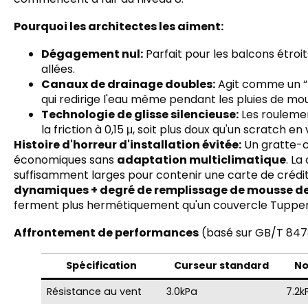
Pourquoi les architectes les aiment:
Dégagement nul:
Parfait pour les balcons étroi
allées.
Canaux de drainage doubles:
Agit comme un “rid
qui redirige l'eau même pendant les pluies de mo
Technologie de glisse silencieuse:
Les rouleme
la friction à 0,15 μ, soit plus doux qu'un scratch en 
Histoire d'horreur d'installation évitée:
Un gratte-ci
économiques sans
adaptation multiclimatique
. L
suffisamment larges pour contenir une carte de crédit
dynamiques + degré de remplissage de mousse de
ferment plus hermétiquement qu'un couvercle Tuppe
Affrontement de performances
(basé sur GB/T 847
Spécification
Curseur standard
No
Résistance au vent
3.0kPa
7.2k