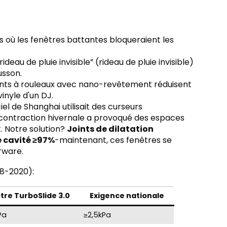
ts où les fenêtres battantes bloqueraient les
eau de pluie invisible” (rideau de pluie invisible)
usson.
nts à rouleaux avec nano-revêtement réduisent
vinyle d'un DJ.
el de Shanghai utilisait des curseurs
a contraction hivernale a provoqué des espaces
. Notre solution?
Joints de dilatation
 cavité ≥97%
-maintenant, ces fenêtres se
rware.
8-2020):
tre TurboSlide 3.0
Exigence nationale
Pa
≥2,5kPa