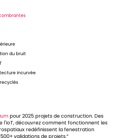
ncombrantes
térieure
ion du bruit
T
tecture incurvée
 recyclés
nium
pour 2025 projets de construction. Des
de l'IoT, découvrez comment fonctionnent les
rospatiaux redéfinissent la fenestration
00+ validations de projets.”