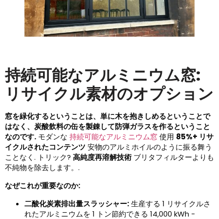
持続可能なアルミニウム窓:
リサイクル素材のオプション
窓を緑化するということは、単に木を抱きしめるということで
はなく、炭酸飲料の缶を製錬して防弾ガラスを作るということ
なのです.
モダンな
持続可能なアルミニウム窓
使用
85%+ リサ
イクルされたコンテンツ
安物のアルミホイルのように振る舞う
ことなく. トリック?
高純度再溶解技術
ブリタフィルターよりも
不純物を除去します。.
なぜこれが重要なのか:
二酸化炭素排出量スラッシャー:
生産する 1 リサイクルさ
れたアルミニウムを 1 トン節約できる 14,000 kWh -