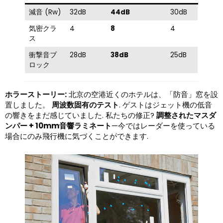
減音 (Rw)
32dB
44dB
30dB
気密クラ
4
8
4
ス
衝撃音ブ
28dB
38dB
25dB
ロック
ホラーストーリー:
北京の空港近くのホテルは、「防音」窓を設
置しました。
周波数固有のテスト
. ゲストはジェット機の低音
の響きをまだ感じていました. 私たちの修正?
調整されたマスダ
ンパー + 10mm音響ラミネート
—今ではレーダーを使っている
場合にのみ飛行機に気づくことができます.