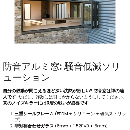
防音アルミ窓: 騒音低減ソリ
ューション
自分の鼓動が聞こえるほど深い沈黙が欲しい? 防音窓は禅の達
人です.
ただし、詐欺には引っかからないようにしてください。
真のノイズキラーには3層の戦いが必要です
:
三重シールフレーム
(EPDM + シリコーン + 磁気ストリッ
プ)
非対称合わせガラス
(6mm + 1.52PVB + 5mm)