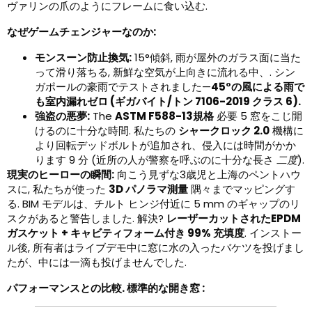
ヴァリンの爪のようにフレームに食い込む.
なぜゲームチェンジャーなのか:
モンスーン防止換気:
15°傾斜, 雨が屋外のガラス面に当た
って滑り落ちる, 新鮮な空気が上向きに流れる中、. シン
ガポールの豪雨でテストされました—
45°の風による雨で
も室内漏れゼロ (ギガバイト/トン 7106-2019 クラス 6).
強盗の悪夢:
The
ASTM F588-13規格
必要 5 窓をこじ開
けるのに十分な時間. 私たちの
シャークロック 2.0
機構に
より回転デッドボルトが追加され、侵入には時間がかか
ります 9 分 (近所の人が警察を呼ぶのに十分な長さ
二度
).
現実のヒーローの瞬間:
向こう見ずな3歳児と上海のペントハウ
スに, 私たちが使った
3D パノラマ測量
隅々までマッピングす
る. BIM モデルは、チルト ヒンジ付近に 5 mm のギャップのリ
スクがあると警告しました. 解決?
レーザーカットされたEPDM
ガスケット + キャビティフォーム付き 99% 充填度
. インストー
ル後, 所有者はライブデモ中に窓に水の入ったバケツを投げまし
たが、中には一滴も投げませんでした.
パフォーマンスとの比較. 標準的な開き窓 :