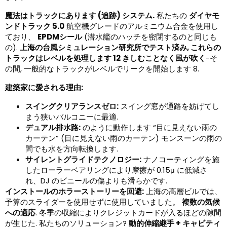
魔法はトラックにあります (追跡) システム.
私たちの
ダイヤモ
ンドトラック 5.0
航空機グレードのアルミニウム合金を使用し
ており、
EPDMシール
(潜水艦のハッチを密閉するのと同じも
の).
上海の台風シミュレーション研究所でテスト済み, これらの
トラックはレベルを処理します 12 きしむことなく風が吹く
-そ
の間, 一般的なトラックがレベルでリークを開始します 8.
建築家に愛される理由:
スイングクリアランスゼロ:
スイング窓が通路を妨げてし
まう狭いバルコニーに最適.
デュアル排水路:
のように動作します “目に見えない雨の
カーテン” (目に見えない雨のカーテン) モンスーンの雨の
間でも水を方向転換します.
サイレントグライドテクノロジー:
ナノコーティングを施
したローラーベアリングにより摩擦が 0.15μ に低減さ
れ、DJ のビニールの傷よりも滑らかです.
インストールのホラーストーリーを回避:
上海の高層ビルでは、
予算のスライダーを使用せずに使用していました。
複数の気候
への適応
. 冬季の収縮によりクレジットカードが入るほどの隙間
が生じた. 私たちのソリューション?
動的伸縮継手 + キャビティ