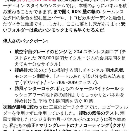
ーディオン スタイルのシステムでは、本棚のようにパネルを積
み重ねることができます,
まで開く 90% 壁の幅の
. シームレス
な夕日の景色を望む屋上バーや、トロピカルガーデンと融合し
たヴィラに最適です。. しかし、ここに落とし穴があります:
安
いフォルダーは象のハンモックよりも早くたるんだ
.
偉大さのバックボーン:
航空宇宙グレードのヒンジ
と 304 ステンレス鋼コア (テ
ストされた 200,000 開閉サイクル - ジムの会員期間を超
えても十分なサイクル).
複線排水
: 次のように機能する隠しチャンネル
雨水忍者
,
モンスーン期間中、1メートルあたり15L/分を飲み込みま
す (ギガバイト/トン 7106-2019 クラス 7).
防風インターロック
: 私たちの
シャークバイトシール
ラ
ッシュアワーの地下鉄の混雑よりもしっかりとパネルを
締め付ける, 平地でも隙間風を防ぐ 10 風.
災難が勝利に変わった:
三亜のビーチクラブでは、コピーフォル
ダーを使用せずに使用していました。
複数の気候のテスト
. 潮
風で腐食したヒンジ 6 数カ月—パネルがハエのように落ち始め
た. 私たちの修正?
マリングレードのナノコーティング (クオリ