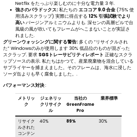
Netflix をたっぷり楽しむのに十分な電力量 3 年.
強さのパラドックス:
私たちの
エココア 9.0 合金
(75% 使
用済みスクラップ) 実際に得点する
12% 引張試験でより
高い
バージンアルミニウムよりも. 深センの高層ビルで台
風級の風が吹いてもフレームがへこまないことが実証さ
れました.
グリーンウォッシングに関する警告:
多くの “リサイクルされ
た” Windowsのみが使用します 30% 低品位のものが混ざった
スクラップ. 要求
SGSトレーサビリティレポート
正確なスクラ
ップソースの表示. 私たちはかつて、産業廃棄物を混合している
サプライヤーを捕まえました。そのフレームは、海水に浸した
ソーダ缶よりも早く腐食しました。.
パフォーマンス対決
:
メトリッ
ジェネリッ
当社の
業界標準
ク
クリサイク
GreenFrame
ル
Pro
リサイク
40%
89%
30%
ルされた
コンテン