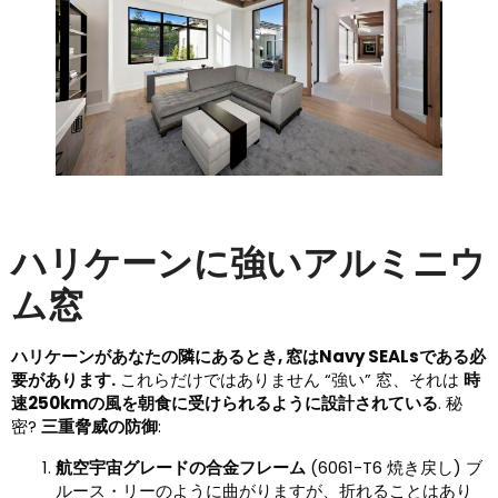
ハリケーンに強いアルミニウ
ム窓
ハリケーンがあなたの隣にあるとき, 窓はNavy SEALsである必
要があります.
これらだけではありません “強い” 窓、それは
時
速250kmの風を朝食に受けられるように設計されている
. 秘
密?
三重脅威の防御
:
航空宇宙グレードの合金フレーム
(6061-T6 焼き戻し) ブ
ルース・リーのように曲がりますが、折れることはあり