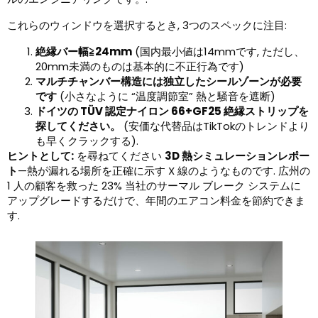
これらのウィンドウを選択するとき, 3つのスペックに注目:
絶縁バー幅≧24mm
(国内最小値は14mmです, ただし、
20mm未満のものは基本的に不正行為です)
マルチチャンバー構造には独立したシールゾーンが必要
です
(小さなように “温度調節室” 熱と騒音を遮断)
ドイツの TÜV 認定ナイロン 66+GF25 絶縁ストリップを
探してください。
(安価な代替品はTikTokのトレンドより
も早くクラックする).
ヒントとして:
を尋ねてください
3D 熱シミュレーションレポー
ト
—熱が漏れる場所を正確に示す X 線のようなものです. 広州の
1 人の顧客を救った 23% 当社のサーマル ブレーク システムに
アップグレードするだけで、年間のエアコン料金を節約できま
す.