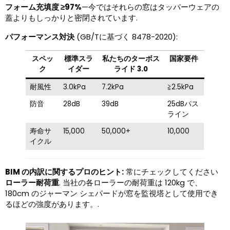
フォーム充填度 ≥97%
—今ではそれらの窓はタッパーウェアの
蓋よりもしっかりと密閉されています.
パフォーマンス対決
(GB/Tに基づく 8478-2020):
スペッ
標準スラ
私たちのターボス
国家要件
ク
イダー
ライド 3.0
耐風性
3.0kPa
7.2kPa
≧2.5kPa
防音
28dB
39dB
25dBパス
ライン
寿命サ
15,000
50,000+
10,000
イクル
BIM の内訳に関するプロのヒント:
常にチェックしてください
ローラー耐荷重
. 当社の各ローラーの耐荷重は 120kg で、
180cm のジャーマン シェパードが窓を監視塔として使用でき
るほどの強度があります。.