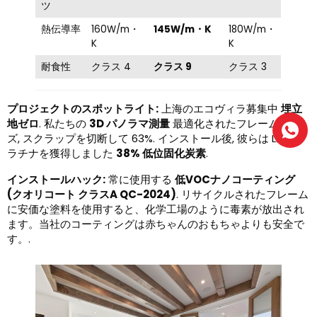
ツ
熱伝導率
160W/m・
145W/m・K
180W/m・
K
K
耐食性
クラス 4
クラス 9
クラス 3
プロジェクトのスポットライト:
上海のエコヴィラ募集中
埋立
地ゼロ
. 私たちの
3D パノラマ測量
最適化されたフレームサイ
ズ, スクラップを切断して 63%. インストール後, 彼らは LEED プ
ラチナを獲得しました
38% 低位固化炭素
.
インストールハック:
常に使用する
低VOCナノコーティング
(クオリコート クラスA QC-2024)
. リサイクルされたフレーム
に安価な塗料を使用すると、化学工場のように毒素が放出され
ます。当社のコーティングは赤ちゃんのおもちゃよりも安全で
す。.