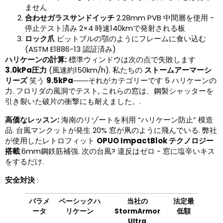
ません
合わせガラスサンドイッチ
2.28mm PVB 中間層を使用 -
停止テスト済み 2×4 時速140kmで発射される板
ロック爪
ピットブルの顎のようにフレームに食い込む
(ASTM E1886-13 認証済み)
ハリケーンの計算:
標準ウィンドウは次の点で失敗します
3.0kPa圧力
(風速約150km/h). 私たちの
ストームアーマーシ
リーズ
笑う
9.5kPa
――それがカテゴリーです 5 ハリケーンの
力. フロリダの風洞でテスト, これらの窓は、鋼製シャッターを
引き裂いた破片の衝撃にも耐えました。.
高価なレッスン:
海南のリゾートを利用 “ハリケーン防止” 模造
品. 台風マンクットが発生 20% 窓が凧のように飛んでいる. 弊社
が使用したレトロフィット
OPUO ImpactBlok テクノロジー
搭載
6mm鋼鉄筋補強. 次の台風? 違反はゼロ - 窓に塩辛いキス
をするだけ.
安全対決
:
パラメ
ベーシックハ
当社の
法定最
ータ
リケーン
StormArmor
低額
Ultra