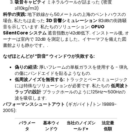
吸音キャビティ
ミネラルウールが詰まった (密度
≥110kg/m3)
科学の実践:
地下鉄線から50メートルの上海のペントハウスの
場合, 私たちは走った
3D 音響シミュレーション
82dBの街路騒
音を示しています. 私たちのソリューション:
OPUO
SilentCore システム
遮音指数が42dB低下. インストール後, オ
ーナーは室内で 32dB を測定しました。イヤーマフを備えた図
書館よりも静かです。.
なぜほとんどが “防音” ウィンドウが失敗する:
偽りの経済:
厚いフレームの単板ガラスを使用する - 弾丸
の傷にバンドエイドを貼るようなもの.
低周波ノイズを無視する:
トラックとベースミュージック
には特殊なソリューションが必要です. 私たちの
低周波ト
ラップの設計
ブラックホールのように125Hz〜500Hzの
波を吸収します.
パフォーマンスシュートアウト
(ギガバイト/トン 19889-
2005):
パラメー
基本ウィ
当社のノイズシ
法定最
タ
ンドウ
ールド+
低額