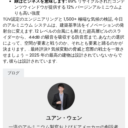
緑はビジネスを意味します:
89% リサイクルされたコンテ
ンツウィンドウが提供する 12% バージンアルミニウムよ
りも高い強度
TÜV認定のエンジニアリングと 1,500+ 極端な気候の検証, 今日
のアルミニウム システムは、建築基準法をイノベーションの発
射台に変えます. 12 レベルの台風にも耐えた超高層ビルのスラ
イダーから、44dB の騒音を吸収する防音窓まで, あなたの選択
によって、空間が要素と戦うのか、それとも要素と踊るのかが
決まります。. 最終評決? 気候変動の脅威と窓際の戦士を一致さ
せましょう – 2025 年の最高の建物は設計されていないからで
す, 彼らは設計されています.
ブログ
ユアン・ウェン
一流のアルミニウム製窓およびドアメーカーの創設者