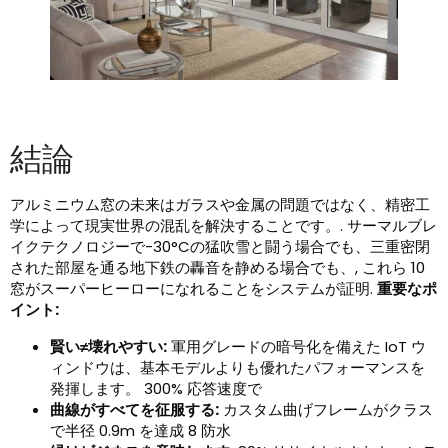
結論
アルミニウム窓の未来はガラスや金属の問題ではなく、精密工
学によって現実世界の混乱を解決することです。. サーマルブレ
イクテクノロジーで-30°Cの猛吹雪と闘う場合でも、三重密閉
された部屋を通る地下鉄の轟音を静める場合でも、, これら 10
窓がスーパーヒーローになれることをシステムが証明.
重要なポ
イント:
賢い≠壊れやすい:
軍用グレードの暗号化を備えた IoT ウ
ィンドウは、基本モデルよりも優れたパフォーマンスを
発揮します。 300% 応答速度で
曲線がすべてを征服する:
カスタム曲げフレームがクラス
で半径 0.9m を達成 8 防水