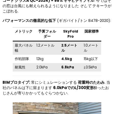
コート クラスA QC-2024) + 98% キャビティフィル
. 今ではそ
の窓は台風にも耐えられるようになりました
そして
テキーラが
こぼれる.
パフォーマンスの徹底的な低下
(ギガバイト/トン 8478-2020):
メトリック
予算フォル
SkyFold
国家標準
ダー
Pro
最大パネル
1.2メートル
2.5メート
1.0メート
幅
ル
ル
作戦部隊
12kg
4.5kg
15kg以下
耐風性
2.0kPa
6.8kPa
≧3.5kPa
BIMプロタイプ:
常にシミュレーションする
荷重時のたわみ
. 当
社のパネルは下に留まります
6.0kPaでのL/300変形
酔ったお
じさんが寄りかかってもぐらつかない.