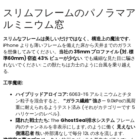
スリムフレームのパノラマア
ルミニウム窓
スリムなフレームは美しいだけではなく、構造上の魔法です.
iPhone よりも薄いフレームを備えた床から天井までのガラス
を想像してみてください。
当社の 35mm プロファイル (対. 標
準60mm) 窃盗 43% ビューが少ない
. でも繊細な見た目に騙さ
れないでください: この獣たちは力士のように台風を乗り越え
る.
工学魔術:
ハイブリッドアロイコア:
6063-T6 アルミニウムとチタ
ン粒子を混合すると、
“ガラス繊維” 強さ
— 9.0kPaの風荷
重に耐えられるようテスト済み (それがカテゴリーです 5
ハリケーンのレベル).
隠れた戦士たち:
The
GhostSeal排水システム
フレーム
内のチャンネルを非表示にします, のように働く
見えない
側溝忍者
醜い外部溝なしで毎分 12L の水を流します.