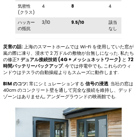
気密性
4
8
4
(クラス)
ハッカー
3/10
9.5/10
該当
の抵抗
なし
災害の話:
上海のスマートホームでは Wi-Fi を使用していた窓が
嵐の際に凍り、浸水で 2 万ドルの敷物が台無しになった. 私たち
の修正?
デュアル接続技術 (4G + メッシュネットワーク)
と
72
時間バッテリーバックアップ
. 今では停電中でも, これらのウィ
ンドウはテスラの自動操縦よりもスムーズに動作します.
BIM のコツ:
常にシミュレーションする
信号の浸透
. 当社の窓は
40cm のコンクリート壁を通して完全な接続を維持し、デッド
ゾーンはありません, アンダーグラウンドの映画館でも.