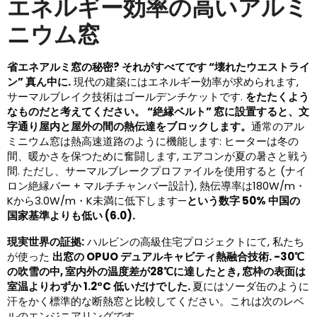
エネルギー効率の高いアルミ
ニウム窓
省エネアルミ窓の秘密? それがすべてです “壊れたウエストライ
ン” 真ん中に.
現代の建築にはエネルギー効率が求められます,
サーマルブレイク技術はゴールデンチケットです. ​
をたたくよう
なものだと考えてください。 “絶縁ベルト” 窓に設置すると、文
字通り屋内と屋外の間の熱伝達をブロックします。
通常のアル
ミニウム窓は熱高速道路のように機能します: ヒーターは冬の
間、暖かさを保つために奮闘します, エアコンが夏の暑さと戦う
間. ただし、サーマルブレークプロファイルを使用すると (ナイ
ロン絶縁バー + マルチチャンバー設計), 熱伝導率は180W/m・
Kから3.0W/m・K未満に低下します—
という数字 50% 中国の
国家基準よりも低い (6.0).​
現実世界の証拠:
ハルビンの高級住宅プロジェクトにて, 私たち
が使った
出窓の OPUO デュアルキャビティ熱融合技術. -30℃
の吹雪の中, 室内外の温度差が28℃に達したとき, 窓枠の表面は
室温よりわずか 1.2°C 低いだけでした.
夏にはソーダ缶のように
汗をかく標準的な断熱窓と比較してください。これは次のレベ
ルのエンジニアリングです。.