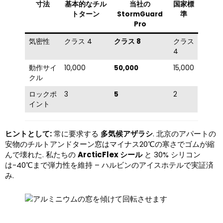
寸法
基本的なチル
当社の
国家標
トターン
StormGuard
準
Pro
気密性
クラス 4
クラス 8
クラス
4
動作サイ
10,000
50,000
15,000
クル
ロックポ
3
5
2
イント
ヒントとして:
常に要求する
多気候アザラシ
. 北京のアパートの
安物のチルトアンドターン窓はマイナス20℃の寒さでゴムが縮
んで壊れた. 私たちの
ArcticFlex シール
と 30% シリコン
は-40℃まで弾力性を維持 – ハルビンのアイスホテルで実証済
み.