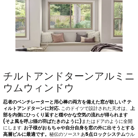
チルトアンドターンアルミニ
ウムウィンドウ
忍者のベンチレーターと用心棒の両方を備えた窓が欲しい? テ
ィルトアンドターンに対応.
このドイツで設計された天才は、
上
部を内側にひっくり返すと穏やかな空気の流れが得られます
(そよ風を呼ぶ猫の羽ばたきのように)​
またはドアのように全開
にします. ​
お子様がおもちゃや自分自身を窓の外に出そうとする
高層ビルに最適です。
秘伝のソース? あ
5点ロックシステム
ウル