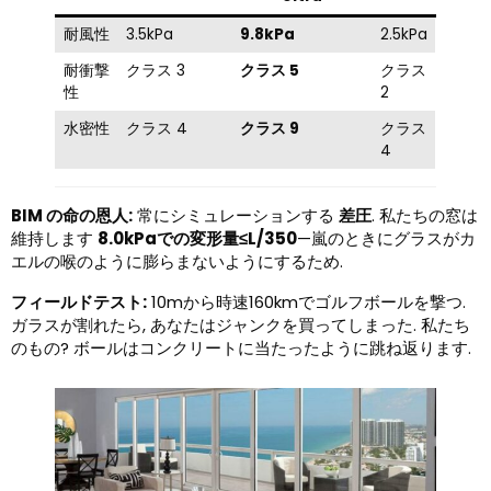
耐風性
3.5kPa
9.8kPa
2.5kPa
耐衝撃
クラス 3
クラス 5
クラス
性
2
水密性
クラス 4
クラス 9
クラス
4
BIM の命の恩人:
常にシミュレーションする
差圧
. 私たちの窓は
維持します
8.0kPaでの変形量≤L/350
—嵐のときにグラスがカ
エルの喉のように膨らまないようにするため.
フィールドテスト:
10mから時速160kmでゴルフボールを撃つ.
ガラスが割れたら, あなたはジャンクを買ってしまった. 私たち
のもの? ボールはコンクリートに当たったように跳ね返ります.