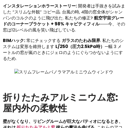
インスタレーションホラーストーリー:
開発者は手抜きを試みま
した “スリムな外観” コピー品. 台風の時, 4階の窓全体がシャン
パンのコルクのように飛び出た. 私たちの修正?
航空宇宙グレー
ドのコーナーブラケット + 98% キャビティフィル
――今、その
窓は12レベルの風を笑い飛ばしている.
BIMハック:
常にチェックする
ガラスのたわみ限界
. 私たちのシ
ステムは変形を維持します
L/250（圧力2.5kPa時）
—幅 3 メ
ートルの窓が嵐のときにジェロのようにぐらつかないようにす
るため.
折りたたみアルミニウム窓:
屋内外の柔軟性
壁がなくなり、リビングルームが巨大なパティオになるとき、
それは
折りたたみアルミ窓
彼らの魔法を曲げる.
これらのアコ