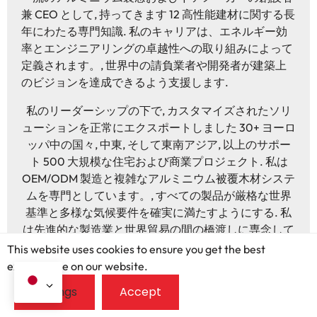
兼 CEO として, 持ってきます 12 高性能建材に関する長
年にわたる専門知識. 私のキャリアは、エネルギー効
率とエンジニアリングの卓越性への取り組みによって
定義されます。, 世界中の請負業者や開発者が建築上
のビジョンを達成できるよう支援します.
私のリーダーシップの下で, カスタマイズされたソリ
ューションを正常にエクスポートしました 30+ ヨーロ
ッパ中の国々, 中東, そして東南アジア, 以上のサポー
ト 500 大規模な住宅および商業プロジェクト. 私は
OEM/ODM 製造と複雑なアルミニウム被覆木材システ
ムを専門としています。, すべての製品が厳格な世界
基準と多様な気候要件を確実に満たすようにする. 私
は先進的な製造業と世界貿易の間の橋渡しに専念して
います, プロフェッショナルを提供する, 次のプロジェ
This website uses cookies to ensure you get the best
クトに合わせたカスタマイズされたサポート.
exprerience on our website.