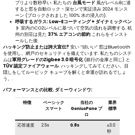
プリより数秒早い. 私たちの
台風モード
風がレベル8に達
すると窓を自動ロック - 深センで実証済み 2024 モンス
ーン (ブロックされました 100% 水の浸入の).
呼吸するガラス:
Low-Eコーティング + ダイナミックベン
ト
室内のCO2レベルに基づいて空気の流れを調整する. 杭
州の別荘は見た
37% エアコンの節約
これらをインスト
ールした後.
ハッキング防止または誇大宣伝?
安い “頭いい” 窓はBluetooth
を使用し、網戸のセキュリティを備えています. 私たちのシステ
ムは
軍用グレードのZigbee 3.0 暗号化
​ (銀行の金庫と同じ) と
TÜV 認定ファイアウォール
​. ハッキングしてみてください。目
隠しをしてルービック キューブを解くと幸運が訪れるでしょ
う。.
パフォーマンスとの比較. ダミーウィンドウ:
特徴
ベーシック
当社の
業界
スマート
GeniusPane プ
標準
ロ
応答速度
2.5s
0.8s
≤3.0
秒