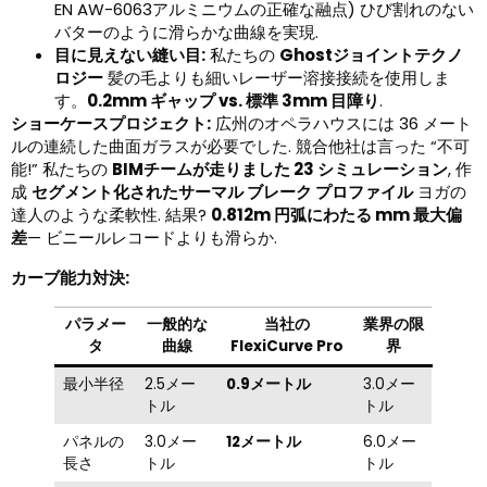
EN AW-6063アルミニウムの正確な融点) ひび割れのない
バターのように滑らかな曲線を実現.
目に見えない縫い目:
私たちの
Ghostジョイントテクノ
ロジー
髪の毛よりも細いレーザー溶接接続を使用しま
す。
0.2mm ギャップ vs. 標準 3mm 目障り
.
ショーケースプロジェクト:
広州のオペラハウスには 36 メート
ルの連続した曲面ガラスが必要でした. 競合他社は言った “不可
能!” 私たちの
BIMチームが走りました 23 シミュレーション
, 作
成
セグメント化されたサーマル ブレーク プロファイル
ヨガの
達人のような柔軟性. 結果?
0.812m 円弧にわたる mm 最大偏
差
— ビニールレコードよりも滑らか.
カーブ能力対決:
パラメー
一般的な
当社の
業界の限
タ
曲線
FlexiCurve Pro
界
最小半径
2.5メー
0.9メートル
3.0メー
トル
トル
パネルの
3.0メー
12メートル
6.0メー
長さ
トル
トル