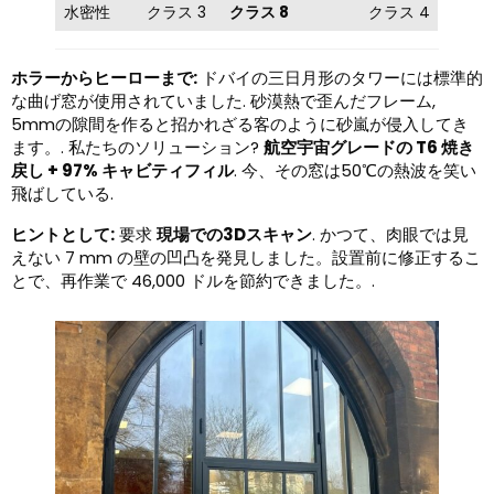
水密性
クラス 3
クラス 8
クラス 4
ホラーからヒーローまで:
ドバイの三日月形のタワーには標準的
な曲げ窓が使用されていました. 砂漠熱で歪んだフレーム,
5mmの隙間を作ると招かれざる客のように砂嵐が侵入してき
ます。. 私たちのソリューション?
航空宇宙グレードの T6 焼き
戻し + 97% キャビティフィル
. 今、その窓は50℃の熱波を笑い
飛ばしている.
ヒントとして:
要求
現場での3Dスキャン
. かつて、肉眼では見
えない 7 mm の壁の凹凸を発見しました。設置前に修正するこ
とで、再作業で 46,000 ドルを節約できました。.