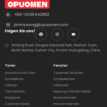
+86-13435443862
jimmywong@opuomen.com
Folgen Sie uns!
Shitang Road, Songxia Industrial Park, Shishan Town,
Bezirk Nanhai, Foshan City, Provinz Guangdong, China.
Türen
Fenster
Aluminiumholz Türen
Casement Windows
Schiebetüren
Schiebefenster
Falttüren
Faltfenster
Taschentüren
Neigung & Fenster drehen
Klapptüren
Markisenfenster