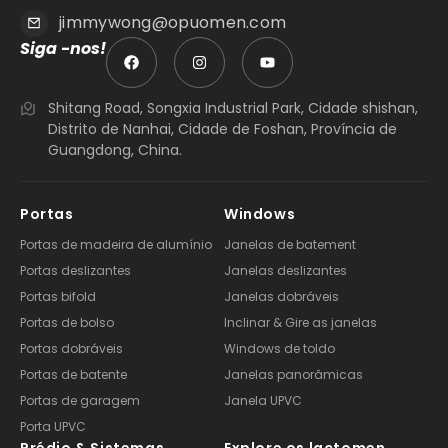
jimmywong@opuomen.com
Siga -nos!
Shitang Road, Songxia Industrial Park, Cidade shishan,
Distrito de Nanhai, Cidade de Foshan, Província de
Guangdong, China.
Portas
Windows
Portas de madeira de alumínio
Janelas de batement
Portas deslizantes
Janelas deslizantes
Portas bifold
Janelas dobráveis
Portas de bolso
Inclinar & Gire as janelas
Portas dobráveis
Windows de toldo
Portas de batente
Janelas panorâmicas
Portas de garagem
Janela UPVC
Porta UPVC
Prédio & Sistemas
Explore os lactomen