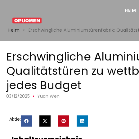
HEIM
Heim
>
Erschwingliche Aluminiumtürenfabrik: Qualitäts
Erschwingliche Alumini
Qualitätstüren zu wett
jedes Budget
03/12/2025
Yuan Wen
Aktie: