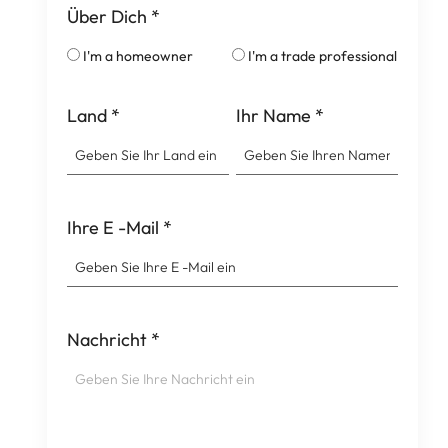
Über Dich
*
I'm a homeowner
I'm a trade professional
Land
*
Ihr Name
*
Ihre E -Mail
*
Nachricht
*