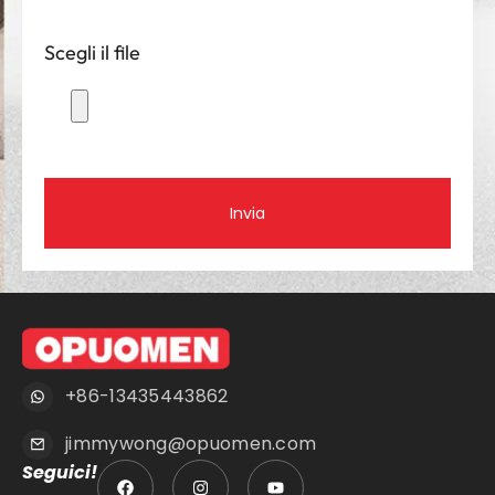
Scegli il file
Invia
+86-13435443862
jimmywong@opuomen.com
Seguici!