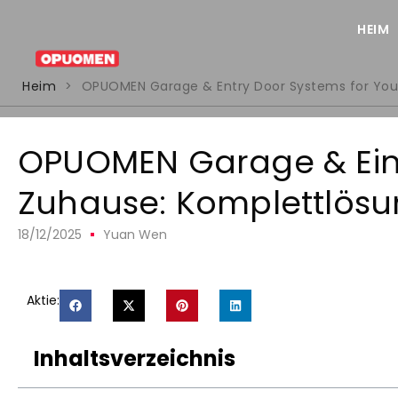
HEIM
Heim
>
OPUOMEN Garage & Entry Door Systems for Yo
OPUOMEN Garage & Eing
Zuhause: Komplettlös
18/12/2025
Yuan Wen
Aktie:
Inhaltsverzeichnis