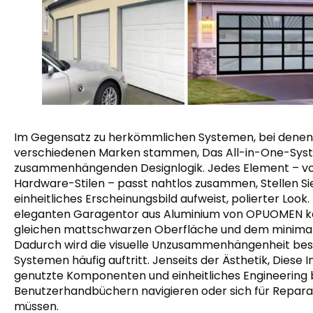
Im Gegensatz zu herkömmlichen Systemen, bei denen
verschiedenen Marken stammen, Das All-in-One-Syst
zusammenhängenden Designlogik. Jedes Element – ​​von
Hardware-Stilen – passt nahtlos zusammen, Stellen Sie
einheitliches Erscheinungsbild aufweist, polierter Loo
eleganten Garagentor aus Aluminium von OPUOMEN ka
gleichen mattschwarzen Oberfläche und dem minimali
Dadurch wird die visuelle Unzusammenhängenheit bese
Systemen häufig auftritt. Jenseits der Ästhetik, Dies
genutzte Komponenten und einheitliches Engineering b
Benutzerhandbüchern navigieren oder sich für Repar
müssen.