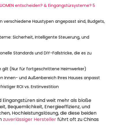
 OPUOMEN entscheiden? & Eingangstürsysteme? 5
n verschiedene Haustypen angepasst sind, Budgets,
me: Sicherheit, Intelligente Steuerung, und
elle Standards und DIY-Fallstricke, die es zu
en gilt (Nur für fortgeschrittene Heimwerker)
 Innen- und Außenbereich Ihres Hauses anpasst
tiger ROI vs. Erstinvestition
Eingangstüren sind weit mehr als bloße
it, Bequemlichkeit, Energieeffizienz, und
uchen, Hochleistungslösung, die diese beiden
em
zuverlässiger Hersteller
führt oft zu Chinas