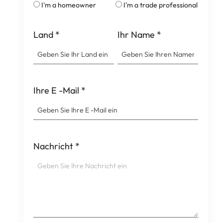
I'm a homeowner
I'm a trade professional
Land
*
Ihr Name
*
Ihre E -Mail
*
Nachricht
*