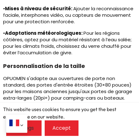
•
Mises à niveau de sécurité:
Ajouter la reconnaissance
faciale, interphones vidéo, ou capteurs de mouvement
pour une protection renforcée.
•
Adaptations météorologiques:
Pour les régions
côtières, optez pour du matériel résistant à l’eau salée;
pour les climats froids, choisissez du verre chauffé pour
éviter l’accumulation de givre.
Personnalisation de la taille
OPUOMEN s'adapte aux ouvertures de porte non
standard, des portes d'entrée étroites (30×80 pouces)
pour les maisons anciennes jusqu'aux portes de garage
extra-larges (20pi+) pour camping-cars ou bateaux.
Soumettez simplement vos mesures, et la marque
This website uses cookies to ensure you get the best
fabriquera un système sur mesure, sans limitation de
exprerience on our website.
taille standard.