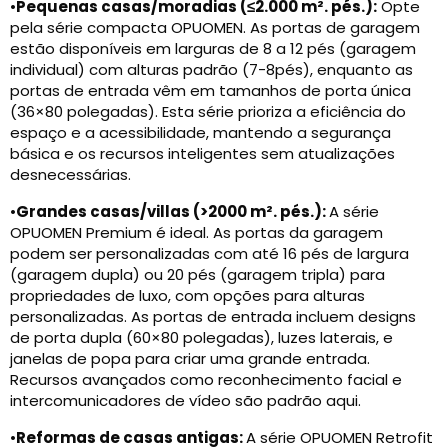
•
Pequenas casas/moradias (≤2.000 m². pés.):
Opte
pela série compacta OPUOMEN. As portas de garagem
estão disponíveis em larguras de 8 a 12 pés (garagem
individual) com alturas padrão (7-8pés), enquanto as
portas de entrada vêm em tamanhos de porta única
(36×80 polegadas). Esta série prioriza a eficiência do
espaço e a acessibilidade, mantendo a segurança
básica e os recursos inteligentes sem atualizações
desnecessárias.
•
Grandes casas/villas (>2000 m². pés.):
A série
OPUOMEN Premium é ideal. As portas da garagem
podem ser personalizadas com até 16 pés de largura
(garagem dupla) ou 20 pés (garagem tripla) para
propriedades de luxo, com opções para alturas
personalizadas. As portas de entrada incluem designs
de porta dupla (60×80 polegadas), luzes laterais, e
janelas de popa para criar uma grande entrada.
Recursos avançados como reconhecimento facial e
intercomunicadores de vídeo são padrão aqui.
•
Reformas de casas antigas:
A série OPUOMEN Retrofit