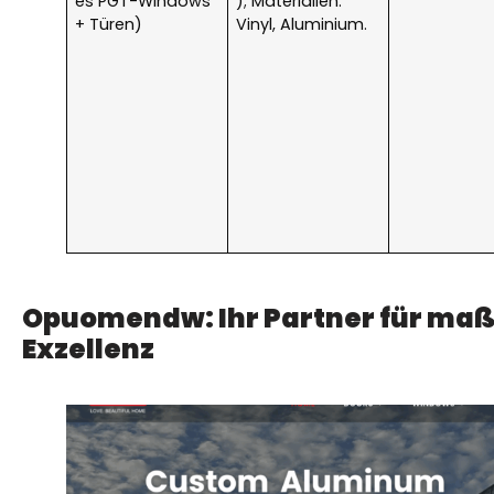
es PGT-Windows
); Materialien:
+ Türen)
Vinyl, Aluminium.
Opuomendw: Ihr Partner für ma
Exzellenz