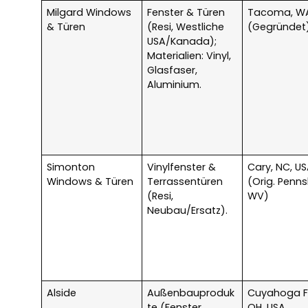
Milgard Windows
Fenster & Türen
Tacoma, WA
& Türen
(Resi, Westliche
(Gegründet
USA/Kanada);
Materialien: Vinyl,
Glasfaser,
Aluminium.
Simonton
Vinylfenster &
Cary, NC, U
Windows & Türen
Terrassentüren
(Orig. Penn
(Resi,
WV)
Neubau/Ersatz).
Alside
Außenbauproduk
Cuyahoga Fa
te (Fenster,
OH, USA