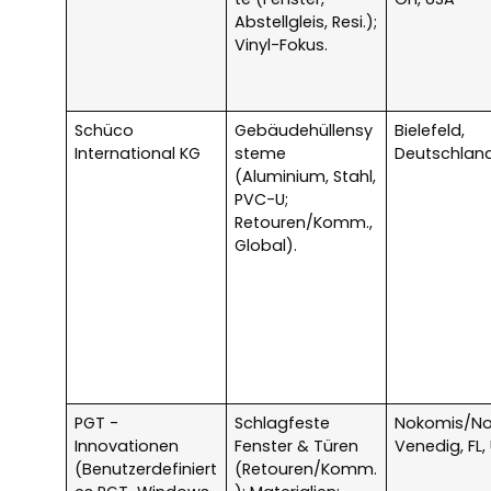
Abstellgleis, Resi.);
Vinyl-Fokus.
Schüco
Gebäudehüllensy
Bielefeld,
International KG
steme
Deutschlan
(Aluminium, Stahl,
PVC-U;
Retouren/Komm.,
Global).
PGT -
Schlagfeste
Nokomis/No
Innovationen
Fenster & Türen
Venedig, FL,
(Benutzerdefiniert
(Retouren/Komm.