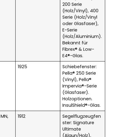
200 Serie
(Holz/Vinyl), 400
Serie (Holz/Vinyl
oder Glasfaser),
E-Serie
(Holz/Aluminium).
Bekannt für
Fibrex® & Low-
E4®-Glas.
1925
Schiebefenster:
Pella® 250 Serie
(Vinyl), Pella®
Impervia®-Serie
(Glasfaser).
Holzoptionen.
InsulShield®-Glas.
 MN,
1912
Segelflugzeugfen
ster: Signature
Ultimate
(Alaun/Holz),