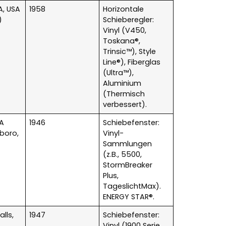
, USA
1958
Horizontale
)
Schieberegler:
Vinyl (V450,
Toskana®,
Trinsic™), Style
Line®), Fiberglas
(Ultra™),
Aluminium
(Thermisch
verbessert).
SA
1946
Schiebefenster:
sboro,
Vinyl-
Sammlungen
(z.B., 5500,
StormBreaker
Plus,
TageslichtMax).
ENERGY STAR®.
lls,
1947
Schiebefenster:
Vinyl (1900 Serie