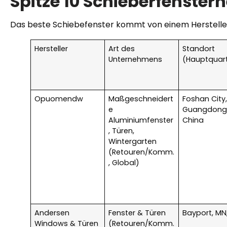
Spitze 10 Schieberfensterhe
Das beste Schiebefenster kommt von einem Hersteller, 
Hersteller
Art des
Standort
Unternehmens
(Hauptquart
Opuomendw
Maßgeschneidert
Foshan City
e
Guangdong
Aluminiumfenster
China
, Türen,
Wintergarten
(Retouren/Komm.
, Global)
Andersen
Fenster & Türen
Bayport, MN
Windows & Türen
(Retouren/Komm.