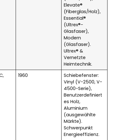
Elevate®
(Fiberglas/Holz),
Essential®
(Ultrex®-
Glasfaser),
Modern
(Glasfaser).
Ultrex® &
Vernetzte
Heimtechnik.
C,
1960
Schiebefenster:
Vinyl (V-2500, V-
4500-Serie),
Benutzerdefiniert
es Holz,
Aluminium
(ausgewählte
Märkte).
Schwerpunkt
Energieeffizienz.