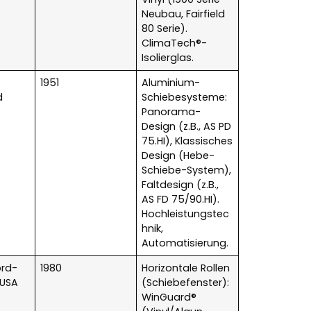
Neubau, Fairfield
80 Serie).
ClimaTech®-
Isolierglas.
1951
Aluminium-
d
Schiebesysteme:
Panorama-
Design (z.B., AS PD
75.HI), Klassisches
Design (Hebe-
Schiebe-System),
Faltdesign (z.B.,
AS FD 75/90.HI).
Hochleistungstec
hnik,
Automatisierung.
rd-
1980
Horizontale Rollen
 USA
(Schiebefenster):
WinGuard®