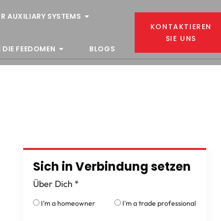
R AUXILIARY SYSTEMS
KONTAKTIEREN
SIE UNS
 DIE FEEDOMEN
BLOGS
Sich in Verbindung setzen
Über Dich
*
I'm a homeowner
I'm a trade professional