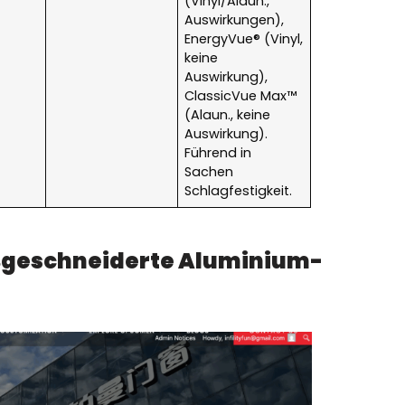
(Vinyl/Alaun.,
Auswirkungen),
EnergyVue® (Vinyl,
keine
Auswirkung),
ClassicVue Max™
(Alaun., keine
Auswirkung).
Führend in
Sachen
Schlagfestigkeit.
ßgeschneiderte Aluminium-