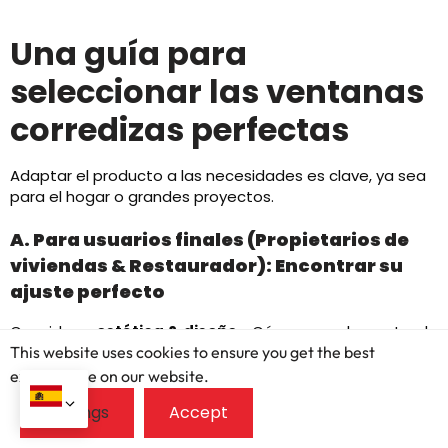
Una guía para
seleccionar las ventanas
corredizas perfectas
Adaptar el producto a las necesidades es clave, ya sea
para el hogar o grandes proyectos.
A. Para usuarios finales (Propietarios de
viviendas & Restaurador): Encontrar su
ajuste perfecto
Considerar
estética & diseño
: ¿Cómo complementa el
This website uses cookies to ensure you get the best
estilo tu hogar?? Las casas modernas podrían
adaptarse al aluminio delgado, casas tradicionales la
exprerience on our website.
calidez de la madera. Los colores del marco y el
hardware son importantes. Piensa en la funcionalidad &
facilidad de uso. Fácil de limpieza? Los controles