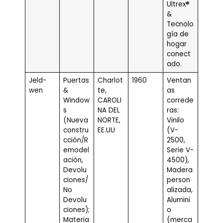
Ultrex®
&
Tecnolo
gía de
hogar
conect
ado.
Jeld-
Puertas
Charlot
1960
Ventan
wen
&
te,
as
Window
CAROLI
correde
s
NA DEL
ras:
(Nueva
NORTE,
Vinilo
constru
EE.UU
(V-
cción/R
2500,
emodel
Serie V-
ación,
4500),
Devolu
Madera
ciones/
person
No
alizada,
Devolu
Alumini
ciones);
o
Materia
(merca