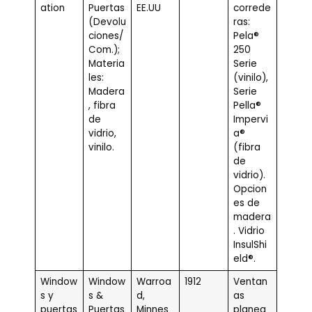
ation
Puertas
EE.UU
correde
(Devolu
ras:
ciones/
Pela®
Com.);
250
Materia
Serie
les:
(vinilo),
Madera
Serie
, fibra
Pella®
de
Impervi
vidrio,
a®
vinilo.
(fibra
de
vidrio).
Opcion
es de
madera
. Vidrio
InsulShi
eld®.
Window
Window
Warroa
1912
Ventan
s y
s &
d,
as
puertas
Puertas
Minnes
planea