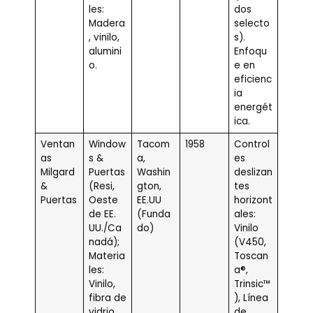
les:
dos
Madera
selecto
, vinilo,
s).
alumini
Enfoqu
o.
e en
eficienc
ia
energét
ica.
Ventan
Window
Tacom
1958
Control
as
s &
a,
es
Milgard
Puertas
Washin
deslizan
&
(Resi,
gton,
tes
Puertas
Oeste
EE.UU
horizont
de EE.
(Funda
ales:
UU./Ca
do)
Vinilo
nadá);
(V450,
Materia
Toscan
les:
a®,
Vinilo,
Trinsic™
fibra de
), Línea
vidrio,
de