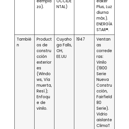
eempla
OCCIDE
eaker
zo).
NTAL)
Plus, Luz
diurna
máx.).
ENERGÍA
STAR®.
Tambié
Product
Cuyaho
1947
Ventan
n
os de
ga Falls,
as
constru
OH,
correde
cción
EE.UU
ras:
exterior
Vinilo
es
(1900
(Windo
Serie
ws, Vía
Nueva
muerta,
Constru
Resí.);
cción,
Enfoqu
Fairfield
e de
80
vinilo.
Serie).
Vidrio
aislante
ClimaT