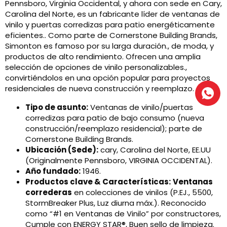
Pennsboro, Virginia Occidental, y ahora con sede en Cary,
Carolina del Norte, es un fabricante líder de ventanas de
vinilo y puertas corredizas para patio energéticamente
eficientes.. Como parte de Cornerstone Building Brands,
Simonton es famoso por su larga duración., de moda, y
productos de alto rendimiento. Ofrecen una amplia
selección de opciones de vinilo personalizables.,
convirtiéndolos en una opción popular para proyectos
residenciales de nueva construcción y reemplazo.
Tipo de asunto:
Ventanas de vinilo/puertas
corredizas para patio de bajo consumo (nueva
construcción/reemplazo residencial); parte de
Cornerstone Building Brands.
Ubicación (Sede):
cary, Carolina del Norte, EE.UU
(Originalmente Pennsboro, VIRGINIA OCCIDENTAL).
Año fundado:
1946.
Productos clave & Características:
Ventanas
correderas
en colecciones de vinilos (P.EJ., 5500,
StormBreaker Plus, Luz diurna máx.). Reconocido
como “#1 en Ventanas de Vinilo” por constructores,
Cumple con ENERGY STAR®, Buen sello de limpieza.