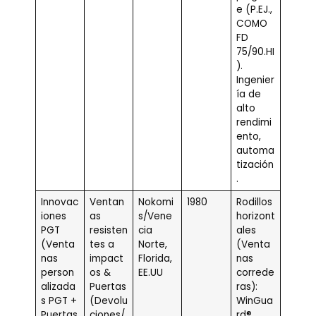
e (P.EJ.,
COMO
FD
75/90.HI
).
Ingenier
ía de
alto
rendimi
ento,
automa
tización
.
Innovac
Ventan
Nokomi
1980
Rodillos
iones
as
s/Vene
horizont
PGT
resisten
cia
ales
(Venta
tes a
Norte,
(Venta
nas
impact
Florida,
nas
person
os &
EE.UU
correde
alizada
Puertas
ras):
s PGT +
(Devolu
WinGua
Puertas
ciones/
rd®