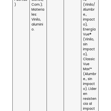
)
Com.);
(Vinilo/
Materia
Alumbr
les:
e.,
Vinilo,
impact
alumini
o),
o.
Energía
Vue®
(Vinilo,
sin
impact
o),
Classic
Vue
Max™
(Alumbr
e., sin
impact
o). Líder
en
resisten
cia al
impact