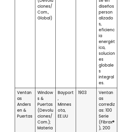
(Devolu
se en
ciones/
diseños
Com.,
person
Global)
alizado
s,
eficienc
ia
energét
ica,
solucion
es
globale
s
integral
es.
Ventan
Window
Bayport
1903
Ventan
as
s &
,
as
Anders
Puertas
Minnes
corrediz
en &
(Devolu
ota,
as: 100
Puertas
ciones/
EE.UU
Serie
Com.);
(Fibrax®
Materia
), 200