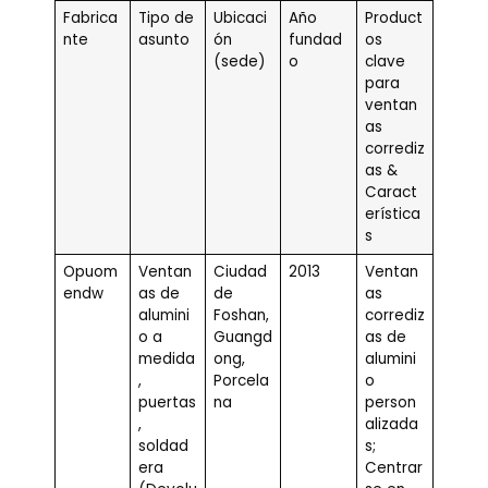
Fabrica
Tipo de
Ubicaci
Año
Product
nte
asunto
ón
fundad
os
(sede)
o
clave
para
ventan
as
corrediz
as &
Caract
erística
s
Opuom
Ventan
Ciudad
2013
Ventan
endw
as de
de
as
alumini
Foshan,
corrediz
o a
Guangd
as de
medida
ong,
alumini
,
Porcela
o
puertas
na
person
,
alizada
soldad
s;
era
Centrar