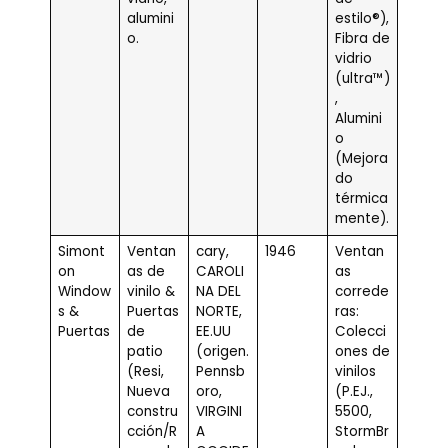
alumini
estilo®),
o.
Fibra de
vidrio
(ultra™)
,
Alumini
o
(Mejora
do
térmica
mente).
Simont
Ventan
cary,
1946
Ventan
on
as de
CAROLI
as
Window
vinilo &
NA DEL
correde
s &
Puertas
NORTE,
ras:
Puertas
de
EE.UU
Colecci
patio
(origen.
ones de
(Resi,
Pennsb
vinilos
Nueva
oro,
(P.EJ.,
constru
VIRGINI
5500,
cción/R
A
StormBr