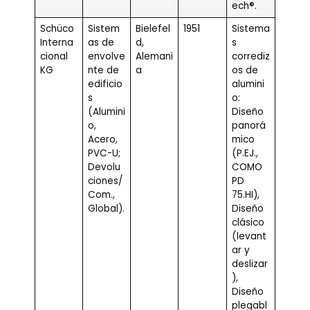
ech®.
Schüco
Sistem
Bielefel
1951
Sistema
Interna
as de
d,
s
cional
envolve
Alemani
corrediz
KG
nte de
a
os de
edificio
alumini
s
o:
(Alumini
Diseño
o,
panorá
Acero,
mico
PVC-U;
(P.EJ.,
Devolu
COMO
ciones/
PD
Com.,
75.HI),
Global).
Diseño
clásico
(levant
ar y
deslizar
),
Diseño
plegabl