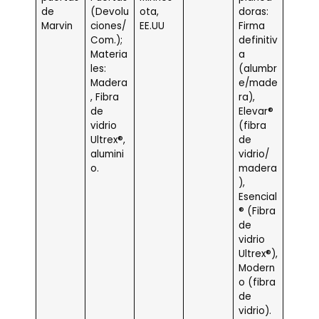
de
(Devolu
ota,
doras:
Marvin
ciones/
EE.UU
Firma
Com.);
definitiv
Materia
a
les:
(alumbr
Madera
e/made
, Fibra
ra),
de
Elevar®
vidrio
(fibra
Ultrex®,
de
alumini
vidrio/
o.
madera
),
Esencial
® (Fibra
de
vidrio
Ultrex®),
Modern
o (fibra
de
vidrio).