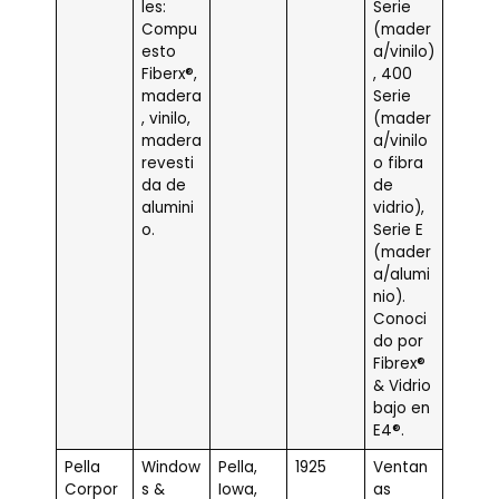
les:
Serie
Compu
(mader
esto
a/vinilo)
Fiberx®,
, 400
madera
Serie
, vinilo,
(mader
madera
a/vinilo
revesti
o fibra
da de
de
alumini
vidrio),
o.
Serie E
(mader
a/alumi
nio).
Conoci
do por
Fibrex®
& Vidrio
bajo en
E4®.
Pella
Window
Pella,
1925
Ventan
Corpor
s &
Iowa,
as