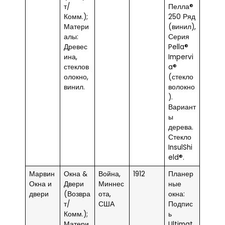
т/
Пелла®
Комм.);
250 Ряд
Матери
(винил),
алы:
Серия
Древес
Pella®
ина,
Impervi
стеклов
a®
олокно,
(стекло
винил.
волокно
).
Вариант
ы
дерева.
Стекло
InsulShi
eld®.
Марвин
Окна &
Война,
1912
Планер
Окна и
Двери
Миннес
ные
двери
(Возвра
ота,
окна:
т/
США
Подпис
Комм.);
ь
Матери
Ultimat