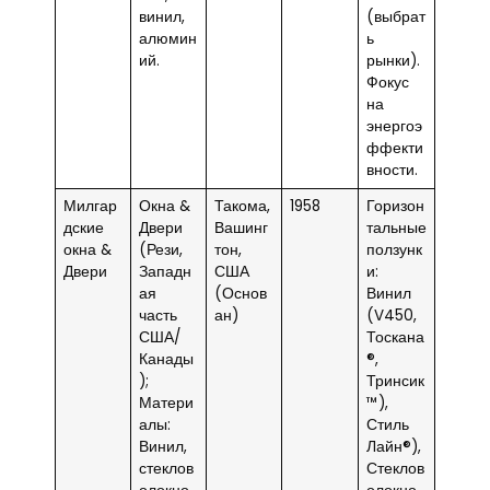
винил,
(выбрат
алюмин
ь
ий.
рынки).
Фокус
на
энергоэ
ффекти
вности.
Милгар
Окна &
Такома,
1958
Горизон
дские
Двери
Вашинг
тальные
окна &
(Рези,
тон,
ползунк
Двери
Западн
США
и:
ая
(Основ
Винил
часть
ан)
(V450,
США/
Тоскана
Канады
®,
);
Тринсик
Матери
™),
алы:
Стиль
Винил,
Лайн®),
стеклов
Стеклов