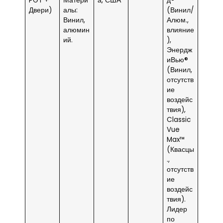
PGT +
Матери
а, США
д®
Двери)
алы:
(Винил/
Винил,
Алюм.,
алюмин
влияние
ий.
),
Энердж
иВью®
(Винил,
отсутств
ие
воздейс
твия),
Classic
Vue
Max™
(Квасцы
.,
отсутств
ие
воздейс
твия).
Лидер
по