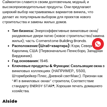
Саймонтон славится своим долговечным, модный, и
высокопроизводительные продукты. Они предлагают
широкий выбор настраиваемых вариантов винила., что
делает их популярным выбором для проектов нового
строительства и замены жилых домов.
Тип бизнеса:
Энергоэффективные виниловые окна/
раздвижные двери патио (новое строительство/замена
жилья); часть Cornerstone Building Brands.
Расположение (Штаб-квартира):
Кэри, Северная
Каролина, США (Первоначально Пеннсборо, Западная
Вирджиния).
Год основания:
1946.
Ключевые продукты & Функции:
Скользящие окна
в
виниловых коллекциях (НАПРИМЕР., 5500,
Штормбрейкер Плюс, Дневной светМакс). Признан как
“#1 в виниловых окнах” строители, Соответствие
стандарту ENERGY STAR®, Хорошая печать домашнего
хозяйства.
Alside