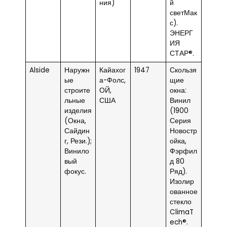
ния)
й
светМак
с).
ЭНЕРГ
ИЯ
СТАР®.
Alside
Наружн
Кайахог
1947
Скользя
ые
а-Фолс,
щие
строите
ОЙ,
окна:
льные
США
Винил
изделия
(1900
(Окна,
Серия
Сайдин
Новостр
г, Рези.);
ойка,
Винило
Фэрфил
вый
д 80
фокус.
Ряд).
Изолир
ованное
стекло
ClimaT
ech®.