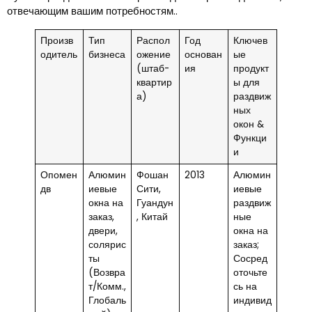
отвечающим вашим потребностям..
Произв
Тип
Распол
Год
Ключев
одитель
бизнеса
ожение
основан
ые
(штаб-
ия
продукт
квартир
ы для
а)
раздвиж
ных
окон &
Функци
и
Опомен
Алюмин
Фошан
2013
Алюмин
дв
иевые
Сити,
иевые
окна на
Гуандун
раздвиж
заказ,
, Китай
ные
двери,
окна на
солярис
заказ;
ты
Сосред
(Возвра
оточьте
т/Комм.,
сь на
Глобаль
индивид