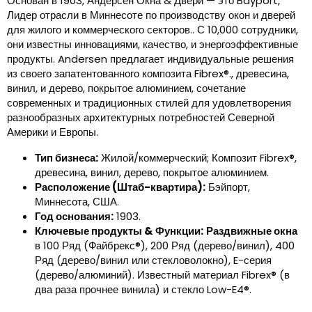
Основан в 1903, Андерсен Окна & Двери — это Bayport,
Лидер отрасли в Миннесоте по производству окон и дверей
для жилого и коммерческого секторов.. С 10,000 сотрудники,
они известны инновациями, качество, и энергоэффективные
продукты. Andersen предлагает индивидуальные решения
из своего запатентованного композита Fibrex®., древесина,
винил, и дерево, покрытое алюминием, сочетание
современных и традиционных стилей для удовлетворения
разнообразных архитектурных потребностей Северной
Америки и Европы.
Тип бизнеса:
Жилой/коммерческий; Композит Fibrex®,
древесина, винил, дерево, покрытое алюминием.
Расположение (Штаб-квартира):
Бэйпорт,
Миннесота, США.
Год основания:
1903.
Ключевые продукты & Функции:
Раздвижные окна
в 100 Ряд (Файбрекс®), 200 Ряд (дерево/винил), 400
Ряд (дерево/винил или стекловолокно), E-серия
(дерево/алюминий). Известный материал Fibrex® (в
два раза прочнее винила) и стекло Low-E4®.