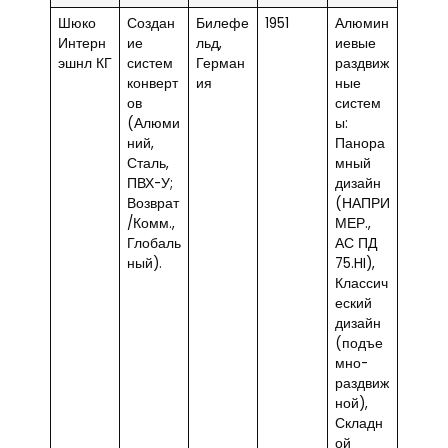
Шюко
Создан
Билефе
1951
Алюмин
Интерн
ие
льд,
иевые
эшнл КГ
систем
Герман
раздвиж
конверт
ия
ные
ов
систем
(Алюми
ы:
ний,
Панора
Сталь,
мный
ПВХ-У;
дизайн
Возврат
(НАПРИ
/Комм.,
МЕР.,
Глобаль
АС ПД
ный).
75.HI),
Классич
еский
дизайн
(подъе
мно-
раздвиж
ной),
Складн
ой