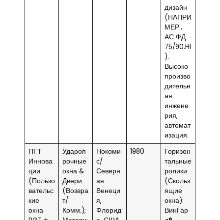
дизайн
(НАПРИ
МЕР.,
АС ФД
75/90.HI
).
Высоко
произво
дительн
ая
инжене
рия,
автомат
изация.
ПГТ
Удароп
Нокоми
1980
Горизон
Иннова
рочные
с/
тальные
ции
окна &
Северн
ролики
(Пользо
Двери
ая
(Скольз
вательс
(Возвра
Венеци
ящие
кие
т/
я,
окна):
окна
Комм.);
Флорид
ВинГар