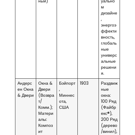
ный)
уально
м
дизайне
,
энергоэ
ффекти
вность,
глобаль
ные
универс
альные
решени
я.
Андерс
Окна &
Бэйпорт
1903
Раздвиж
ен Окна
Двери
,
ные
& Двери
(Возвра
Миннес
окна:
т/
ота,
100 Ряд
Комм.);
США
(Файбр
Матери
екс®),
алы:
200 Ряд
Композ
(дерево
ит
/винил),