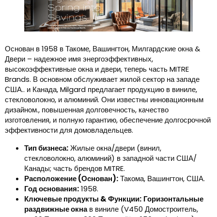
Основан в 1958 в Такоме, Вашингтон, Милгардские окна &
Двери – надежное имя энергоэффективных,
высокоэффективные окна и двери, теперь часть MITRE
Brands. В основном обслуживает жилой сектор на западе
США.. и Канада, Milgard предлагает продукцию в виниле,
стекловолокно, и алюминий. Они известны инновационным
дизайном., повышенная долговечность, качество
изготовления, и полную гарантию, обеспечение долгосрочной
эффективности для домовладельцев.
Тип бизнеса:
Жилые окна/двери (винил,
стекловолокно, алюминий) в западной части США/
Канады; часть брендов MITRE.
Расположение (Основан):
Такома, Вашингтон, США.
Год основания:
1958.
Ключевые продукты & Функции:
Горизонтальные
раздвижные окна
в виниле (V450 Домостроитель,