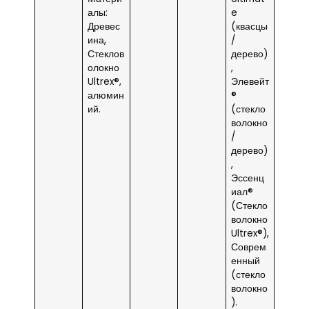
алы:
e
Древес
(квасцы
ина,
/
Стеклов
дерево)
олокно
,
Ultrex®,
Элевейт
алюмин
®
ий.
(стекло
волокно
/
дерево)
,
Эссенц
иал®
(Стекло
волокно
Ultrex®),
Соврем
енный
(стекло
волокно
).