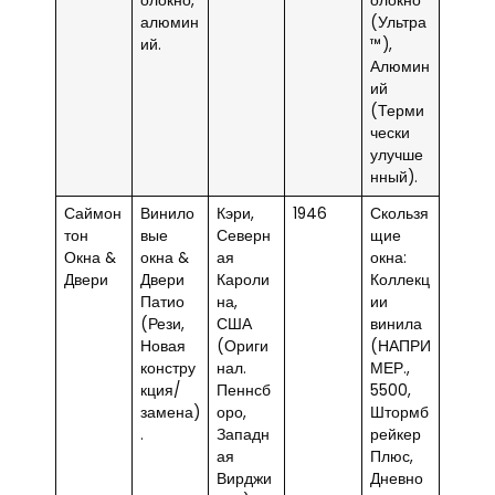
олокно,
олокно
алюмин
(Ультра
ий.
™),
Алюмин
ий
(Терми
чески
улучше
нный).
Саймон
Винило
Кэри,
1946
Скользя
тон
вые
Северн
щие
Окна &
окна &
ая
окна:
Двери
Двери
Кароли
Коллекц
Патио
на,
ии
(Рези,
США
винила
Новая
(Ориги
(НАПРИ
констру
нал.
МЕР.,
кция/
Пеннсб
5500,
замена)
оро,
Штормб
.
Западн
рейкер
ая
Плюс,
Вирджи
Дневно