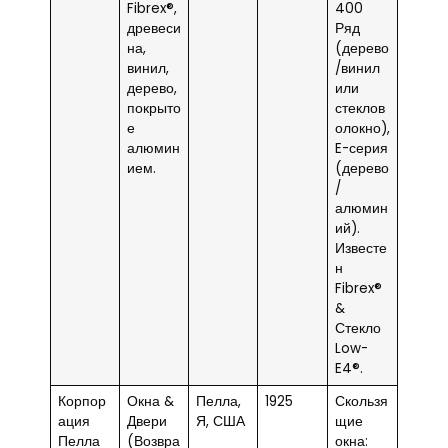
Fibrex®,
400
древеси
Ряд
на,
(дерево
винил,
/винил
дерево,
или
покрыто
стеклов
е
олокно),
алюмин
E-серия
ием.
(дерево
/
алюмин
ий).
Известе
н
Fibrex®
&
Стекло
Low-
E4®.
Корпор
Окна &
Пелла,
1925
Скользя
ация
Двери
Я, США
щие
Пелла
(Возвра
окна: