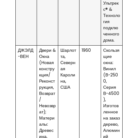
Ультрек
с® &
Техноло
гия
подклю
ченного
дома.
ДЖЭЛД
Двери &
Шарлот
1960
Скользя
-ВЕН
Окна
та,
щие
(Новая
Северн
окна:
констру
ая
Винил
кция/
Кароли
(В-250
Реконст
на,
0,
рукция,
США
Серия
Возврат
В-4500
/
),
Невозвр
Изготов
ат);
ленное
Матери
на заказ
алы:
дерево,
Древес
Алюмин
ина,
ий