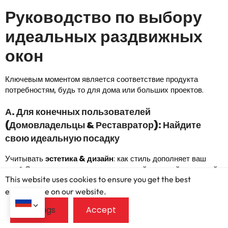
Руководство по выбору
идеальных раздвижных
окон
Ключевым моментом является соответствие продукта
потребностям, будь то для дома или больших проектов.
А. Для конечных пользователей
(Домовладельцы & Реставратор): Найдите
свою идеальную посадку
Учитывать
эстетика & дизайн
: как стиль дополняет ваш
дом? Современным домам может подойти тонкий алюминий,
This website uses cookies to ensure you get the best
традиционные дома, тепло дерева. Цвет рамы и фурнитура
имеют значение. Подумайте о функциональности & простота
exprerience on our website.
использования. Легкая очистка? Двойные ползунки часто
наклоняются. Плавная работа – это ключ к успеху.
Энергоэффективность имеет жизненно важное значение.