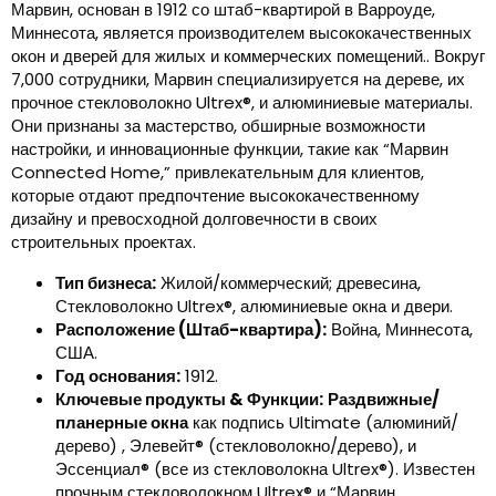
Марвин, основан в 1912 со штаб-квартирой в Варроуде,
Миннесота, является производителем высококачественных
окон и дверей для жилых и коммерческих помещений.. Вокруг
7,000 сотрудники, Марвин специализируется на дереве, их
прочное стекловолокно Ultrex®, и алюминиевые материалы.
Они признаны за мастерство, обширные возможности
настройки, и инновационные функции, такие как “Марвин
Connected Home,” привлекательным для клиентов,
которые отдают предпочтение высококачественному
дизайну и превосходной долговечности в своих
строительных проектах.
Тип бизнеса:
Жилой/коммерческий; древесина,
Стекловолокно Ultrex®, алюминиевые окна и двери.
Расположение (Штаб-квартира):
Война, Миннесота,
США.
Год основания:
1912.
Ключевые продукты & Функции:
Раздвижные/
планерные окна
как подпись Ultimate (алюминий/
дерево) , Элевейт® (стекловолокно/дерево), и
Эссенциал® (все из стекловолокна Ultrex®). Известен
прочным стекловолокном Ultrex® и “Марвин