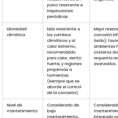
polvo resistente e
inspecciones
periódicas.
Idoneidad
Más resistente a
Mejor resist
climática
los cambios
corrosión in
climáticos y al
óxido); favo
calor extremo.;
ambientes 
recomendado
costeros do
para calor, viento
requeriría r
fuerte, y regiones
avanzados.
propensas a
tormentas
(siempre que se
aborde el control
de la corrosión).
Nivel de
Considerado de
Considerado
mantenimiento
bajo
mantenimient
mantenimiento..
integrado oc