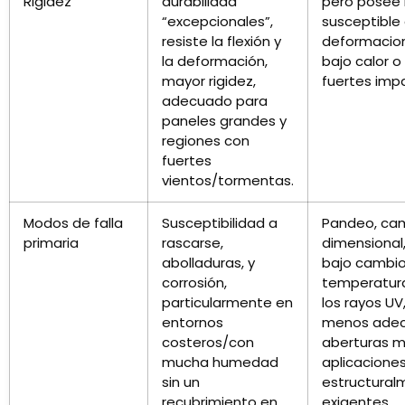
Rigidez
durabilidad
pero posee 
“excepcionales”,
susceptible
resiste la flexión y
deformacion
la deformación,
bajo calor o
mayor rigidez,
fuertes imp
adecuado para
paneles grandes y
regiones con
fuertes
vientos/tormentas.
Modos de falla
Susceptibilidad a
Pandeo, ca
primaria
rascarse,
dimensional,
abolladuras, y
bajo cambi
corrosión,
temperatura
particularmente en
los rayos UV
entornos
menos adec
costeros/con
aberturas m
mucha humedad
aplicacione
sin un
estructural
recubrimiento en
exigentes.