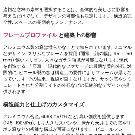
適切な窓枠の素材を選択することは、全体的な美しさに影響を
与えるだけでなく、デザインの可能性も決定します。, 構造的完
全性, スペースの長期的なメンテナンス.
フレームプロファイル
と建築上の影響
アルミニウム製の窓は滑らかなことで知られています, ミニマル
なデザイン. スリムなフレームを採用 (通常、顔の幅は 35 ～ 50
mm) 狭いマリオン, 大きなガラス領域が可能になります, 現代
を創造する, 「店頭」’ 現代的なファサードに最適な美的外観. 対
照的に, ビニール製の窓は構造上の要件によりフレームが厚くな
っています, その結果、視線が重くなりますが、サッシ窓やシミ
ュレートされた分割ライトの外観などの伝統的なデザインが提
供されます.
構造能力と仕上げのカスタマイズ
アルミニウム合金, 6063‑T5/T6 など, 高い強度を提供します
(145–190MPa), より大きなスパンや、床から天井までの窓やリ
ボン窓などの複雑な構成が可能になります。. ビニールフレー