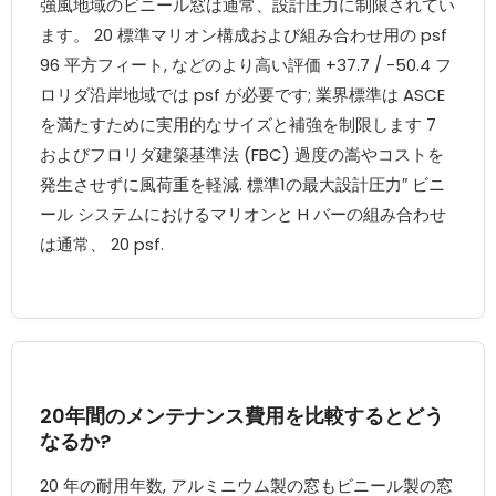
強風地域のビニール窓は通常、設計圧力に制限されてい
ます。 20 標準マリオン構成および組み合わせ用の psf
96 平方フィート, などのより高い評価 +37.7 / -50.4 フ
ロリダ沿岸地域では psf が必要です; 業界標準は ASCE
を満たすために実用的なサイズと補強を制限します 7
およびフロリダ建築基準法 (FBC) 過度の嵩やコストを
発生させずに風荷重を軽減. 標準1の最大設計圧力″ ビニ
ール システムにおけるマリオンと H バーの組み合わせ
は通常、 20 psf.
20年間のメンテナンス費用を比較するとどう
なるか?
20 年の耐用年数, アルミニウム製の窓もビニール製の窓