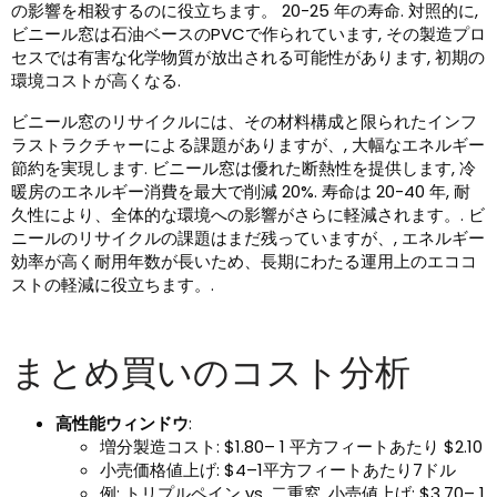
の影響を相殺するのに役立ちます。 20-25 年の寿命. 対照的に,
ビニール窓は石油ベースのPVCで作られています, その製造プロ
セスでは有害な化学物質が放出される可能性があります, 初期の
環境コストが高くなる.
ビニール窓のリサイクルには、その材料構成と限られたインフ
ラストラクチャーによる課題がありますが、, 大幅なエネルギー
節約を実現します. ビニール窓は優れた断熱性を提供します, 冷
暖房のエネルギー消費を最大で削減 20%. 寿命は 20-40 年, 耐
久性により、全体的な環境への影響がさらに軽減されます。. ビ
ニールのリサイクルの課題はまだ残っていますが、, エネルギー
効率が高く耐用年数が長いため、長期にわたる運用上のエココ
ストの軽減に役立ちます。.
まとめ買いのコスト分析
高性能ウィンドウ
:
増分製造コスト: $1.80– 1 平方フィートあたり $2.10
小売価格値上げ: $4–1平方フィートあたり7ドル
例: トリプルペイン vs. 二重窓, 小売値上げ: $3.70– 1