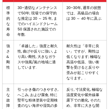
標
30–適切なメンテナンス
20–30年, 通常の状態
準
で50年; 現場での保守的
では、高級品の場合
的
な推定は 20 ～ 25 年, ま
は 30 ～ 40 年に及ぶ.
な
でのハイエンドクレーム
寿
50 保護された施設での
命
年数.
強
「卓越した」強度と耐久
耐久性は「非常に良
さ
性, 曲げや反りに強い, よ
い」ですが、剛性は
&
り高い剛性, 大きなガラ
低くなります; 極端な
剛
スや強風/嵐の地域に適
高温や低温、強い衝
性
しています.
撃を受けると反りや
歪みが起こりやすく
なります。.
主
引っかき傷のつきやすさ,
反り, 寸法変化, 極端な
な
へこみ, および腐食, 特に
温度変化や紫外線暴
故
堅牢な粉体塗装や定期検
露下での脆化, そのた
障
査のない海岸や湿気の多
め、非常に大きな開