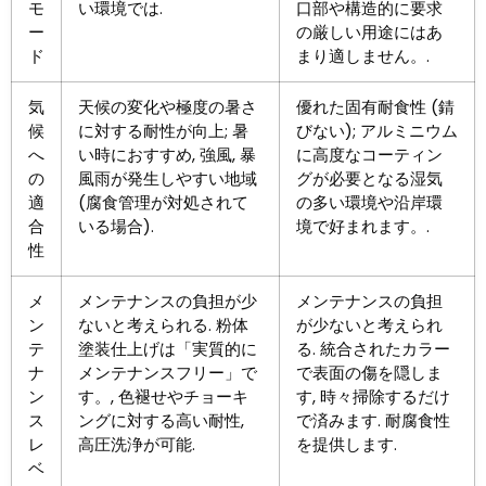
モ
い環境では.
口部や構造的に要求
ー
の厳しい用途にはあ
ド
まり適しません。.
気
天候の変化や極度の暑さ
優れた固有耐食性 (錆
候
に対する耐性が向上; 暑
びない); アルミニウム
へ
い時におすすめ, 強風, 暴
に高度なコーティン
の
風雨が発生しやすい地域
グが必要となる湿気
適
(腐食管理が対処されて
の多い環境や沿岸環
合
いる場合).
境で好まれます。.
性
メ
メンテナンスの負担が少
メンテナンスの負担
ン
ないと考えられる. 粉体
が少ないと考えられ
テ
塗装仕上げは「実質的に
る. 統合されたカラー
ナ
メンテナンスフリー」で
で表面の傷を隠しま
ン
す。, 色褪せやチョーキ
す, 時々掃除するだけ
ス
ングに対する高い耐性,
で済みます. 耐腐食性
レ
高圧洗浄が可能.
を提供します.
ベ