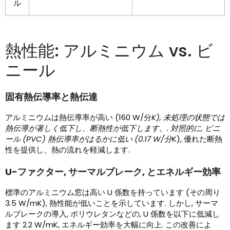
ル
熱性能: アルミニウム vs. ビ
ニール
固有熱伝導率と熱伝達
アルミニウムは熱伝導率が高い (160 W/分
K), 未処理の状態では
熱伝導が著しく低下し、断熱性が低下します。. 対照的に, ビニ
ール (PVC) 熱伝導率がはるかに低い (0.17 W/分
K), 優れた断熱
性を提供し、熱の流れを軽減します.
U-ファクター, サーマルブレーク, とエネルギー効率
標準のアルミニウム窓は高い U 係数を持っています (その周り
3.5 W/mK), 熱性能が低いことを示しています. しかし, サーマ
ルブレークの導入, ポリウレタンなどの, U 係数を以下に低減し
ます 2.2 W/mK, エネルギー効率を大幅に向上. この改善によ