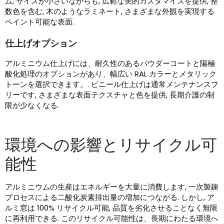
ム, サイズが小さいながらも, 広範な美的カスタマイズを提供, 整
数色を含む, 木のようなラミネート, さまざまな外観を実現する
ペイント可能な表面.
仕上げオプション
アルミニウム仕上げには、耐久性のあるパウダーコートと陽極
酸化処理のオプションがあり、幅広い RAL カラーとメタリック
トーンを選択できます。. ビニール仕上げは通常メンテナンスフ
リーです, さまざまな表面テクスチャと色を提供, 長期介護の制
限が少なくなる.
環境への影響とリサイクル可
能性
アルミニウムの生産はエネルギーを大量に消費します, 一次製錬
プロセスによる二酸化炭素排出量の増加につながる. しかし, ア
ルミ窓は 100% リサイクル可能, 品質を劣化させることなく無限
に再利用できる. このリサイクル可能性は、長期にわたる環境へ