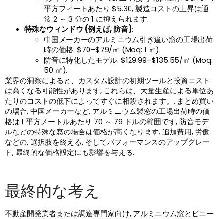
平方フィートあたり $5.30, 製造コストの上昇は通
常 2 ～ 3 分の 1 に抑えられます.
特殊なウィンドウ (例えば, 防音)
:
中国メーカーのアルミニウム引き違い窓の工場出荷
時の価格: $70–$79/㎡ (Moq: 1 ㎡).
防音に特化したモデル: $129.99–$135.55/㎡ (Moq:
50 ㎡).
業界の洞察によると、カスタム設計の初期ツールと投資コスト
は高くなる可能性があります, これらは、大量生産による単位あ
たりのコストの低下によってすぐに相殺されます。. まとめ買い
の場合, 中国メーカーなど, アルミニウム製窓の工場出荷時の価
格は 1 平方メートルあたり 70 ～ 79 ドルの範囲です, 防音モデ
ルなどの特殊な窓の場合は価格が高くなります. 追加費用, 労働
などの, 選択肢を終える, そしてパフォーマンスのアップグレー
ド, 最終的な価格設定にも影響を与える.
最終的な考え
不動産開発業者または調達専門家向け, アルミニウム窓とビニー