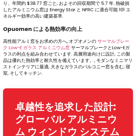
り、年間約 $38.77 窓ごと, およその回収期間で 5.7 年. 熱破損
したアルミニウム窓は Energy Star と NFRC に適合可能 101 エ
ネルギー効率の高い建築基準.
Opuomen による熱効率の向上
高性能アルミ窓をお求めの方へ, オプオメンの
サーマルブレー
ク Low-E ガラス アルミニウム窓
サーマルブレークとLow-Eガ
ラスの利点を組み合わせています. 高層用途向けに設計, この製
品は優れた熱効率と耐久性を備えています。, モダンなミニマリ
ストインテリアに最適, 大きなガラスのバルコニー窓を含む, 寝
室, そしてキッチン.
卓越性を追求した設計:
グローバル アルミニウ
ム ウィンドウ システム