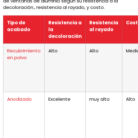
de ventanas de aluminio según su resistencia a la
decoloración., resistencia al rayado, y costo.
Tipo de
Resistencia a
Resistencia
Cost
acabado
la
al rayado
decoloración
Recubrimiento
Alto
Alto
Medi
en polvo
Anodizado
Excelente
muy alto
Alto