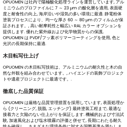
OPUOMEN は社内で陽極酸化処理ラインを運営しています, アル
ミニウムのプロファイルに 7 ～ 23 µm の酸化層を適用, 表面硬
度と耐食性の向上, 海岸沿いや湿気の多い環境に最適. 静電粉体
塗装プロセスにより、均一な厚さ 60 ～ 80 µm のフィルムが保
証されます。, 高い耐摩耗性と幅広い RAL カラー オプションを
提供します. 優れた紫外線および化学物質からの保護,
OPUOMEN は PVDF/フッ素ポリマーコーティングを使用, 色と
光沢の長期保持に最適.
木目転写仕上げ
OPUOMEN の木目転写技術は、アルミニウムの耐久性と木の自
然な外観を組み合わせています。, ハイエンドの装飾プロジェク
トや遺産プロジェクトに最適です。.
徹底した品質保証
OPUOMEN は厳格な品質管理措置を採用しています, 表面処理か
ら (クリーニング, 脱脂, エッチング) 最終塗装工程まで, 最適な
接着力と欠陥のない仕上がりを保証します. 機械的および寸法試
験, 加速風化および塩水噴霧の評価と併せて, 長期にわたる耐久
性を確保し、さまざまな環境条件に対する国際基準を満たしま