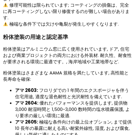
修理可能性は限られています; コーティングの損傷は、完全
に再コーティングしない限り修復するのが難しい場合がありま
す.
極端な条件下では欠けや亀裂が発生しやすくなります.
粉体塗装の用途と認定基準
粉体塗装はアルミニウム窓に広く使用されています, ドア, 住宅
および商業プロジェクトの両方における外装材. 耐久性、耐食性
が要求される環境に最適です。, 海岸地域や工業地帯など.
粉体塗装はさまざまな AAMA 規格を満たしています, 高性能と
長寿命を確保:
アマ 2603:
フロリダでの 1 年間のエクスポージャを伴う
住宅用途, 適度な退色耐性と光沢耐性を備えています.
アマ 2604:
優れたパフォーマンスを提供します, 提供物
3,000 耐湿時間と 1,500-3,000 数時間の塩水噴霧保護, よ
り要求の厳しい環境に最適.
アマ 2605:
極端な条件向けの最上位オプション, まで提供
10 長年の暴露に耐える高い耐紫外線性, 湿度, および腐食,
厳しい気候に適したものにする.