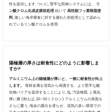
性を提供します. ついに, 堅牢な防御システムには、
リ
ン酸クロム化成皮膜前処理
続いて
高性能フッ素樹脂塗
料
, 激しい海岸腐食に対する優れた前処理として認めら
れているリン酸クロムを使用.
陽極層の厚さは耐食性にどのように影響しま
すか?
アルミニウム上の陽極層が厚いと、一般に耐食性が向上
します。
母材金属を湿気から保護する、より堅牢な酸
化物バリアを提供することにより, 塩, 汚染物質, と風化.
厚い層 (例えば, 20–30ミクロン) アルミニウムの表面を
さらに覆う, 地金の露出を遅らせ、湿気の多い環境での