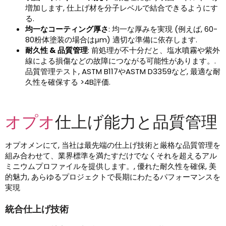
増加します, 仕上げ材を分子レベルで結合できるようにす
る.
均一なコーティング厚さ
: 均一な厚みを実現 (例えば, 60-
80粉体塗装の場合はμm) 適切な準備に依存します.
耐久性 & 品質管理
: 前処理が不十分だと、塩水噴霧や紫外
線による損傷などの故障につながる可能性があります。.
品質管理テスト, ASTM B117やASTM D3359など, 最適な耐
久性を確保する >4B評価.
オプオ
仕上げ能力と品質管理
オプオメンにて, 当社は最先端の仕上げ技術と厳格な品質管理を
組み合わせて、業界標準を満たすだけでなくそれを超えるアル
ミニウムプロファイルを提供します。, 優れた耐久性を確保, 美
的魅力, あらゆるプロジェクトで長期にわたるパフォーマンスを
実現
統合仕上げ技術