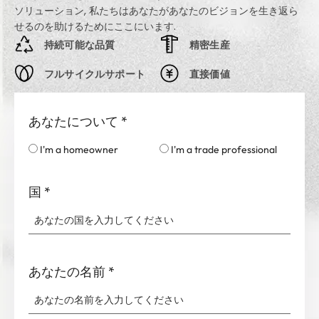
ソリューション, 私たちはあなたがあなたのビジョンを生き返ら
せるのを助けるためにここにいます.
持続可能な品質
精密生産
フルサイクルサポート
直接価値
あなたについて
*
I'm a homeowner
I'm a trade professional
国
*
あなたの名前
*