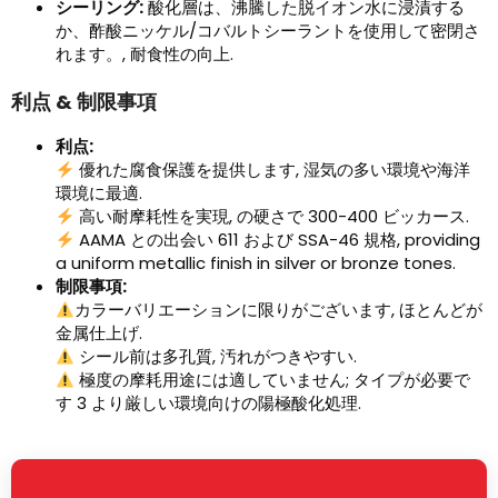
シーリング:
酸化層は、沸騰した脱イオン水に浸漬する
か、酢酸ニッケル/コバルトシーラントを使用して密閉さ
れます。, 耐食性の向上.
利点 & 制限事項
利点:
優れた腐食保護を提供します, 湿気の多い環境や海洋
環境に最適.
高い耐摩耗性を実現, の硬さで 300-400 ビッカース.
AAMA との出会い 611 および SSA-46 規格,
providing
a uniform metallic finish in silver or bronze tones
.
制限事項:
カラーバリエーションに限りがございます, ほとんどが
金属仕上げ.
シール前は多孔質, 汚れがつきやすい.
極度の摩耗用途には適していません; タイプが必要で
す 3 より厳しい環境向けの陽極酸化処理.