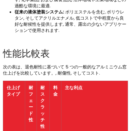
過酷な環境に最適.
従来の液体塗装システム:
ポリエステルを含む, ポリウレ
タン, そしてアクリルエナメル, 低コストで中程度から良
好な耐候性を提供します, 通常、露出の少ないアプリケー
ションで使用されます.
性能比較表
次の表は、退色耐性に基づいて 5 つの一般的なアルミニウム窓
仕上げを比較しています。, 耐傷性, そしてコスト.
仕上げ
耐
耐
料
主な利点
タイプ
フ
ス
金
ェ
ク
ー
ラ
ド
ッ
性
チ
性