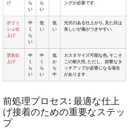
げ
ら
ら
ングが必要です.
い
い
ポリッ
中
低
低
光沢のある仕上がり, 見た目は
シュ仕
く
い
い
美しいが傷がつきやすい.
上げ
ら
い
塗装仕
中
中
低
カスタマイズ可能な色, そこそ
上げ
く
く
か
この耐久性, ただし、頻繁なタ
ら
ら
ら
ッチアップが必要になる場合
い
い
中
があります.
前処理プロセス: 最適な仕上
げ接着のための重要なステッ
プ