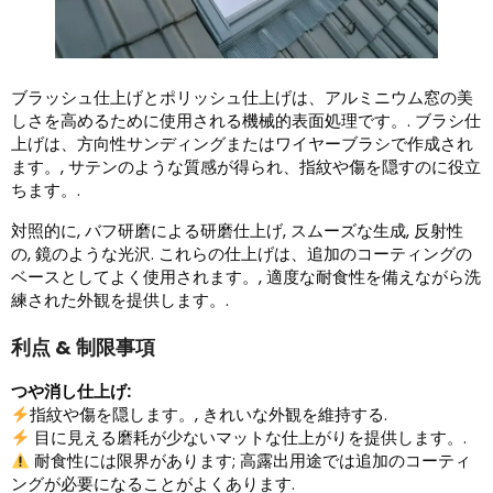
ブラッシュ仕上げとポリッシュ仕上げは、アルミニウム窓の美
しさを高めるために使用される機械的表面処理です。. ブラシ仕
上げは、方向性サンディングまたはワイヤーブラシで作成され
ます。, サテンのような質感が得られ、指紋や傷を隠すのに役立
ちます。.
対照的に, バフ研磨による研磨仕上げ, スムーズな生成, 反射性
の, 鏡のような光沢. これらの仕上げは、追加のコーティングの
ベースとしてよく使用されます。, 適度な耐食性を備えながら洗
練された外観を提供します。.
利点 & 制限事項
つや消し仕上げ:
指紋や傷を隠します。, きれいな外観を維持する.
目に見える磨耗が少ないマットな仕上がりを提供します。.
耐食性には限界があります; 高露出用途では追加のコーティ
ングが必要になることがよくあります.