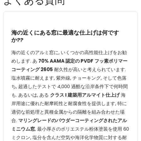
よくある質問
海の近くにある窓に最適な仕上げは何です
か??
海の近くのアルミ窓に, いくつかの高性能仕上げをお勧
めします. あ
70% AAMA 認定の PVDF フッ素ポリマー
コーティング 2605
耐久性が高いと考えられています.
塩水噴霧に耐えます, 紫外線, チョーキング, そして色落
ち, 超過したテストで 4,000 過酷な沿岸条件下で何時間
も. あるいは, ある
クラス I 建築用アルマイト仕上げ
海
岸用途に優れた耐摩耗性と耐腐食性を提供します, 特に
適切な前処理と異種金属からの隔離を組み合わせた場
合.
マリングレードのパウダーコーティングされたアル
ミニウム窓
, 最小厚さのポリエステル粉体塗装を使用 60
ミクロン, 塩分を含んだ空気や海洋化学物質に対する耐