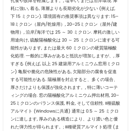
孔食や故障を軽減します。, 塩辛い, または沿岸環境. 摩
耗に強い, 着る, 薄層よりも長期劣化が少ない (例えば,
下 15 ミクロン). 環境固有の推奨事項は異なります: 15–
18ミクロン（屋内/乾燥用）, 20–25ミクロン（屋外/建
物用）, 沿岸/海洋では 25 ～ 30 ミクロン. 摩耗の激しい
用途向け, 硫酸陽極酸化は 20 ～ 25 ミクロンに達する可
能性があります, または最大 60 ミクロンの硬質陽極酸
化処理. 一般的に厚みがあると抵抗が増加しますが、, 厚
すぎる (例えば, 以上 25 建築用アルミニウム窓用ミクロ
ン) 亀裂や脆化の危険性がある, 欠陥部分の腐食を促進
する可能性がある. 陽極層を封止すると、多くの場合、
厚さだけよりも保護が強化されます。, 特に薄いコーテ
ィングの場合. 窓の陽極酸化アルミニウム押出材用, 20–
25ミクロンのバランス保護, 料金, そして信頼性. II種硫酸
アルマイト (Windowsに共通) 通常は 0.5 ～ 25 ミクロ
ンに達します, 厚みのある構造により、より濃い色と優
れた弾力性が得られます。; III種硬質アルマイト処理 (ま