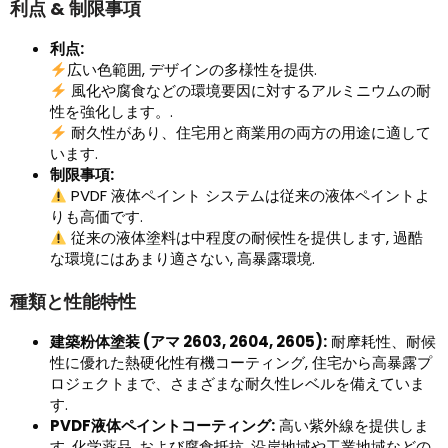
利点 & 制限事項
利点:
広い色範囲, デザインの多様性を提供.
風化や腐食などの環境要因に対するアルミニウムの耐
性を強化します。.
耐久性があり、住宅用と商業用の両方の用途に適して
います.
制限事項:
PVDF 液体ペイント システムは従来の液体ペイントよ
りも高価です.
従来の液体塗料は中程度の耐候性を提供します, 過酷
な環境にはあまり適さない, 高暴露環境.
種類と性能特性
建築粉体塗装 (アマ 2603, 2604, 2605):
耐摩耗性、耐候
性に優れた熱硬化性有機コーティング, 住宅から高暴露プ
ロジェクトまで、さまざまな耐久性レベルを備えていま
す.
PVDF液体ペイントコーティング:
高い紫外線を提供しま
す, 化学薬品, および腐食抵抗, 沿岸地域や工業地域などの