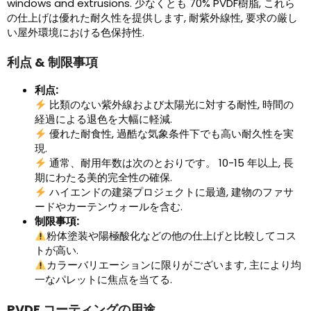
windows and extrusions
. 少なくとも 70% PVDF樹脂, これら
の仕上げは優れた耐久性を提供します, 耐紫外線性, 要求の厳し
い屋外環境における色保持性.
利点 & 制限事項
利点:
比類のない紫外線および太陽光に対する耐性, 時間の
経過による退色を大幅に軽減.
優れた耐食性, 過酷な気象条件下でも高い耐久性を実
現.
通常、耐用年数は次のとおりです。 10-15 年以上, 長
期にわたる美的完全性の確保.
ハイエンドの建築プロジェクトに最適, 建物のファサ
ードやカーテンウォールを含む.
制限事項:
粉体塗装や陽極酸化などの他の仕上げと比較してコス
トが高い.
カラーバリエーションに限りがございます, 主により均
一なパレットに焦点を当てる.
PVDF コーティングの用途