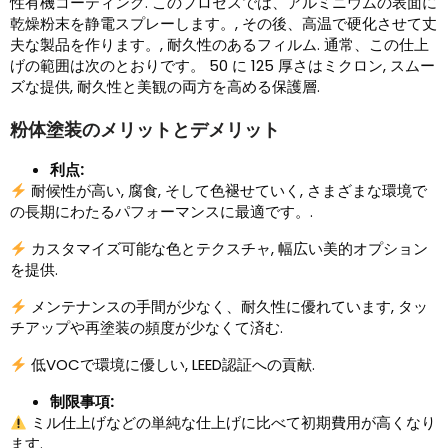
性有機コーティング. このプロセスでは、アルミニウムの表面に
乾燥粉末を静電スプレーします。, その後、高温で硬化させて丈
夫な製品を作ります。, 耐久性のあるフィルム. 通常、この仕上
げの範囲は次のとおりです。 50 に 125 厚さはミクロン, スムー
ズな提供, 耐久性と美観の両方を高める保護層.
粉体塗装のメリットとデメリット
利点:
耐候性が高い, 腐食, そして色褪せていく, さまざまな環境で
の長期にわたるパフォーマンスに最適です。.
カスタマイズ可能な色とテクスチャ, 幅広い美的オプション
を提供.
メンテナンスの手間が少なく、耐久性に優れています, タッ
チアップや再塗装の頻度が少なくて済む.
低VOCで環境に優しい, LEED認証への貢献.
制限事項:
ミル仕上げなどの単純な仕上げに比べて初期費用が高くなり
ます.