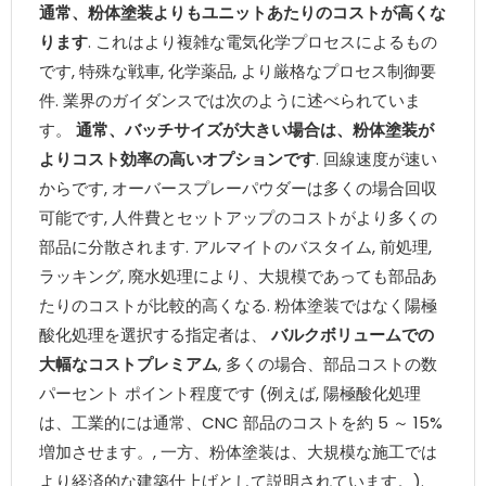
通常、粉体塗装よりもユニットあたりのコストが高くな
ります
. これはより複雑な電気化学プロセスによるもの
です, 特殊な戦車, 化学薬品, より厳格なプロセス制御要
件. 業界のガイダンスでは次のように述べられていま
す。
通常、バッチサイズが大きい場合は、粉体塗装が
よりコスト効率の高いオプションです
. 回線速度が速い
からです, オーバースプレーパウダーは多くの場合回収
可能です, 人件費とセットアップのコストがより多くの
部品に分散されます. アルマイトのバスタイム, 前処理,
ラッキング, 廃水処理により、大規模であっても部品あ
たりのコストが比較的高くなる. 粉体塗装ではなく陽極
酸化処理を選択する指定者は、
バルクボリュームでの
大幅なコストプレミアム
, 多くの場合、部品コストの数
パーセント ポイント程度です (例えば, 陽極酸化処理
は、工業的には通常、CNC 部品のコストを約 5 ～ 15%
増加させます。, 一方、粉体塗装は、大規模な施工では
より経済的な建築仕上げとして説明されています。).