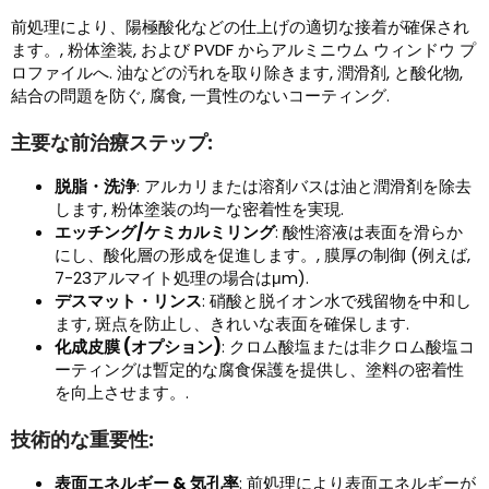
前処理により、陽極酸化などの仕上げの適切な接着が確保され
ます。, 粉体塗装, および PVDF からアルミニウム ウィンドウ プ
ロファイルへ. 油などの汚れを取り除きます, 潤滑剤, と酸化物,
結合の問題を防ぐ, 腐食, 一貫性のないコーティング.
主要な前治療ステップ:
脱脂・洗浄
: アルカリまたは溶剤バスは油と潤滑剤を除去
します, 粉体塗装の均一な密着性を実現.
エッチング/ケミカルミリング
: 酸性溶液は表面を滑らか
にし、酸化層の形成を促進します。, 膜厚の制御 (例えば,
7-23アルマイト処理の場合はμm).
デスマット・リンス
: 硝酸と脱イオン水で残留物を中和し
ます, 斑点を防止し、きれいな表面を確保します.
化成皮膜 (オプション)
: クロム酸塩または非クロム酸塩コ
ーティングは暫定的な腐食保護を提供し、塗料の密着性
を向上させます。.
技術的な重要性:
表面エネルギー & 気孔率
: 前処理により表面エネルギーが