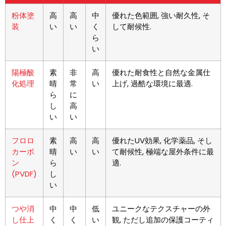
粉体塗
高
高
中
優れた色範囲, 強い耐久性, そ
装
い
い
く
して耐候性.
ら
い
陽極酸
素
非
高
優れた耐食性と自然な金属仕
化処理
晴
常
い
上げ, 過酷な環境に最適.
ら
に
し
高
い
い
フロロ
素
高
高
優れたUV効果, 化学薬品, そし
カーボ
晴
い
い
て耐候性, 極端な屋外条件に最
ン
ら
適.
(PVDF)
し
い
つや消
中
中
低
ユニークなテクスチャーの外
し仕上
く
く
い
観, ただし追加の保護コーティ