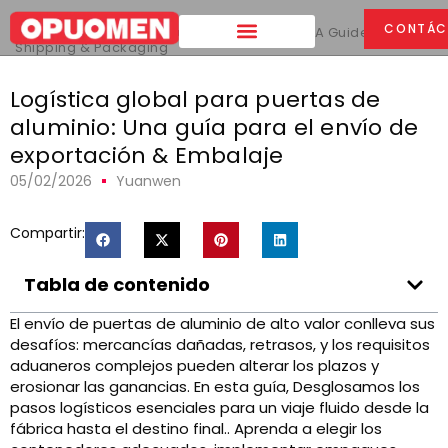
Hogar
>
CONTÁC
Logística global para puertas de aluminio:
A Guide to Export
Shipping & Packaging
Logística global para puertas de
aluminio: Una guía para el envío de
exportación & Embalaje
05/02/2026
Yuanwen
Compartir:
Tabla de contenido
El envío de puertas de aluminio de alto valor conlleva sus
desafíos: mercancías dañadas, retrasos, y los requisitos
aduaneros complejos pueden alterar los plazos y
erosionar las ganancias. En esta guía, Desglosamos los
pasos logísticos esenciales para un viaje fluido desde la
fábrica hasta el destino final.. Aprenda a elegir los