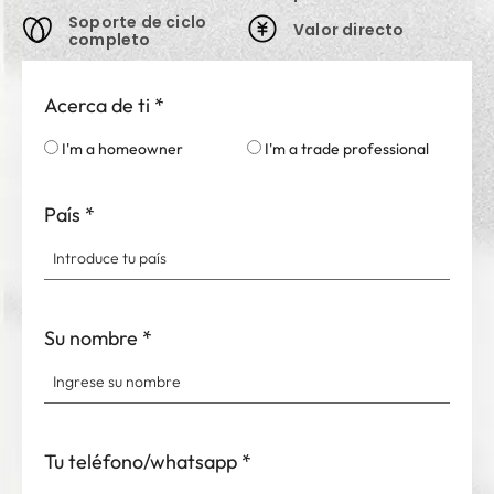
Soporte de ciclo
Valor directo
completo
Acerca de ti
*
I'm a homeowner
I'm a trade professional
País
*
Su nombre
*
Tu teléfono/whatsapp
*