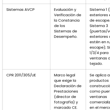
Sistemas AVCP
Evaluación y
Sistema 1 
Verificación de
exteriores 
la Constancia
de escape.
de los
Sistema 3
Sistemas de
(puertas/
Desempeño.
exteriores
estén en r
escape); S
1/3/4 para
ventanas 
tejado.
CPR 2011/305/UE
Marco legal
Se aplica a
que exige la
productos
Declaración de
construcci
Prestaciones
como puer
(director de
ventanas
fotografía) y
comerciali
marcado CE.
en el merc