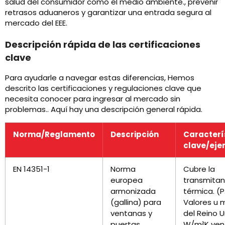
salud del consumidor como el medio ambiente., prevenir
retrasos aduaneros y garantizar una entrada segura al
mercado del EEE.
Descripción rápida de las certificaciones
clave
Para ayudarle a navegar estas diferencias, Hemos
descrito las certificaciones y regulaciones clave que
necesita conocer para ingresar al mercado sin
problemas.. Aquí hay una descripción general rápida.
Norma/Reglamento
Descripción
Caracterí
clave/eje
EN 14351-1
Norma
Cubre la
europea
transmitan
armonizada
térmica. (P.
(gallina) para
Valores u 
ventanas y
del Reino Un
puertas
W/m²K ven