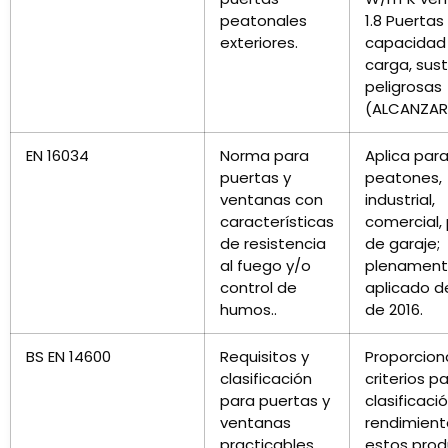
peatonales
1.8 Puerta
exteriores.
capacidad
carga, sus
peligrosas
(ALCANZAR
EN 16034
Norma para
Aplica par
puertas y
peatones,
ventanas con
industrial,
características
comercial,
de resistencia
de garaje;
al fuego y/o
plenamen
control de
aplicado 
humos..
de 2016.
BS EN 14600
Requisitos y
Proporcion
clasificación
criterios pa
para puertas y
clasificació
ventanas
rendimient
practicables
estos prod