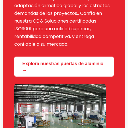
adaptación climática global y las estrictas
demandas de los proyectos.. Confía en
nuestra CE & Soluciones certificadas
ISO9001 para una calidad superior,
rentabilidad competitiva, y entrega
confiable a su mercado.
Explore nuestras puertas de aluminio
→