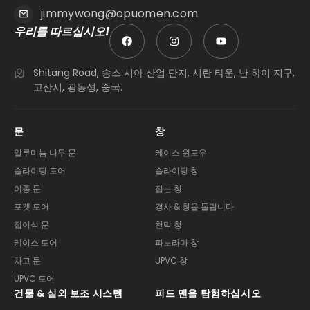
jimmywong@opuomen.com
우리를 따르십시오!
Shitang Road, 송스 시아 산업 단지, 시란 타운, 난 하이 지구,
고산시, 광동성, 중국.
문
창
알루미늄 나무 문
케이스 윈도우
슬라이딩 도어
슬라이딩 창
이중 문
접는 창
포켓 도어
경사 & 창을 돌립니다
접이식 문
천막 창
케이스 도어
파노라마 창
차고 문
UPVC 창
UPVC 도어
건물 & 실외 보조 시스템
피드 맨을 탐험하십시오