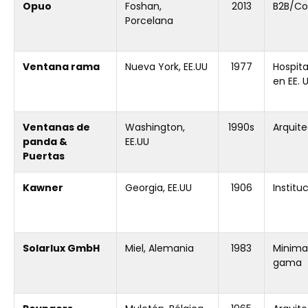
Opuo
Foshan,
2013
B2B/Co
Porcelana
Ventana rama
Nueva York, EE.UU
1977
Hospita
en EE. 
Ventanas de
Washington,
1990s
Arquite
panda &
EE.UU
Puertas
Kawner
Georgia, EE.UU
1906
Institu
Solarlux GmbH
Miel, Alemania
1983
Minimal
gama