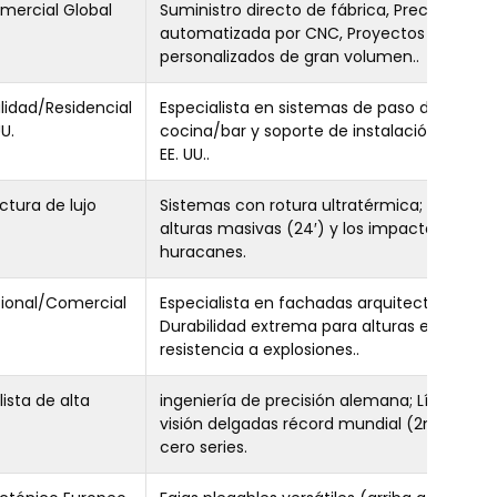
mercial Global
Suministro directo de fábrica, Precisión
automatizada por CNC, Proyectos B2B
personalizados de gran volumen..
lidad/Residencial
Especialista en sistemas de paso de
UU.
cocina/bar y soporte de instalación local e
EE. UU..
ctura de lujo
Sistemas con rotura ultratérmica; maneja
alturas masivas (24′) y los impactos de los
huracanes.
cional/Comercial
Especialista en fachadas arquitectónicas;
Durabilidad extrema para alturas elevadas 
resistencia a explosiones..
ista de alta
ingeniería de precisión alemana; Líneas de
visión delgadas récord mundial (2mm) an
cero series.