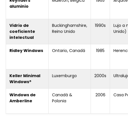
Reynaers
Muletón, Bélgica
1965
Arquit
aluminio
Vidrio de
Buckinghamshire,
1990s
Lujo a
coeficiente
Reino Unido
Unido)
intelectual
Ridley Windows
Ontario, Canadá
1985
Herenc
Keller Minimal
Luxemburgo
2000s
Ultral
Windows®
Windows de
Canadá &
2006
Casa P
Amberline
Polonia