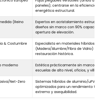
ectónico Europeo
Fajas plegables versátiles (arriba a 8
paneles); centrarse en la eficiencia
energética estructural.
 medida (Reino
Expertos en acristalamiento estructural;
diseños sin marco con 90% capacidad de
apertura de elevación.
ia & Costumbre
Especialista en materiales híbridos
(Madera/Alumbre/Fibra de Vidrio) para
restauración histórica.
ujo moderno
Estética prácticamente sin marco para
escuelas de alto nivel, oficios, y villas.
asiva/Net-Zero
Sistemas híbridos de aluminio/uPVC
optimizados para un rendimiento térmico
extremo y asequibilidad.