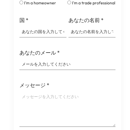
I'm a homeowner
I'm a trade professional
国
*
あなたの名前
*
あなたのメール
*
メッセージ
*