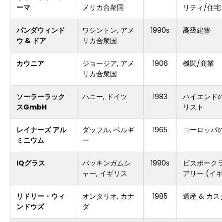
ーマ
メリカ合衆国
リティ/住宅
パンダウィンド
ワシントン, アメ
1990s
高級建築
ウ & ドア
リカ合衆国
カウニア
ジョージア, アメ
1906
機関/商業
リカ合衆国
ソーラーラック
ハニー, ドイツ
1983
ハイエンド
スGmbH
リスト
レイナーズ アル
ダッフル, ベルギ
1965
ヨーロッパ
ミニウム
ー
IQグラス
バッキンガムシ
1990s
ビスポーク
ャー, イギリス
アリー (イ
リドリー・ウィ
オンタリオ, カナ
1985
遺産 & カ
ンドウズ
ダ