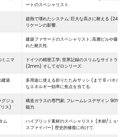
ートのスペシャリスト.
超熱で壊れたシステム; 巨大な高さに耐える (24′) そして
リケーンの影響.
建築ファサードのスペシャリスト; 高層ビルや爆風耐性に
れた耐久性.
のミニマ
ドイツの精密工学; 世界記録のスリムなサイトライン
(2mm) そしてゼロシリーズ.
の建築
多用途に使える折りたたみサッシ (まで 8 パネル); 構造的
なエネルギー効率に焦点を当てる.
ラグジュ
構造ガラスの専門家; フレームレスデザイン 90% 立面開
ギリス)
能力.
スタム
ハイブリッド素材のスペシャリスト (木材/ミョウバン/グ
スファイバー) 歴史的修復に向けて.