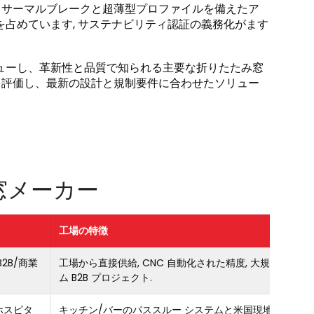
. サーマルブレークと超薄型プロファイルを備えたア
を占めています, サステナビリティ認証の義務化がます
ューし、革新性と品質で知られる主要な折りたたみ窓
ヤーを評価し、最新の設計と規制要件に合わせたソリュー
窓メーカー
工場の特徴
2B/商業
工場から直接供給, CNC 自動化された精度, 大規模なカス
ム B2B プロジェクト.
ホスピタ
キッチン/バーのパススルー システムと米国現地の設置サ