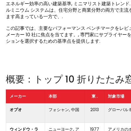
エネルギー効率の高い建築基準, ミニマリスト建築トレンド
ルミニウム システムは、住宅分野と商業分野の両方で主流
ます高まっている一方で、.
この記事では、主要なパフォーマンス ベンチマークをレビ
メーカー 10 社に焦点を当てます。, 専門家にサプライ
ションを選択するための基準点を提供します.
概要：トップ 10 折りたたみ
メーカー
本部
東 .
対象市場
オプオ
フォシャン, 中国
2013
グローバル B
ウィンドウ・ラ
ニューヨーク, ア
1977
アメリカの