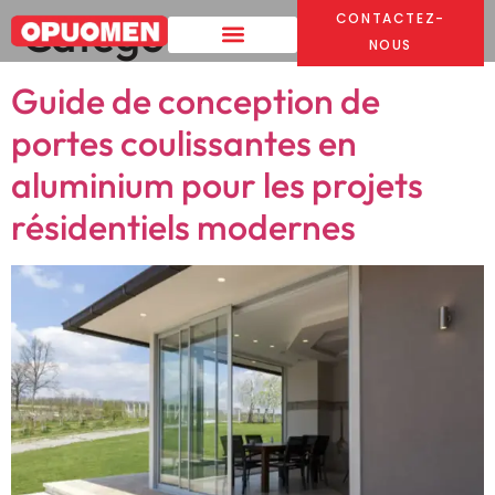
Catégorie:
Blog
CONTACTEZ-
NOUS
Guide de conception de
portes coulissantes en
aluminium pour les projets
résidentiels modernes