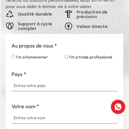
fenêtre, ou solutions personnalisées, Nous sommes ici
pour vous aider à donner vie à votre vision.
Production de
Qualité durable
précision
Support à cycle
Valeur directe
complet
Au propos de vous
*
I'm a homeowner
I'm a trade professional
Pays
*
Votre nom
*