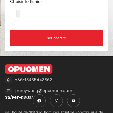
Choisir le fichier
Soumettre
+86-13435443862
jimmywong@opuomen.com
Suivez-nous!
Route de Shitang, Parc industriel de Songxia, Ville de