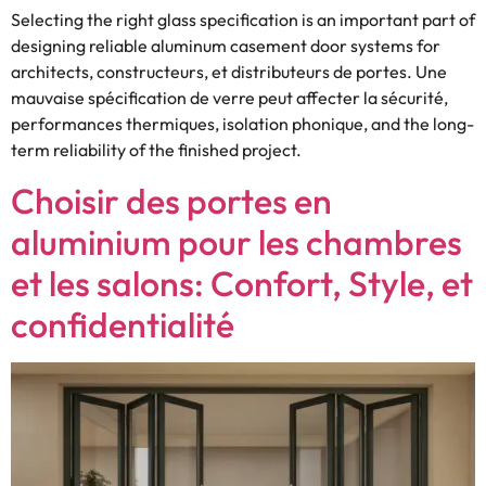
Selecting the right glass specification is an important part of
designing reliable aluminum casement door systems for
architects
, constructeurs, et distributeurs de portes. Une
mauvaise spécification de verre peut affecter la sécurité,
performances thermiques, isolation phonique,
and the long-
term reliability of the finished project
.
Choisir des portes en
aluminium pour les chambres
et les salons: Confort, Style, et
confidentialité