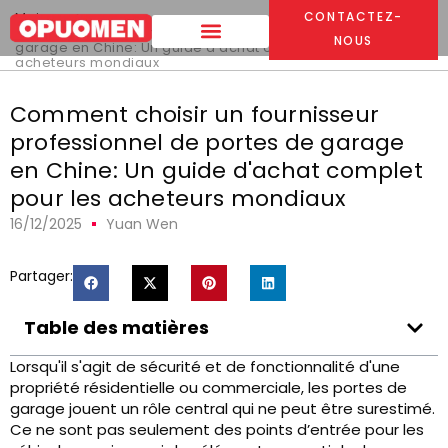
Maison
>
CONTACTEZ-
Comment choisir un fournisseur professionnel de portes de
NOUS
garage en Chine: Un guide d'achat complet pour les
acheteurs mondiaux
Comment choisir un fournisseur
professionnel de portes de garage
en Chine: Un guide d'achat complet
pour les acheteurs mondiaux
16/12/2025
Yuan Wen
Partager:
Table des matières
Lorsqu'il s'agit de sécurité et de fonctionnalité d'une
propriété résidentielle ou commerciale, les portes de
garage jouent un rôle central qui ne peut être surestimé.
Ce ne sont pas seulement des points d’entrée pour les