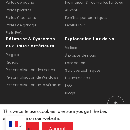
Portes de poche
Inclinaison & Tourner les fenêtres
Portes pliantes
Auvent
Portes à battants
Fenêtres panoramiques
Portes de garage
Fenêtre PVC
Porte PVC
Bâtiment & Systèmes
Explorer les flux de vol
auxiliaires extérieurs
Vidéos
Pergola
À propos de nous
Rideau
Fabrication
Personnalisation des portes
Services techniques
Personnalisation de Windows
Études de cas
Personnalisation de la véranda
FAQ
Blogs
This website uses cookies to ensure you get the best
exprerience on our website.
Copyright © 2025 – 2026, Foshan Opuomen Doors and