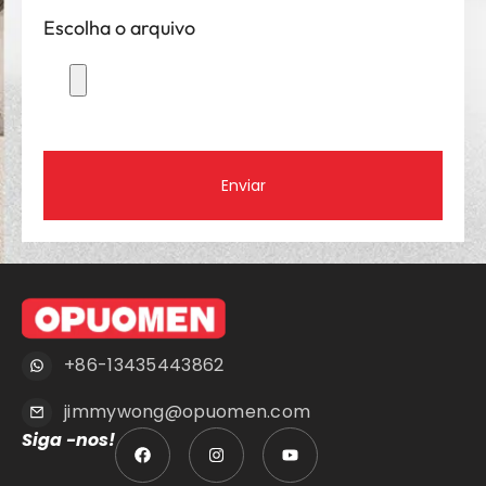
Escolha o arquivo
Enviar
+86-13435443862
jimmywong@opuomen.com
Siga -nos!