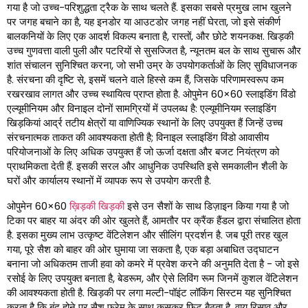
गया है जो उच्च-परिशुद्धता ट्रैक के साथ चलते हैं. इसका सबसे प्रमुख लाभ खुलने
पर जगह बचाने का है, यह इनडोर या आउटडोर जगह नहीं घेरता, जो इसे संकीर्ण
बालकनियों के लिए एक आदर्श विकल्प बनाता है, रास्तों, और छोटे शयनकक्ष. खिड़की
उच्च गुणवत्ता वाली पुली और पटरियों से सुसज्जित है, न्यूनतम बल के साथ सुचारू और
शांत संचालन सुनिश्चित करना, जो सभी उम्र के उपयोगकर्ताओं के लिए सुविधाजनक
है. संरचना की दृष्टि से, इसमें चलने वाले हिस्से कम हैं, जिसके परिणामस्वरूप कम
रखरखाव लागत और उच्च स्थायित्व प्राप्त होता है. ओपुमेन 60×60 स्लाइडिंग विंडो
एल्यूमीनियम और विनाइल दोनों सामग्रियों में उपलब्ध है: एल्यूमीनियम स्लाइडिंग
खिड़कियां आर्द्र तटीय क्षेत्रों या वाणिज्यिक स्थानों के लिए उपयुक्त हैं जिन्हें उच्च
संरचनात्मक ताकत की आवश्यकता होती है; विनाइल स्लाइडिंग विंडो आवासीय
परियोजनाओं के लिए अधिक उपयुक्त हैं जो ऊर्जा दक्षता और बजट नियंत्रण को
प्राथमिकता देती हैं. इसकी सरल और आधुनिक उपस्थिति इसे समकालीन शैली के
घरों और कार्यालय स्थानों में व्यापक रूप से उपयोग करती है.
ओपुमेन 60×60
ख़िड़की खिड़की
इसे उन सैशों के साथ डिज़ाइन किया गया है जो
टिका पर बाहर या अंदर की ओर खुलते हैं, आमतौर पर क्रैंक हैंडल द्वारा संचालित होता
है. इसका मुख्य लाभ उत्कृष्ट वेंटिलेशन और सीलिंग प्रदर्शन है. जब पूरी तरह खुल
गया, पूरे सैश को बाहर की ओर घुमाया जा सकता है, एक बड़ा अबाधित उद्घाटन
बनाना जो अधिकतम ताजी हवा को कमरे में प्रवेश करने की अनुमति देता है - जो इसे
रसोई के लिए उपयुक्त बनाता है, बेडरूम, और ऐसे लिविंग रूम जिनमें कुशल वेंटिलेशन
की आवश्यकता होती है. खिड़की पर लगा मल्टी-पॉइंट लॉकिंग सिस्टम यह सुनिश्चित
करता है कि बंद होने पर सैश फ्रेम के साथ कसकर फिट बैठता है, वायु रिसाव और