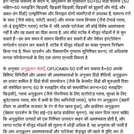
इन-स्टॉक विकल्पों के संदर्भ में, ओपुओमेन की मुख्यधारा 60×60 विंडो शैलियाँ (60
सहित×60 स्लाइडिंग खिड़की, ख़िड़की खिड़की, खिड़की को झुकाएँ और मोड़ें, और
डबल-हंग विंडो) एल्यूमीनियम और विनाइल दोनों सामग्रियों में उपलब्ध हैं, सामान्य रंगों
के साथ (जैसे सफ़ेद, स्लेटी, काला) और मानक ग्लास विन्यास (जैसे टेम्पर्ड ग्लास,
लो-ई इंसुलेटिंग ग्लास) स्टॉक में. यदि आपके प्रोजेक्ट की कोई विशेष आवश्यकता
नहीं है और वह दक्षता का पीछा करता है, आप सीधे स्टॉक में मौजूद मॉडलों में से चुन
सकते हैं—हम कम समय में सामान वितरित कर सकते हैं और पेशेवर इंस्टॉलेशन
मार्गदर्शन प्रदान कर सकते हैं. स्टॉक में मौजूद मॉडलों का सख्त गुणवत्ता निरीक्षण
किया गया है, स्थिर प्रदर्शन और विश्वसनीय गुणवत्ता सुनिश्चित करना, जो अधिकांश
मानक परियोजनाओं के लिए एक लागत प्रभावी विकल्प है.
के अनुसार
अनुकूलन सेवाएँ
, OPUOMEN 60 दर्जी कर सकता है×60 आपके
विशिष्ट विनिर्देशों और आकार की आवश्यकताओं के अनुसार विंडो शैलियाँ. अनुकूलन
का दायरा शामिल है: विंडो शैली समायोजन (जैसे कि केसमेंट विंडो की शुरुआती दिशा
को संशोधित करना, 60 के स्लाइडिंग मोड को समायोजित करना×60 स्लाइडिंग
खिड़की), ग्लास अनुकूलन (जैसे गोपनीयता के लिए फ्रॉस्टेड ग्लास, सुरक्षा के लिए
बुलेटप्रूफ ग्लास, शोर में कमी के लिए ध्वनिरोधी ग्लास), फ्रेम रंग अनुकूलन (बाहरी
दीवार या आंतरिक सजावट के रंग से मेल खाता हुआ), और हार्डवेयर अनुकूलन
(बेहतर प्रदर्शन के लिए हाई-एंड ब्रांड हार्डवेयर चुनना). यह ध्यान दिया जाना चाहिए
कि अनुकूलित उत्पादों को एक निश्चित उत्पादन चक्र की आवश्यकता होती है, और
लागत स्टॉक में मौजूद मॉडलों की तुलना में थोड़ी अधिक है. यह अनुशंसा की जाती है
कि आप अनुकूलन आवश्यकताओं और प्रोजेक्ट शेड्यूल की पहले से पुष्टि कर लें.