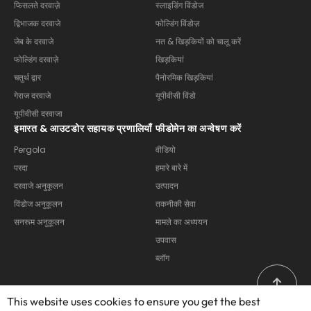
फिसलते दरवाज़े
स्लाइडिंग विंडोज
द्विभाजक दरवाजे
फोल्डिंग विंडोज़
जेब के दरवाजे
नत & खिड़कियों को चालू करें
फोल्डिंग दरवाज़े
खिड़कियां
चतुर्थ द्वार
पैनोरमिक खिड़कियां
गेराज दरवाजे
यूपीवीसी विंडो
यूपीवीसी दरवाजा
इमारत & आउटडोर सहायक प्रणालियाँ
फीडोमेन का अन्वेषण करें
Pergola
वीडियो
परदा
हमारे बारे में
दरवाजे अनुकूलन
उत्पादन
विंडोज अनुकूलन
तकनीकी सेवा
सनरूम अनुकूलन
मामले का अध्ययन
उपवास
ब्लॉग
This website uses cookies to ensure you get the best