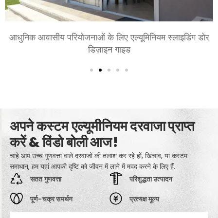
 डोर
शयनकक्षों और बैठक कक्षों के लिए एल्युमीनियम के दरवाजे चु
आराम, शैली, और गोपनीयता
अपने कस्टम एल्यूमीनियम दरवाजा प्राप्त
करें & विंडो बोली आज!
चाहे आप उच्च गुणवत्ता वाले दरवाजों की तलाश कर रहे हों, खिंचाव, या कस्टम
समाधान, हम यहां आपकी दृष्टि को जीवन में लाने में मदद करने के लिए हैं.
सतत गुणवत्ता
परिशुद्धता उत्पादन
पूर्ण-चक्र समर्थन
प्रत्यक्ष मूल्य