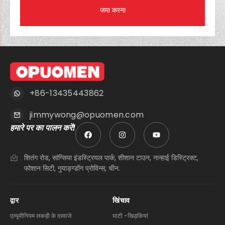
जमा करना
+86-13435443862
jimmywong@opuomen.com
हमारे पर का पालन करें!
शितंग रोड, सांग्सिया इंडस्ट्रियल पार्क, शीशान टाउन, नान्हाई डिस्ट्रिक्ट,
फोशान सिटी, गुयाङ्ग्डोंग प्रोविन्स, चीन.
द्वार
खिंचाव
एल्यूमीनियम लकड़ी के दरवाजे
घाटी -खिड़कियां