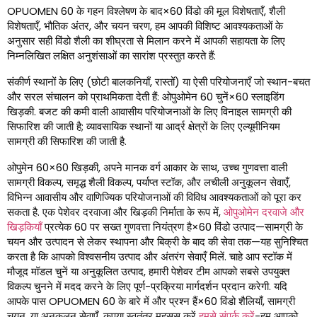
OPUOMEN 60 के गहन विश्लेषण के बाद×60 विंडो की मूल विशेषताएँ, शैली
विशेषताएँ, भौतिक अंतर, और चयन चरण, हम आपकी विशिष्ट आवश्यकताओं के
अनुसार सही विंडो शैली का शीघ्रता से मिलान करने में आपकी सहायता के लिए
निम्नलिखित लक्षित अनुशंसाओं का सारांश प्रस्तुत करते हैं:
संकीर्ण स्थानों के लिए (छोटी बालकनियाँ, रास्तों) या ऐसी परियोजनाएँ जो स्थान-बचत
और सरल संचालन को प्राथमिकता देती हैं: ओपुओमेन 60 चुनें×60 स्लाइडिंग
खिड़की. बजट की कमी वाली आवासीय परियोजनाओं के लिए विनाइल सामग्री की
सिफारिश की जाती है; व्यावसायिक स्थानों या आर्द्र क्षेत्रों के लिए एल्यूमीनियम
सामग्री की सिफारिश की जाती है.
ओपुमेन 60×60 खिड़की, अपने मानक वर्ग आकार के साथ, उच्च गुणवत्ता वाली
सामग्री विकल्प, समृद्ध शैली विकल्प, पर्याप्त स्टॉक, और लचीली अनुकूलन सेवाएँ,
विभिन्न आवासीय और वाणिज्यिक परियोजनाओं की विविध आवश्यकताओं को पूरा कर
सकता है. एक पेशेवर दरवाजा और खिड़की निर्माता के रूप में,
ओपुओमेन दरवाजे और
खिड़कियाँ
प्रत्येक 60 पर सख्त गुणवत्ता नियंत्रण है×60 विंडो उत्पाद—सामग्री के
चयन और उत्पादन से लेकर स्थापना और बिक्री के बाद की सेवा तक—यह सुनिश्चित
करता है कि आपको विश्वसनीय उत्पाद और अंतरंग सेवाएँ मिलें. चाहे आप स्टॉक में
मौजूद मॉडल चुनें या अनुकूलित उत्पाद, हमारी पेशेवर टीम आपको सबसे उपयुक्त
विकल्प चुनने में मदद करने के लिए पूर्ण-प्रक्रिया मार्गदर्शन प्रदान करेगी. यदि
आपके पास OPUOMEN 60 के बारे में और प्रश्न हैं×60 विंडो शैलियाँ, सामग्री
चयन, या अनुकूलन सेवाएँ, कृपया स्वतंत्र महसूस करें
हमसे संपर्क करें
-हम आपको