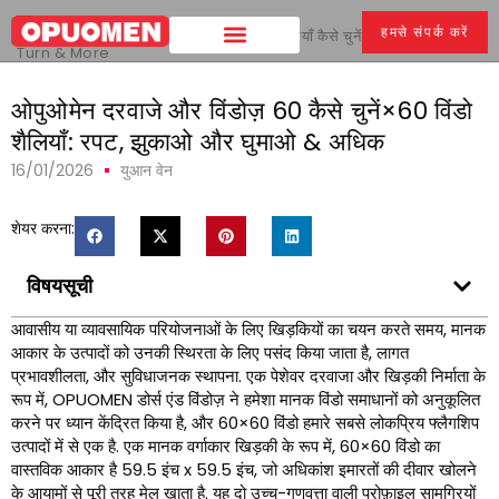
घर
>
हमसे संपर्क करें
OPUOMEN दरवाजे और विंडोज़ 60x60 विंडो शैलियाँ कैसे चुनें: रपट,
Tilt and
Turn & More
ओपुओमेन दरवाजे और विंडोज़ 60 कैसे चुनें×60 विंडो
शैलियाँ: रपट, झुकाओ और घुमाओ & अधिक
16/01/2026
युआन वेन
शेयर करना:
विषयसूची
आवासीय या व्यावसायिक परियोजनाओं के लिए खिड़कियों का चयन करते समय, मानक
आकार के उत्पादों को उनकी स्थिरता के लिए पसंद किया जाता है, लागत
प्रभावशीलता, और सुविधाजनक स्थापना. एक पेशेवर दरवाजा और खिड़की निर्माता के
रूप में, OPUOMEN डोर्स एंड विंडोज़ ने हमेशा मानक विंडो समाधानों को अनुकूलित
करने पर ध्यान केंद्रित किया है, और 60×60 विंडो हमारे सबसे लोकप्रिय फ्लैगशिप
उत्पादों में से एक है. एक मानक वर्गाकार खिड़की के रूप में, 60×60 विंडो का
वास्तविक आकार है 59.5 इंच x 59.5 इंच, जो अधिकांश इमारतों की दीवार खोलने
के आयामों से पूरी तरह मेल खाता है. यह दो उच्च-गुणवत्ता वाली प्रोफ़ाइल सामग्रियों