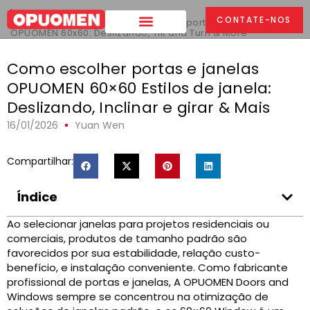
Lar
>
CONTATE-NOS
Como escolher estilos de janela de portas e janelas
OPUOMEN 60x60: Deslizando,
Tilt and Turn & More
Como escolher portas e janelas
OPUOMEN 60×60 Estilos de janela:
Deslizando, Inclinar e girar & Mais
16/01/2026
Yuan Wen
Compartilhar:
Índice
Ao selecionar janelas para projetos residenciais ou
comerciais, produtos de tamanho padrão são
favorecidos por sua estabilidade, relação custo-
benefício, e instalação conveniente. Como fabricante
profissional de portas e janelas, A OPUOMEN Doors and
Windows sempre se concentrou na otimização de