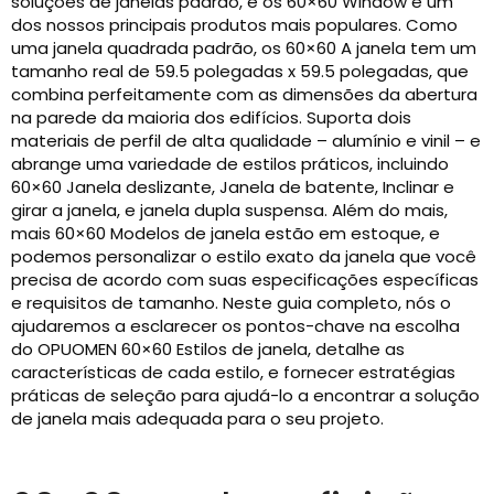
soluções de janelas padrão, e os 60×60 Window é um
dos nossos principais produtos mais populares. Como
uma janela quadrada padrão, os 60×60 A janela tem um
tamanho real de 59.5 polegadas x 59.5 polegadas, que
combina perfeitamente com as dimensões da abertura
na parede da maioria dos edifícios. Suporta dois
materiais de perfil de alta qualidade – alumínio e vinil – e
abrange uma variedade de estilos práticos, incluindo
60×60 Janela deslizante, Janela de batente, Inclinar e
girar a janela, e janela dupla suspensa. Além do mais,
mais 60×60 Modelos de janela estão em estoque, e
podemos personalizar o estilo exato da janela que você
precisa de acordo com suas especificações específicas
e requisitos de tamanho. Neste guia completo, nós o
ajudaremos a esclarecer os pontos-chave na escolha
do OPUOMEN 60×60 Estilos de janela, detalhe as
características de cada estilo, e fornecer estratégias
práticas de seleção para ajudá-lo a encontrar a solução
de janela mais adequada para o seu projeto.