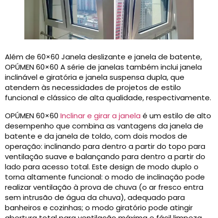
Além de 60×60 Janela deslizante e janela de batente,
OPÚMEN 60×60 A série de janelas também inclui janela
inclinável e giratória e janela suspensa dupla, que
atendem às necessidades de projetos de estilo
funcional e clássico de alta qualidade, respectivamente.
OPÚMEN 60×60
Inclinar e girar a janela
é um estilo de alto
desempenho que combina as vantagens da janela de
batente e da janela de toldo, com dois modos de
operação: inclinando para dentro a partir do topo para
ventilação suave e balançando para dentro a partir do
lado para acesso total. Este design de modo duplo o
torna altamente funcional: o modo de inclinação pode
realizar ventilação à prova de chuva (o ar fresco entra
sem intrusão de água da chuva), adequado para
banheiros e cozinhas; o modo giratório pode atingir
abertura total para ventilação máxima e fácil limpeza