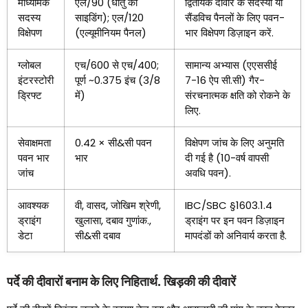
माध्यमिक
एल/90 (धातु की
द्वितीयक दीवार के सदस्यों या
सदस्य
साइडिंग); एल/120
सैंडविच पैनलों के लिए पवन-
विक्षेपण
(एल्यूमीनियम पैनल)
भार विक्षेपण डिज़ाइन करें.
ग्लोबल
एच/600 से एच/400;
सामान्य अभ्यास (एएससीई
इंटरस्टोरी
पूर्ण ~0.375 इंच (3/8
7-16 ऐप सी.सी) गैर-
ड्रिफ्ट
में)
संरचनात्मक क्षति को रोकने के
लिए.
सेवाक्षमता
0.42 × सी&सी पवन
विक्षेपण जांच के लिए अनुमति
पवन भार
भार
दी गई है (10-वर्ष वापसी
जांच
अवधि पवन).
आवश्यक
वी, वासद, जोखिम श्रेणी,
IBC/SBC §1603.1.4
ड्राइंग
खुलासा, दबाव गुणांक.,
ड्राइंग पर इन पवन डिज़ाइन
डेटा
सी&सी दबाव
मापदंडों को अनिवार्य करता है.
पर्दे की दीवारों बनाम के लिए निहितार्थ. खिड़की की दीवारें