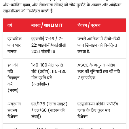
और-क्लैडिंग दबाव, और सेवाक्षमता सीमाएं जो सीधे मुखौटे के आकार और आंदोलन
सहनशीलता को नियंत्रित करती हैं.
वर्ग
मानक / आप LIMIT
विवरण / प्रभाव
प्राथमिक
एएससीई 7-16 / 7-
उत्तरी अमेरिका में ऊँची-ऊँची
पवन भार
22; आईबीसी/आईसीसी
पवन डिज़ाइन को नियंत्रित
मानक
2021 चौधरी 16
करता है.
हवा की
140-180 मील प्रति
ASCE के अनुसार अंतिम
गति
घंटे (तटीय); 115-130
स्तर की बुनियादी हवा की गति
डिज़ाइन
मील प्रति घंटे
7 एमएपीएस.
करें
(अंतर्देशीय)
(भरण)
अग्रभाग
एल/175 (ग्लास लाइट)
एल्यूमीनियम फ़्रेमिंग सपोर्टिंग
सदस्य
/ एल/60 (सदस्य की
ग्लास के लिए कुल भार
विक्षेपण
लंबाई)
विक्षेपण.