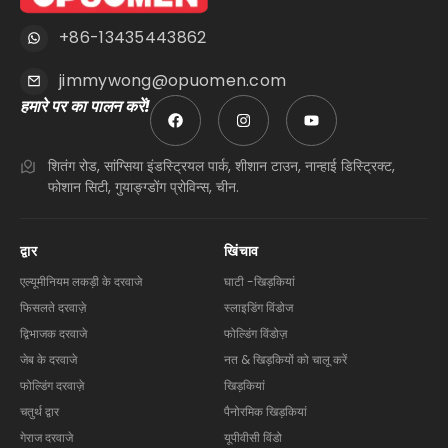
+86-13435443862
jimmywong@opuomen.com
हमारे पर का पालन करें!
शितंग रोड, सांग्सिया इंडस्ट्रियल पार्क, शीशान टाउन, नान्हाई डिस्ट्रिक्ट,
फोशान सिटी, गुयाङ्ग्डोंग प्रोविन्स, चीन.
द्वार
खिंचाव
एल्यूमीनियम लकड़ी के दरवाजे
घाटी -खिड़कियां
फिसलते दरवाज़े
स्लाइडिंग विंडोज
द्विभाजक दरवाजे
फोल्डिंग विंडोज़
जेब के दरवाजे
नत & खिड़कियों को चालू करें
फोल्डिंग दरवाज़े
खिड़कियां
चतुर्थ द्वार
पैनोरमिक खिड़कियां
गेराज दरवाजे
यूपीवीसी विंडो