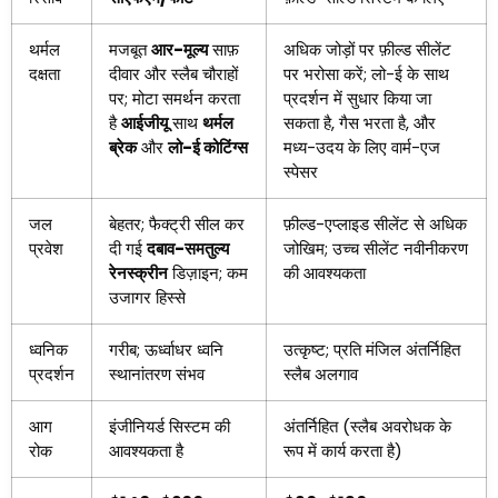
थर्मल
मजबूत
आर-मूल्य
साफ़
अधिक जोड़ों पर फ़ील्ड सीलेंट
दक्षता
दीवार और स्लैब चौराहों
पर भरोसा करें; लो-ई के साथ
पर; मोटा समर्थन करता
प्रदर्शन में सुधार किया जा
है
आईजीयू
साथ
थर्मल
सकता है, गैस भरता है, और
ब्रेक
और
लो-ई कोटिंग्स
मध्य-उदय के लिए वार्म-एज
स्पेसर
जल
बेहतर; फैक्ट्री सील कर
फ़ील्ड-एप्लाइड सीलेंट से अधिक
प्रवेश
दी गई
दबाव-समतुल्य
जोखिम; उच्च सीलेंट नवीनीकरण
रेनस्क्रीन
डिज़ाइन; कम
की आवश्यकता
उजागर हिस्से
ध्वनिक
गरीब; ऊर्ध्वाधर ध्वनि
उत्कृष्ट; प्रति मंजिल अंतर्निहित
प्रदर्शन
स्थानांतरण संभव
स्लैब अलगाव
आग
इंजीनियर्ड सिस्टम की
अंतर्निहित (स्लैब अवरोधक के
रोक
आवश्यकता है
रूप में कार्य करता है)