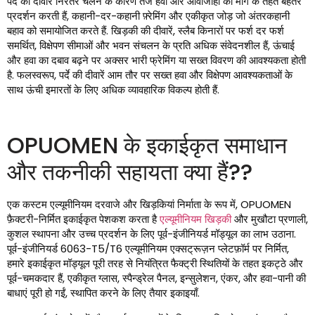
पर्दे की दीवारें निरंतर चलने के कारण तेज हवा और आवाजाही की मांग के तहत बेहतर
प्रदर्शन करती हैं, कहानी-दर-कहानी फ़्रेमिंग और एकीकृत जोड़ जो अंतरकहानी
बहाव को समायोजित करते हैं. खिड़की की दीवारें, स्लैब किनारों पर फर्श दर फर्श
समर्थित, विक्षेपण सीमाओं और भवन संचलन के प्रति अधिक संवेदनशील हैं, ऊंचाई
और हवा का दबाव बढ़ने पर अक्सर भारी फ्रेमिंग या सख्त विवरण की आवश्यकता होती
है. फलस्वरूप, पर्दे की दीवारें आम तौर पर सख्त हवा और विक्षेपण आवश्यकताओं के
साथ ऊंची इमारतों के लिए अधिक व्यावहारिक विकल्प होती हैं.
OPUOMEN के इकाईकृत समाधान
और तकनीकी सहायता क्या हैं??
एक कस्टम एल्यूमीनियम दरवाजे और खिड़कियां निर्माता के रूप में, OPUOMEN
फ़ैक्टरी-निर्मित इकाईकृत पेशकश करता है
एल्यूमीनियम खिड़की
और मुखौटा प्रणाली,
कुशल स्थापना और उच्च प्रदर्शन के लिए पूर्व-इंजीनियर्ड मॉड्यूल का लाभ उठाना.
पूर्व-इंजीनियर्ड 6063-T5/T6 एल्यूमीनियम एक्सट्रूज़न प्लेटफ़ॉर्म पर निर्मित,
हमारे इकाईकृत मॉड्यूल पूरी तरह से नियंत्रित फैक्ट्री स्थितियों के तहत इकट्ठे और
पूर्व-चमकदार हैं, एकीकृत ग्लास, स्पैन्ड्रेल पैनल, इन्सुलेशन, एंकर, और हवा-पानी की
बाधाएं पूरी हो गईं, स्थापित करने के लिए तैयार इकाइयाँ.