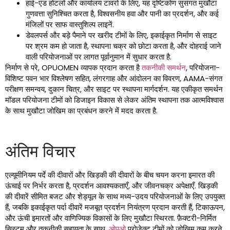
हाई-एंड होटलों और कार्यालय टावरों के लिए, यह दृष्टिकोण सुसंगत मुखौटा
गुणवत्ता सुनिश्चित करता है, विश्वसनीय हवा और पानी का प्रदर्शन, और कई
मंजिलों पर साफ वास्तुशिल्प लाइनें.
डेवलपर्स और बड़े पैमाने पर खरीद टीमों के लिए, इकाईकृत निर्माण से साइट
पर श्रम कम हो जाता है, स्थापना चक्र को छोटा करता है, और दोहराई जाने
वाली परियोजनाओं पर लागत पूर्वानुमान में सुधार करता है.
निर्माण से परे, OPUOMEN व्यापक प्रदान करता है
तकनीकी समर्थन
, परियोजना-
विशिष्ट पवन भार विश्लेषण सहित, लंगरगाह और आंदोलन का विवरण, AAMA-संगत
परीक्षण समन्वय, दुकान चित्र, और साइट पर स्थापना मार्गदर्शन. यह एकीकृत समर्थन
मॉडल परियोजना टीमों को डिजाइन विकास से लेकर अंतिम स्थापना तक आत्मविश्वास
के साथ मुखौटा जोखिम का प्रबंधन करने में मदद करता है.
अंतिम विचार
एल्यूमीनियम पर्दे की दीवारों और खिड़की की दीवारों के बीच चयन करना इमारत की
ऊंचाई पर निर्भर करता है, प्रदर्शन आवश्यकताएँ, और जीवनचक्र अपेक्षाएँ. खिड़की
की दीवारें सीमित बजट और शेड्यूल के साथ मध्य-उदय परियोजनाओं के लिए उपयुक्त
हैं, जबकि इकाईकृत पर्दा दीवारें मजबूत प्रदर्शन नियंत्रण प्रदान करती हैं, टिकाऊपन,
और ऊंची इमारतों और वाणिज्यिक विकासों के लिए मुखौटा स्थिरता. फ़ैक्टरी-निर्मित
सिस्टम और तकनीकी सहायता के साथ,
ओपूओ
प्रोजेक्ट टीमों को जोखिम कम करने