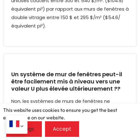
unitisés coûtent entre 300 et 540 $/m². ($104.9/
équivalent pi²) par rapport aux murs de fenêtres à
double vitrage entre 150 $ et 295 $/m² ($54.6/
équivalent pi²).
Un système de mur de fenêtres peut-il
être facilement mis à niveau vers une
valeur U plus élevée ultérieurement ??
Non, les systèmes de murs de fenêtres ne
peuvent pas être facilement améliorés vers une
This website uses cookies to ensure you get the best
exprerience on our website.
valeur U plus élevée (nombre inférieur, meilleure
isolation) plus tard. De telles améliorations
nécessitent le remplacement des vitrages (Par