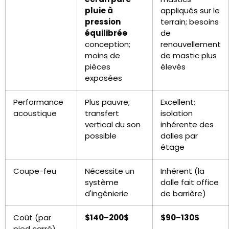
pluie à
appliqués sur le
pression
terrain; besoins
équilibrée
de
conception;
renouvellement
moins de
de mastic plus
pièces
élevés
exposées
Performance
Plus pauvre;
Excellent;
acoustique
transfert
isolation
vertical du son
inhérente des
possible
dalles par
étage
Coupe-feu
Nécessite un
Inhérent (la
système
dalle fait office
d'ingénierie
de barrière)
Coût (par
$140–200$
$90–130$
pied carré)