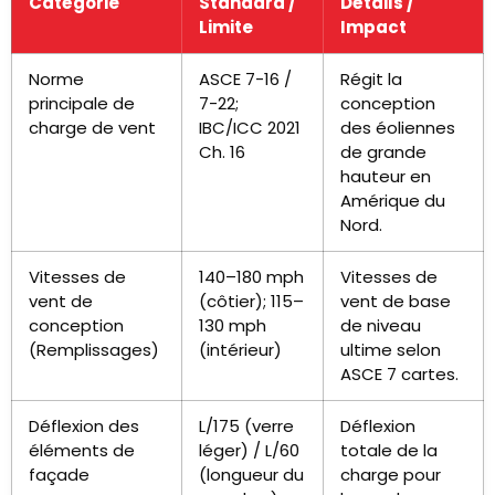
Catégorie
Standard /
Détails /
Limite
Impact
Norme
ASCE 7-16 /
Régit la
principale de
7-22;
conception
charge de vent
IBC/ICC 2021
des éoliennes
Ch. 16
de grande
hauteur en
Amérique du
Nord.
Vitesses de
140–180 mph
Vitesses de
vent de
(côtier); 115–
vent de base
conception
130 mph
de niveau
(Remplissages)
(intérieur)
ultime selon
ASCE 7 cartes.
Déflexion des
L/175 (verre
Déflexion
éléments de
léger) / L/60
totale de la
façade
(longueur du
charge pour