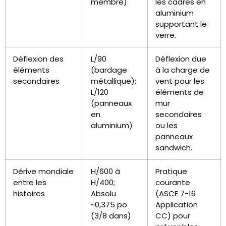
membre)
les cadres en
aluminium
supportant le
verre.
Déflexion des
L/90
Déflexion due
éléments
(bardage
à la charge de
secondaires
métallique);
vent pour les
L/120
éléments de
(panneaux
mur
en
secondaires
aluminium)
ou les
panneaux
sandwich.
Dérive mondiale
H/600 à
Pratique
entre les
H/400;
courante
histoires
Absolu
(ASCE 7-16
~0,375 po
Application
(3/8 dans)
CC) pour