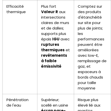
Efficacité
Plus fort
Comptez sur
thermique
Valeur R
aux
des produits
intersections
d'étanchéité
claires de murs
sur site pour
et de dalles;
plus de joints;
supports plus
les
épais
IGU
avec
performances
ruptures
peuvent être
thermiques
et
améliorées
revêtements
avec low-E,
à faible
remplissage de
émissivité
gaz, et
espaceurs à
bords chauds
pour taille
moyenne
Pénétration
Supérieur;
Risque plus
de l'eau
scellé en usine
élevé lié aux
écran pare-
mastics