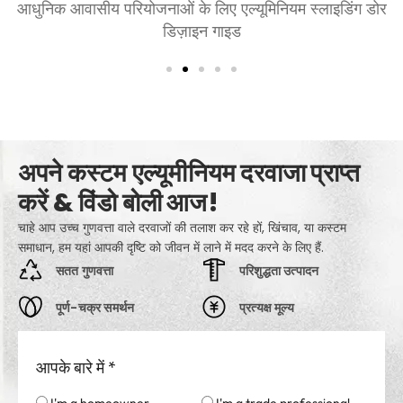
शयनकक्षों और बैठक कक्षों के लिए एल्युमीनियम के दरवाजे चुनना:
आराम, शैली, और गोपनीयता
अपने कस्टम एल्यूमीनियम दरवाजा प्राप्त
करें & विंडो बोली आज!
चाहे आप उच्च गुणवत्ता वाले दरवाजों की तलाश कर रहे हों, खिंचाव, या कस्टम
समाधान, हम यहां आपकी दृष्टि को जीवन में लाने में मदद करने के लिए हैं.
सतत गुणवत्ता
परिशुद्धता उत्पादन
पूर्ण-चक्र समर्थन
प्रत्यक्ष मूल्य
आपके बारे में
*