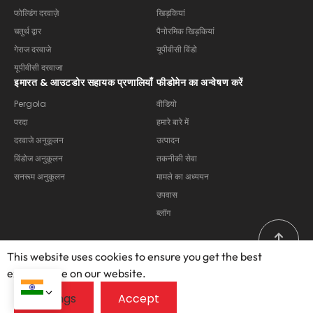
फोल्डिंग दरवाज़े
खिड़कियां
चतुर्थ द्वार
पैनोरमिक खिड़कियां
गेराज दरवाजे
यूपीवीसी विंडो
यूपीवीसी दरवाजा
इमारत & आउटडोर सहायक प्रणालियाँ
फीडोमेन का अन्वेषण करें
Pergola
वीडियो
परदा
हमारे बारे में
दरवाजे अनुकूलन
उत्पादन
विंडोज अनुकूलन
तकनीकी सेवा
सनरूम अनुकूलन
मामले का अध्ययन
उपवास
ब्लॉग
This website uses cookies to ensure you get the best
exprerience on our website.
कॉपीराइट © 2025 – 2026, फोशान ओप्यूमेन डोर्स एंड विंडोज कंपनी लिमिटेड.
सर्वाधिकार सुरक्षित.