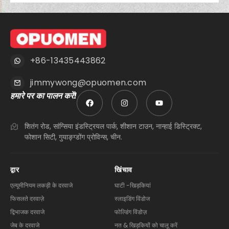
+86-13435443862
jimmywong@opuomen.com
हमारे पर का पालन करें!
शितंग रोड, सांग्सिया इंडस्ट्रियल पार्क, शीशान टाउन, नान्हाई डिस्ट्रिक्ट,
फोशान सिटी, गुयाङ्ग्डोंग प्रोविन्स, चीन.
द्वार
खिंचाव
एल्यूमीनियम लकड़ी के दरवाजे
घाटी -खिड़कियां
फिसलते दरवाज़े
स्लाइडिंग विंडोज
द्विभाजक दरवाजे
फोल्डिंग विंडोज़
जेब के दरवाजे
नत & खिड़कियों को चालू करें