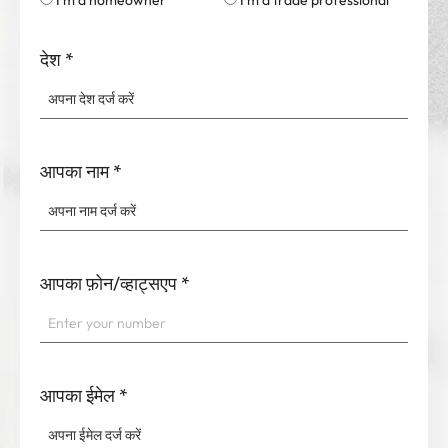
I'm a homeowner
I'm a trade professional
देश
*
आपका नाम
*
आपका फ़ोन/व्हाट्सएप
*
आपका ईमेल
*