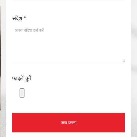
संदेश
*
फाइलें चुनें
जमा करना