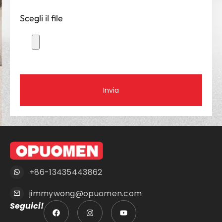
Scegli il file
Invia
+86-13435443862
jimmywong@opuomen.com
Seguici!