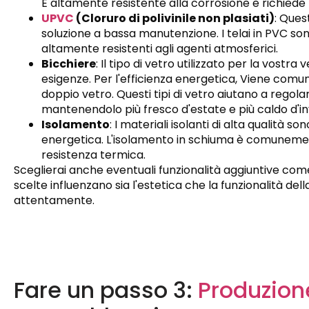
È altamente resistente alla corrosione e richied
UPVC
(Cloruro di polivinile non plasiati)
: Ques
soluzione a bassa manutenzione. I telai in PVC sono
altamente resistenti agli agenti atmosferici.
Bicchiere
: Il tipo di vetro utilizzato per la vost
esigenze. Per l'efficienza energetica, Viene comun
doppio vetro. Questi tipi di vetro aiutano a regol
mantenendolo più fresco d'estate e più caldo d'i
Isolamento
: I materiali isolanti di alta qualità
energetica. L'isolamento in schiuma è comunemen
resistenza termica.
Sceglierai anche eventuali funzionalità aggiuntive com
scelte influenzano sia l'estetica che la funzionalità de
attentamente.
Fare un passo 3:
Produzion