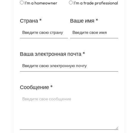
I'm a homeowner
I'm a trade professional
Страна
*
Ваше имя
*
Ваша электронная почта
*
Сообщение
*