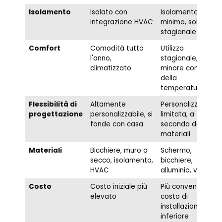
Isolamento
Isolato con
Isolamento
integrazione HVAC
minimo, solo uso
stagionale
Comfort
Comodità tutto
Utilizzo
l'anno,
stagionale,
climatizzato
minore controllo
della
temperatura
Flessibilità di
Altamente
Personalizzazione
progettazione
personalizzabile, si
limitata, a
fonde con casa
seconda dei
materiali
Materiali
Bicchiere, muro a
Schermo,
secco, isolamento,
bicchiere,
HVAC
alluminio, vinile
Costo
Costo iniziale più
Più conveniente,
elevato
costo di
installazione
inferiore