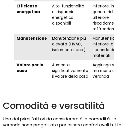
Efficienza
Alto, funzionalità
Inferiore, in
energetica
di risparmio
genere richiede
energetico
ulteriore
disponibili
riscaldamento o
raffreddamento
Manutenzione
Manutenzione più
Manutenzione
elevata (HVAC,
inferiore, a
isolamento, ecc.)
seconda dei
materiali
Valore per la
Aumenta
Aggiunge valore
casa
significativamente
ma meno di una
il valore della casa
veranda
Comodità e versatilità
Uno dei primi fattori da considerare è la comodità. Le
verande sono progettate per essere confortevoli tutto