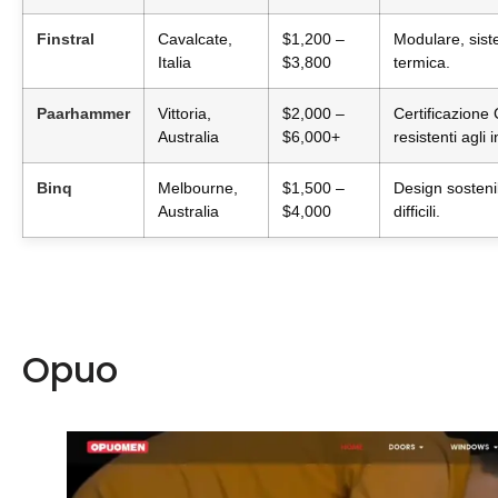
Finstral
Cavalcate,
$1,200 –
Modulare, siste
Italia
$3,800
termica.
Paarhammer
Vittoria,
$2,000 –
Certificazione
Australia
$6,000+
resistenti agli 
Binq
Melbourne,
$1,500 –
Design sostenib
Australia
$4,000
difficili.
Opuo