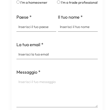
I'm a homeowner
I'm a trade professional
Paese
*
Il tuo nome
*
La tua email
*
Messaggio
*