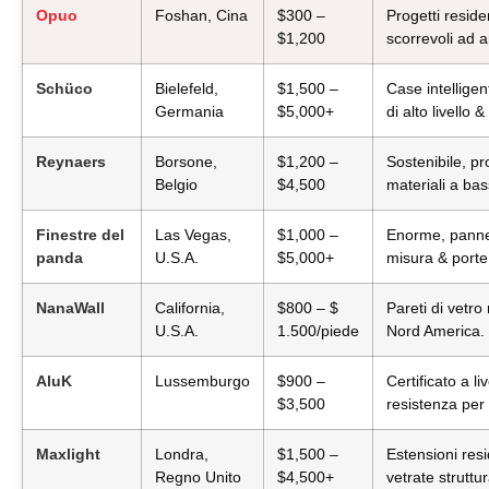
Opuo
Foshan, Cina
$300 –
Progetti reside
$1,200
scorrevoli ad 
Schüco
Bielefeld,
$1,500 –
Case intelligen
Germania
$5,000+
di alto livello
Reynaers
Borsone,
$1,200 –
Sostenibile, pr
Belgio
$4,500
materiali a bas
Finestre del
Las Vegas,
$1,000 –
Enorme, pannell
panda
U.S.A.
$5,000+
misura & porte 
NanaWall
California,
$800 – $
Pareti di vetro 
U.S.A.
1.500/piede
Nord America.
AluK
Lussemburgo
$900 –
Certificato a li
$3,500
resistenza per
Maxlight
Londra,
$1,500 –
Estensioni resi
Regno Unito
$4,500+
vetrate struttu