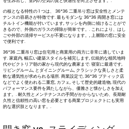
を生み出し、室内の空気の質と快適性を向上させます。.
の核となる特性の 1 つは、 36*36 二重吊り窓は安全性とメンテ
ナンスの容易さが特徴です. 最もモダンな 36*36 両開き窓には
チルトイン機能が付いています, サッシを内側に傾けることがで
きるので、外側のガラスの掃除が簡単です。. これにより、はし
ごや外部の清掃サービスが不要になります。, 上層階の窓に安全
で便利です.
36*36 二重吊り窓は住宅用と商業用の両方に非常に適していま
す. 家庭内, 幅広い建築スタイルを補完します, 伝統的な植民地時
代やビクトリア朝の家から現代的な農家まで. 寝室に最適です,
リビングルーム, とダイニングルーム, クラシックな美しさと柔
軟な通気性が求められる場所. 商業設定で, 36*36 ブティック店
などでよく使われる二重窓, カフェ, そして歴史的建造物, 現代の
パフォーマンス要件を満たしながら、優雅さと懐かしさを加え
ます。. 耐久性とメンテナンスの手間がかからないため、長期耐
久性と信頼性の高い窓を必要とする商業プロジェクトにも実用
的な選択肢となります。.