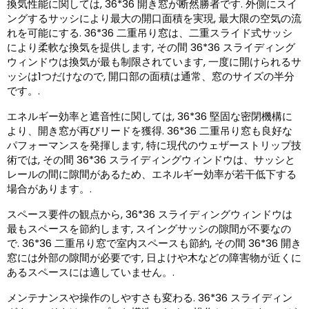
換気性能に関しては, 36*36 開き窓が断然勝者です. 外側にスイ
ングするサッシにより最大の開口面積を実現, 最大限の空気の流
れを可能にする. 36*36 二重吊り窓は、二重スライド式サッシ
により柔軟な換気を提供します, その間 36*36 スライディング
ウィンドウは換気が最も制限されています, 一度に開けられるサ
ッシは1つだけなので, 開口部の面積は通常、窓のサイズの半分
です。.
エネルギー効率と遮音性に関しては, 36*36 堅固な密閉機構に
より、開き窓が再びリードを獲得. 36*36 二重吊り窓も良好な
パフォーマンスを発揮します, 特に現代のウェザーストリップ技
術では, その間 36*36 スライディングウィンドウは、サッシと
レールの間に隙間があるため、エネルギー効率が若干低下する
場合があります。.
スペース要件の観点から, 36*36 スライディングウィンドウは
最もスペースを節約します, スイングサッシの隙間が不要なの
で. 36*36 二重吊り窓で室内スペースも節約, その間 36*36 開き
窓には外部の隙間が必要です, 日よけや木などの障害物が近くに
あるスペースには適していません。.
メンテナンスや操作のしやすさも変わる. 36*36 スライディン