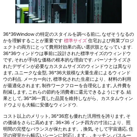
36*36Window の特定のスタイルを調べる前に, なぜそうなるの
かを理解することが重要です
標準サイズ
住宅および商業プロジ
ェクトの両方にとって費用対効果の高い選択肢となっています.
36*36ウィンドウは事前に設計された標準サイズのウィンドウ
です, それが手頃な価格の根本的な理由です. パーソナライズさ
れたデザインが必要なカスタムサイズのウィンドウとは異なり
ます, ユニークな金型, 36*36大規模な大量生産によるウィンド
ウの利点. メーカー向け, 標準化された生産により、材料の利用
が最適化されます, 制作ワークフローを合理化します, 人件費を
削減します, これらの節約を消費者に還元できるようにする. 結
果として, 36*36一貫した品質を維持しながら、カスタムウィン
ドウよりも大幅に安価なウィンドウ.
コスト以上のメリット, 36*36窓も優れた汎用性を誇ります, そ
の価値をさらに高めます. 36×36 インチ四方の寸法により、照
明間の完璧なバランスが保たれます。, 換気, そして宇宙適応, 住
宅の寝室から幅広いシーンに対応します。, キッチン, バスルー