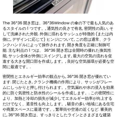
The
36*36 開き窓は、36*36Window の傘の下で最も人気のあ
るスタイルの 1 つです。, 通気性の良さで有名, 密閉性の高い, そ
して洗練された外観. 外側に揺れるサッシュが特徴的 (または内
側に, デザインに応じて) ヒンジについて, この窓は通常、クラ
ンクハンドルによって操作されます, 開き角度を正確に制御可
能. 主な利点の 1 つは、 36*36 開き窓は全開時の優れた換気性
能, サッシ全体が外側にスイングします, 最大の空気の流れを促
進する大きな開口部を作成します。, 良好な空気循環が必要な空
間に最適です。.
密閉性とエネルギー効率の観点から, 36*36 開き窓が優れてい
ます. 閉じたとき, クランク機構の作用により、サッシがフレー
ムにしっかりと押し付けられます。, 空気漏れや水の浸入を効果
的に防ぐ気密性と防水性のシールを作成します。. この密閉性に
より、加熱と冷却の損失が減少してエネルギー効率が向上する
だけでなく、遮音性も向上します。, 騒音の多い地域にある住宅
や商業スペースに最適です。, 繁華街や空港の近くなど. 審美的
に, 36*36 開き窓は、すっきりとしたラインとさまざまな建築