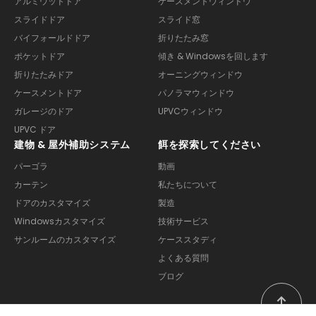
アルミウッドドア
ケースメントウィンドウ
スライドドア
スライド窓
バイフォールドドア
折りたたみ窓
ポケットドア
傾き & Windowsを回します
折りたたみドア
オーニングウィンドウ
ケースメントドア
パノラマウィンドウ
ガレージのドア
UPVCウィンドウ
UPVC ドア
建物 & 屋外補助システム
餌を探索してください
パーゴラ
動画
カーテン
私たちについて
ドアのカスタマイズ
製造
Windowsカスタマイズ
技術サービス
サンルームのカスタマイズ
ケーススタディ
よくある質問
ブログ