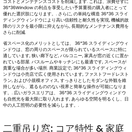
コストとメンテナンスコストを削減します. これは、浪費せずに
36*36Window の利点を享受したい予算重視の購入者にとって
優れた選択肢になります。. さらに, の単純な構造 36*36 スライ
ディングウィンドウにより高い信頼性と耐久性を実現, 機械的故
障のリスクを最小限に抑えながら, 長期的なメンテナンス費用を
さらに削減.
省スペース化のメリットとしては、 36*36 スライディングウィ
ンドウは、窓の周りのスペースが限られているスペースに特に
適しています, 狭い廊下など, バルコニー, 家具が窓の近くに置か
れている部屋. バスルームやキッチンにも最適です, スペースが
貴重な場合が多い場所. 商業設定で, 36*36 スライディングウィ
ンドウは小売店で広く使用されています, ファストフードレスト
ラン, および小規模オフィス, すっきりとしたモダンな外観を維
持しながら、遮るもののない視界と簡単な操作が可能になりま
す。. 広いガラスエリアは、 36*36 スライディングウィンドウ
も自然光を最大限に取り入れます, あらゆる空間を明るくし、日
中の人工照明の必要性を減らします。.
二重吊り窓: コア特性 & 家庭