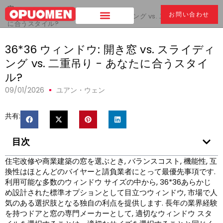
家
>
お問い合わせ
36*36 ウィンドウ: 開き窓 vs. スライディング vs. 二重吊り - あなた
に合うスタイル?
36*36 ウィンドウ: 開き窓 vs. スライディ
ング vs. 二重吊り - あなたに合うスタイ
ル?
09/01/2026
ユアン・ウェン
共有:
目次
住宅改修や商業建築の窓を選ぶとき, バランスコスト, 機能性, 互
換性はほとんどのバイヤーと請負業者にとって最優先事項です.
利用可能な多数のウィンドウ サイズの中から, 36*36あらかじ
め設計された標準オプションとして目立つウィンドウ, 市場で人
気のある選択肢となる独自の利点を提供します. 長年の業界経験
を持つドアと窓の専門メーカーとして, 適切なウィンドウ スタ