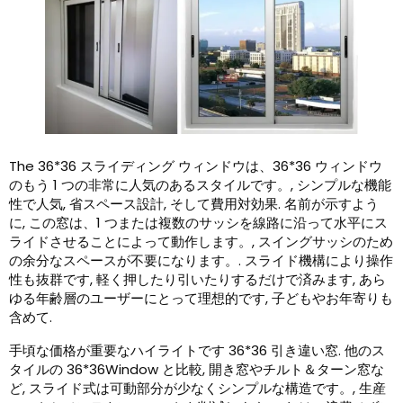
The
36*36 スライディング ウィンドウは、36*36 ウィンドウ
のもう 1 つの非常に人気のあるスタイルです。, シンプルな機能
性で人気, 省スペース設計, そして費用対効果. 名前が示すよう
に, この窓は、1 つまたは複数のサッシを線路に沿って水平にス
ライドさせることによって動作します。, スイングサッシのため
の余分なスペースが不要になります。. スライド機構により操作
性も抜群です, 軽く押したり引いたりするだけで済みます, あら
ゆる年齢層のユーザーにとって理想的です, 子どもやお年寄りも
含めて.
手頃な価格が重要なハイライトです 36*36 引き違い窓. 他のス
タイルの 36*36Window と比較, 開き窓やチルト＆ターン窓な
ど, スライド式は可動部分が少なくシンプルな構造です。, 生産