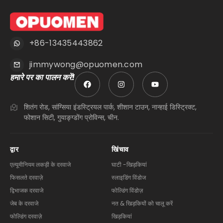
+86-13435443862
jimmywong@opuomen.com
हमारे पर का पालन करें!
शितंग रोड, सांग्सिया इंडस्ट्रियल पार्क, शीशान टाउन, नान्हाई डिस्ट्रिक्ट,
फोशान सिटी, गुयाङ्ग्डोंग प्रोविन्स, चीन.
द्वार
खिंचाव
एल्यूमीनियम लकड़ी के दरवाजे
घाटी -खिड़कियां
फिसलते दरवाज़े
स्लाइडिंग विंडोज
द्विभाजक दरवाजे
फोल्डिंग विंडोज़
जेब के दरवाजे
नत & खिड़कियों को चालू करें
फोल्डिंग दरवाज़े
खिड़कियां