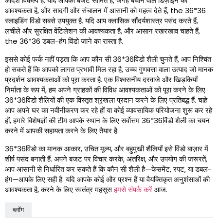
आदर्श विकल्प है. यदि आपका बजट सीमित है, जगह बचाने वाले डिज़ाइन की
आवश्यकता है, और सादगी और संचालन में आसानी को महत्व देते हैं,
the
36*36
स्लाइडिंग विंडो सबसे उपयुक्त है. यदि आप क्लासिक सौंदर्यशास्त्र पसंद करते हैं,
लचीले और सुरक्षित वेंटिलेशन की आवश्यकता है, और आसान रखरखाव चाहते हैं,
the
36*36 डबल-हंग विंडो जाने का रास्ता है.
इससे कोई फर्क नहीं पड़ता कि आप कौन सी 36*36विंडो शैली चुनते हैं, आप निश्चिंत
हो सकते हैं कि आपको लागत प्रभावी मिल रहा है, उच्च गुणवत्ता वाला उत्पाद जो मानक
प्रदर्शन आवश्यकताओं को पूरा करता है. एक विश्वसनीय दरवाजे और खिड़कियाँ
निर्माता के रूप में, हम अपने ग्राहकों की विविध आवश्यकताओं को पूरा करने के लिए
36*36विंडो शैलियों की एक विस्तृत श्रृंखला प्रदान करने के लिए प्रतिबद्ध हैं. चाहे
आप अपने घर का नवीनीकरण कर रहे हों या कोई व्यावसायिक परियोजना शुरू कर रहे
हों, हमारे विशेषज्ञों की टीम आपके स्थान के लिए सर्वोत्तम 36*36विंडो शैली का चयन
करने में आपकी सहायता करने के लिए तैयार है.
36*36विंडो का मानक आकार, उचित मूल्य, और बहुमुखी शैलियाँ इसे विंडो बाज़ार में
शीर्ष पसंद बनाती हैं. अपने बजट पर विचार करके, अंतरिक्ष, और उपयोग की जरूरतें,
आप आसानी से निर्धारित कर सकते हैं कि कौन सी शैली है—केसमेंट, रपट, या डबल-
हंग—आपके लिए सही है. यदि आपके कोई और प्रश्न हैं या वैयक्तिकृत अनुशंसाओं की
आवश्यकता है, करने के लिए स्वतंत्र महसूस
हमसे संपर्क करें
आज.
ब्लॉग