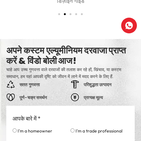
डिज़ाइन गाइड
आराम,
अपने कस्टम एल्यूमीनियम दरवाजा प्राप्त
करें & विंडो बोली आज!
चाहे आप उच्च गुणवत्ता वाले दरवाजों की तलाश कर रहे हों, खिंचाव, या कस्टम
समाधान, हम यहां आपकी दृष्टि को जीवन में लाने में मदद करने के लिए हैं.
सतत गुणवत्ता
परिशुद्धता उत्पादन
पूर्ण-चक्र समर्थन
प्रत्यक्ष मूल्य
आपके बारे में
*
I'm a homeowner
I'm a trade professional