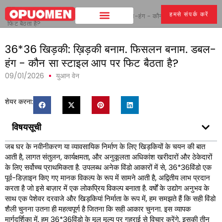
घर
>
हमसे संपर्क करें
36*36 खिड़की: ख़िड़की बनाम. फिसलन बनाम. डबल-हंग - कौन सा स्टाइल आप पर
फिट बैठता है?
36*36 खिड़की: ख़िड़की बनाम. फिसलन बनाम. डबल-
हंग - कौन सा स्टाइल आप पर फिट बैठता है?
09/01/2026
युआन वेन
शेयर करना:
विषयसूची
जब घर के नवीनीकरण या व्यावसायिक निर्माण के लिए खिड़कियों के चयन की बात
आती है, लागत संतुलन, कार्यक्षमता, और अनुकूलता अधिकांश खरीदारों और ठेकेदारों
के लिए सर्वोच्च प्राथमिकता है. उपलब्ध अनेक विंडो आकारों में से, 36*36विंडो एक
पूर्व-डिज़ाइन किए गए मानक विकल्प के रूप में सामने आती है, अद्वितीय लाभ प्रदान
करता है जो इसे बाज़ार में एक लोकप्रिय विकल्प बनाता है. वर्षों के उद्योग अनुभव के
साथ एक पेशेवर दरवाजे और खिड़कियां निर्माता के रूप में, हम समझते हैं कि सही विंडो
शैली चुनना उतना ही महत्वपूर्ण है जितना कि सही आकार चुनना. इस व्यापक
मार्गदर्शिका में, हम 36*36विंडो के मूल मूल्य पर गहराई से विचार करेंगे, इसकी तीन