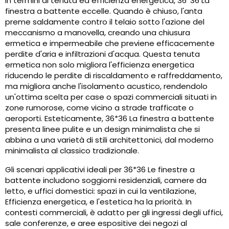
In termini di tenuta ed efficienza energetica, 36*36 La
finestra a battente eccelle. Quando è chiuso, l'anta
preme saldamente contro il telaio sotto l'azione del
meccanismo a manovella, creando una chiusura
ermetica e impermeabile che previene efficacemente
perdite d'aria e infiltrazioni d'acqua. Questa tenuta
ermetica non solo migliora l'efficienza energetica
riducendo le perdite di riscaldamento e raffreddamento,
ma migliora anche l'isolamento acustico, rendendolo
un'ottima scelta per case o spazi commerciali situati in
zone rumorose, come vicino a strade trafficate o
aeroporti. Esteticamente, 36*36 La finestra a battente
presenta linee pulite e un design minimalista che si
abbina a una varietà di stili architettonici, dal moderno
minimalista al classico tradizionale.
Gli scenari applicativi ideali per 36*36 Le finestre a
battente includono soggiorni residenziali, camere da
letto, e uffici domestici: spazi in cui la ventilazione,
Efficienza energetica, e l'estetica ha la priorità. In
contesti commerciali, è adatto per gli ingressi degli uffici,
sale conferenze, e aree espositive dei negozi al