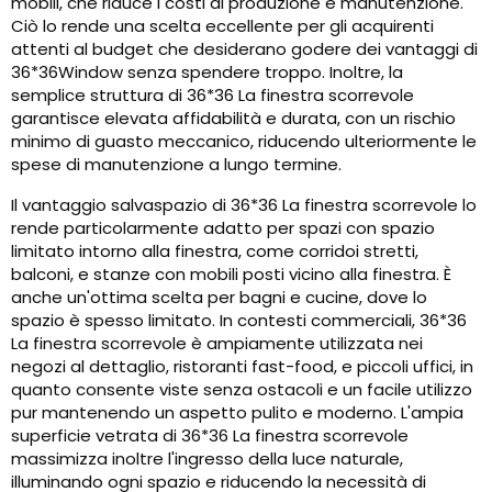
mobili, che riduce i costi di produzione e manutenzione.
Ciò lo rende una scelta eccellente per gli acquirenti
attenti al budget che desiderano godere dei vantaggi di
36*36Window senza spendere troppo. Inoltre, la
semplice struttura di 36*36 La finestra scorrevole
garantisce elevata affidabilità e durata, con un rischio
minimo di guasto meccanico, riducendo ulteriormente le
spese di manutenzione a lungo termine.
Il vantaggio salvaspazio di 36*36 La finestra scorrevole lo
rende particolarmente adatto per spazi con spazio
limitato intorno alla finestra, come corridoi stretti,
balconi, e stanze con mobili posti vicino alla finestra. È
anche un'ottima scelta per bagni e cucine, dove lo
spazio è spesso limitato. In contesti commerciali, 36*36
La finestra scorrevole è ampiamente utilizzata nei
negozi al dettaglio, ristoranti fast-food, e piccoli uffici, in
quanto consente viste senza ostacoli e un facile utilizzo
pur mantenendo un aspetto pulito e moderno. L'ampia
superficie vetrata di 36*36 La finestra scorrevole
massimizza inoltre l'ingresso della luce naturale,
illuminando ogni spazio e riducendo la necessità di