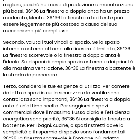
migliore, poiché ha i costi di produzione e manutenzione
più bassi. 36*36 La finestra a doppia anta ha un prezzo
moderato, Mentre 36*36 La finestra a battente può
essere leggermente più costosa a causa del suo
meccanismo più complesso.
Secondo, valuta i tuoi vincoli di spazio. Se lo spazio
interno o esterno attorno alla finestra è limitato, 36*36
La finestra scorrevole o la finestra a doppia anta è
l'ideale. Se disponi di ampio spazio esterno e dai priorità
alla massima ventilazione, 36*36 La finestra a battente è
la strada da percorrere.
Terzo, considera le tue esigenze di utilizzo. Per camere
da letto o spazi in cui la sicurezza e la ventilazione
controllata sono importanti, 36*36 La finestra a doppia
anta è un'ottima scelta. Per soggiorni o spazi
commerciali dove il massimo flusso d'aria e l'efficienza
energetica sono priorità, 36*36 Si consiglia la finestra a
battente. Per i bagni, cucine, o spazi ristretti dove la
semplicità e il risparmio di spazio sono fondamentali,
36*36 La finestra scorrevole è l'opzione più adatta.