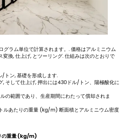
ログラム単位で計算されます。. 価格はアルミニウム
ラス変換, 仕上げ, とツーリング. 仕組みは次のとおりで
ドル/トン, 基礎を形成します.
グ, そして仕上げ, 押出には430ドル/トン、陽極酸化に
000 ドルの範囲であり、生産期間にわたって償却されま
ルあたりの重量 (kg/m) 断面積とアルミニウム密度
重量 (kg/m)