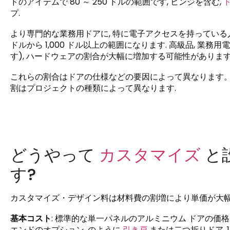
ドのアイテムで 80 ～ 250 ドルの範囲です, ヒンジを含む,
プ.
より専門的な業務用ドアに, 特に電子アクセスを持っている人
ドルから 1,000 ドル以上の範囲になります. 高級品, 業務用電子
す), ハードウェアの割合が大幅に増加する可能性があります,
これらの割合はドアの仕様などの要因によって異なります。, 
割はプロジェクトの種類によって異なります.
どうやって
カスタマイズ
と
す?
カスタマイズ・デザイン料は材料費の割増により単価が大幅に上
基本コスト
: 標準的な単一パネルのアルミニウム ドアの価格は通
エンドのオプション, のように
引き戸
または二つ折りドア, 1