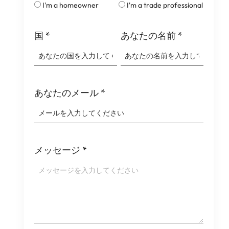
I'm a homeowner
I'm a trade professional
国
*
あなたの名前
*
あなたのメール
*
メッセージ
*