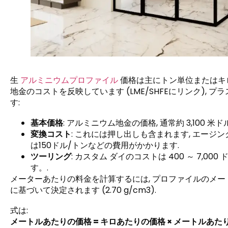
生
アルミニウムプロファイル
価格は主にトン単位またはキ
地金のコストを反映しています (LME/SHFEにリンク), プ
す:
基本価格
: アルミニウム地金の価格, 通常約 3,100 米
変換コスト
: これには押し出しも含まれます, エージン
は150ドル/トンなどの費用がかかります.
ツーリング
: カスタム ダイのコストは 400 ～ 7,
す。.
メーターあたりの料金を計算するには, プロファイルのメート
に基づいて決定されます (2.70 g/cm3).
式は:
メートルあたりの価格 = キロあたりの価格 × メートルあたりの