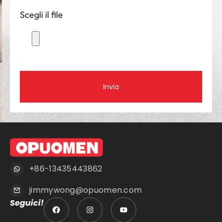
Scegli il file
Invia
+86-13435443862
jimmywong@opuomen.com
Seguici!