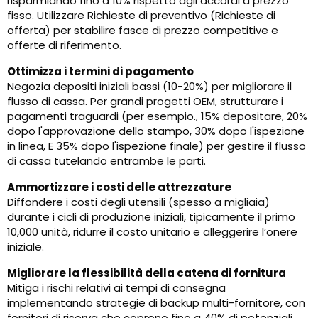
risparmiando fino a 10% rispetto agli accordi a prezzo
fisso. Utilizzare Richieste di preventivo (Richieste di
offerta) per stabilire fasce di prezzo competitive e
offerte di riferimento.
Ottimizza i termini di pagamento
Negozia depositi iniziali bassi (10-20%) per migliorare il
flusso di cassa. Per grandi progetti OEM, strutturare i
pagamenti traguardi (per esempio., 15% depositare, 20%
dopo l'approvazione dello stampo, 30% dopo l'ispezione
in linea, E 35% dopo l'ispezione finale) per gestire il flusso
di cassa tutelando entrambe le parti.
Ammortizzare i costi delle attrezzature
Diffondere i costi degli utensili (spesso a migliaia)
durante i cicli di produzione iniziali, tipicamente il primo
10,000 unità, ridurre il costo unitario e alleggerire l’onere
iniziale.
Migliorare la flessibilità della catena di fornitura
Mitiga i rischi relativi ai tempi di consegna
implementando strategie di backup multi-fornitore, con
fornitori di riserva che coprono fino a 40% di potenziali