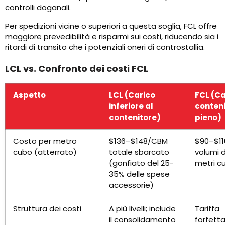
controlli doganali.
Per spedizioni vicine o superiori a questa soglia, FCL offre
maggiore prevedibilità e risparmi sui costi, riducendo sia i
ritardi di transito che i potenziali oneri di controstallia.
LCL vs. Confronto dei costi FCL
Aspetto
LCL (Carico
FCL (Ca
inferiore al
conten
contenitore)
pieno)
Costo per metro
$136–$148/CBM
$90–$11
cubo (atterrato)
totale sbarcato
volumi d
(gonfiato del 25-
metri cu
35% delle spese
accessorie)
Struttura dei costi
A più livelli; include
Tariffa
il consolidamento
forfetta