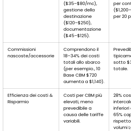
($35–$80/mc),
per con
gestione della
($1,200–
destinazione
per 20 p
($120–$250),
documentazione
($45–$125).
Commissioni
Comprendono il
Prevedib
nascoste/accessorie
18–34% dei costi
tipicam
totali allo sbarco
sotto $
(per esempio., 10
totale.
Base CBM $720
aumenta a $1,140).
Efficienza dei costi &
Costi per CBM più
28% cos
Risparmio
elevati, meno
intercal
prevedibile a
inferior
causa delle tariffe
65% ca
variabili.
rispetto
volumi 