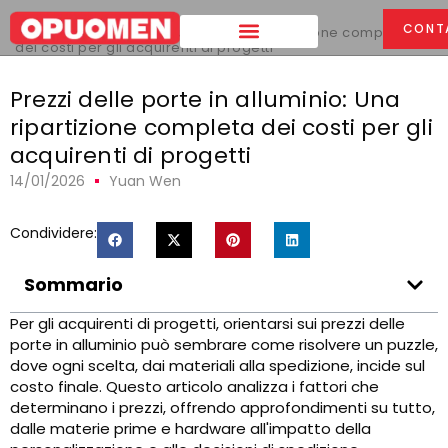
Casa
>
CONT
Prezzi delle porte in alluminio: Una ripartizione completa
dei costi per gli acquirenti di progetti
Prezzi delle porte in alluminio: Una
ripartizione completa dei costi per gli
acquirenti di progetti
14/01/2026
Yuan Wen
Condividere:
Sommario
Per gli acquirenti di progetti, orientarsi sui prezzi delle
porte in alluminio può sembrare come risolvere un puzzle,
dove ogni scelta, dai materiali alla spedizione, incide sul
costo finale. Questo articolo analizza i fattori che
determinano i prezzi, offrendo approfondimenti su tutto,
dalle materie prime e hardware all'impatto della