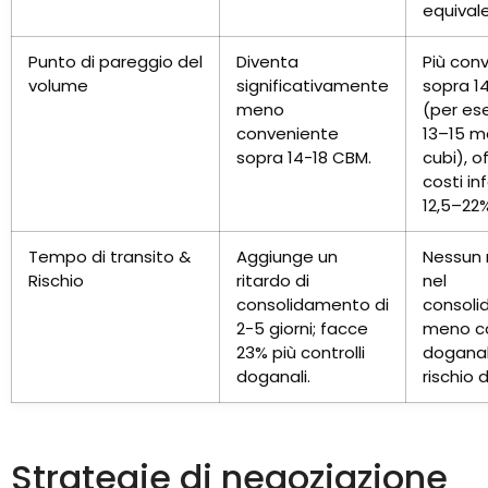
equivale
Punto di pareggio del
Diventa
Più con
volume
significativamente
sopra 1
meno
(per es
conveniente
13–15 m
sopra 14-18 CBM.
cubi), o
costi inf
12,5–22%
Tempo di transito &
Aggiunge un
Nessun 
Rischio
ritardo di
nel
consolidamento di
consoli
2-5 giorni; facce
meno co
23% più controlli
doganali
doganali.
rischio d
Strategie di negoziazione