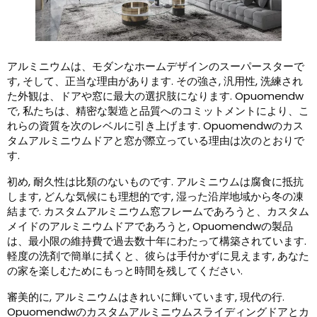
アルミニウムは、モダンなホームデザインのスーパースターで
す, そして、正当な理由があります. その強さ, 汎用性, 洗練され
た外観は、ドアや窓に最大の選択肢になります. Opuomendw
で, 私たちは、精密な製造と品質へのコミットメントにより、こ
れらの資質を次のレベルに引き上げます. Opuomendwのカス
タムアルミニウムドアと窓が際立っている理由は次のとおりで
す.
初め, 耐久性は比類のないものです. アルミニウムは腐食に抵抗
します, どんな気候にも理想的です, 湿った沿岸地域から冬の凍
結まで. カスタムアルミニウム窓フレームであろうと、カスタム
メイドのアルミニウムドアであろうと, Opuomendwの製品
は、最小限の維持費で過去数十年にわたって構築されています.
軽度の洗剤で簡単に拭くと、彼らは手付かずに見えます, あなた
の家を楽しむためにもっと時間を残してください.
審美的に, アルミニウムはきれいに輝いています, 現代の行.
Opuomendwのカスタムアルミニウムスライディングドアとカ