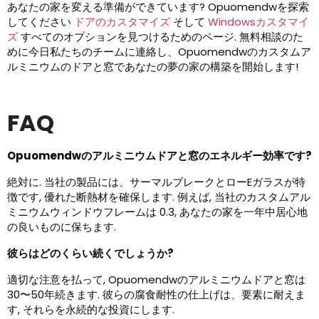
あなたの家を変える準備ができています? Opuomendwを探索
してください
ドアのカスタマイズ
そして
Windowsカスタマイ
ズ
すべてのオプションを見つけるためのページ. 無料相談のた
めに今日私たちのチームに連絡し、Opuomendwのカスタムア
ルミニウムのドアと窓であなたの夢の家の構築を開始します!
FAQ
Opuomendwのアルミニウムドアと窓のエネルギー効率です?
絶対に. 当社の製品には、サーマルブレークとローEガラスが特
徴です, 優れた断熱材を​​確保します. 例えば, 当社のカスタムアル
ミニウムウィンドウフレームは 0.3, あなたの家を一年中居心地
の良いものに保ちます.
彼らはどのくらい続くでしょうか?
適切な注意を払って, Opuomendwのアルミニウムドアと窓は
30〜50年続きます. 彼らの腐食耐性の仕上げは、要素に耐えま
す, それらを永続的な投資にします.