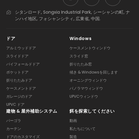
シタンロード, Songxia Industrial Park, シーシャンの町, ナ
ンハイ地区, フォシャンシティ, 広東省, 中国.
ドア
Windows
アルミウッドドア
ケースメントウィンドウ
スライドドア
スライド窓
バイフォールドドア
折りたたみ窓
ポケットドア
傾き & Windowsを回します
折りたたみドア
オーニングウィンドウ
ケースメントドア
パノラマウィンドウ
ガレージのドア
UPVCウィンドウ
UPVC ドア
建物 & 屋外補助システム
餌を探索してください
パーゴラ
動画
カーテン
私たちについて
ドアのカスタマイズ
製造