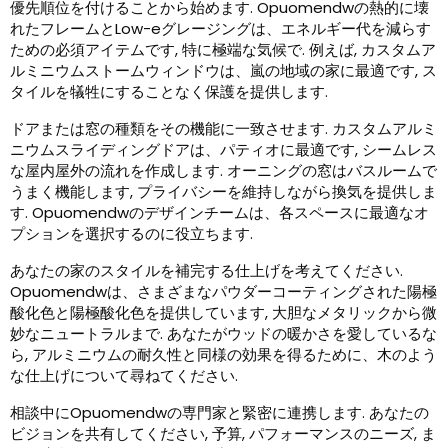
優先順位を付けることから始めます. Opuomendwの熱的に壊
れたフレームとLow-eグレージングは​​、エネルギー代を減らす
ための必須アイテムです, 特に極端な気候で. 例えば, カスタムア
ルミニウムストームウィンドウは、嵐の地域の家に最適です, ス
タイルを犠牲にすることなく保護を提供します.
ドアまたは窓の種類をその機能に一致させます. カスタムアルミ
ニウムスライディングドアは、パティオに最適です, シームレス
な屋内屋外の流れを作成します. オーニングの窓はバスルームで
うまく機能します, プライバシーを維持しながら換気を提供しま
す. Opuomendwのデザインチームは、各スペースに最適なオ
プションを選択するのに役立ちます.
あなたの家のスタイルを補完する仕上げを考えてください.
Opuomendwは、さまざまなパウダーコーティングされた陽極
酸化色と陽極酸化色を提供しています, 大胆なメタリックから微
妙なニュートラルまで. あなたがウッドの暖かさを愛しているな
ら, アルミニウムの耐久性と同様の効果を得るために、木のよう
な仕上げについて尋ねてください.
相談中にOpuomendwの専門家と緊密に連携します. あなたの
ビジョンを共有してください, 予算, パフォーマンスのニーズ, ま