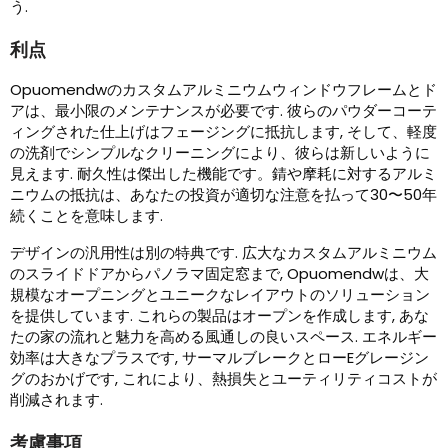
う.
利点
Opuomendwのカスタムアルミニウムウィンドウフレームとド
アは、最小限のメンテナンスが必要です. 彼らのパウダーコーテ
ィングされた仕上げはフェージングに抵抗します, そして、軽度
の洗剤でシンプルなクリーニングにより、彼らは新しいように
見えます. 耐久性は傑出した機能です。錆や摩耗に対するアルミ
ニウムの抵抗は、あなたの投資が適切な注意を払って30〜50年
続くことを意味します.
デザインの汎用性は別の特典です. 広大なカスタムアルミニウム
のスライドドアからパノラマ固定窓まで, Opuomendwは、大
規模なオープニングとユニークなレイアウトのソリューション
を提供しています. これらの製品はオープンを作成します, あな
たの家の流れと魅力を高める風通しの良いスペース. エネルギー
効率は大きなプラスです, サーマルブレークとローEグレージン
グのおかげです, これにより、熱損失とユーティリティコストが
削減されます.
考慮事項