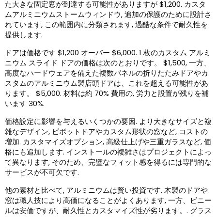
た大きな固定窓が到達する可能性がありますが $1,200. カスタ
ムアルミニウムストームウィンドウ, 追加の保護のために設計さ
れています, この範囲内に分類されます, 過酷な条件で耐久性を
提供します.
ドアは価格です $1,200 オーバー $6,000. 1 枚のカスタム アルミ
ニウム スライド ドアの価格は次のとおりです。 $1,500, 一方、
高度なハードウェアを備えた複数パネルの折りたたみドアやカ
スタムのアルミニウム製店頭ドアは、これを超える可能性があ
ります。 $5,000. 材料は約 70% 費用の, 労力と設置が残りを補
います 30%.
価格設定に影響を与えるいくつかの要因. より大きなサイズと複
雑なデザイン, ピボットドアやカスタム形状の窓など, コストの
増加. カスタマイズオプション, 高級仕上げや三重ガラスなど, 価
格にも追加します. インストールの複雑さはプロジェクトによっ
て異なります, そのため、完璧なフィット感を得るには専門的な
サービスが不可欠です.
他の素材と比べて, アルミニウムは賢い投資です. 木製のドアや
窓は職人技により高価になることがよくあります, 一方、ビニー
ルは安価ですが、耐久性とカスタマイズ性が劣ります。. グラス