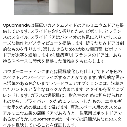
Opuomendwは幅広いカスタムメイドのアルミニウムドアを提
供しています, スライドを含む, 折りたたみ, ピボット, とフラン
スのスタイル. スライドドアはパティオのお気に入りです, スム
ーズな操作とパノラマビューを提供します. 折りたたみドアは劇
的なものを作ります, 楽しませるための柔軟な開口部, ピボット
ドアが太字を追加しますが, 建築声明. フランスのドアは、あら
ゆるスペースに時代を超越した優雅さをもたらします.
パウダーコーティングまたは陽極酸化した仕上げでドアを色の
スペクトルでパーソナライズすることができます, 古典的な黒か
ら活気のある色合いまで. ハードウェアオプションには、洗練さ
れたハンドルと安全なロックが含まれます, スタイルを安全にブ
レンドします. ガラスの選択肢は、耐久性のために和らげられた
ものから、プライバシーのためにフロストしたもの、エネルギ
ー効率のための低Eにまで及びます. 商業スペース用のカスタム
アルミニウム製の店頭ドアであろうと、住宅用ピボットドアで
あるかどうか, Opuomendwは、すべての詳細があなたのスタ
イルを反映していることを保証します.