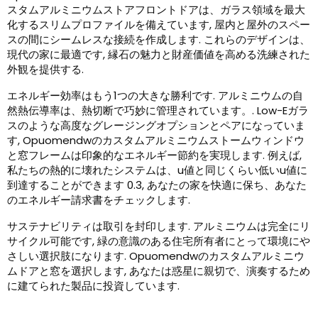
スタムアルミニウムストアフロントドアは、ガラス領域を最大
化するスリムプロファイルを備えています, 屋内と屋外のスペー
スの間にシームレスな接続を作成します. これらのデザインは、
現代の家に最適です, 縁石の魅力と財産価値を高める洗練された
外観を提供する.
エネルギー効率はもう1つの大きな勝利です. アルミニウムの自
然熱伝導率は、熱切断で巧妙に管理されています。. Low-Eガラ
スのような高度なグレージングオプションとペアになっていま
す, Opuomendwのカスタムアルミニウムストームウィンドウ
と窓フレームは印象的なエネルギー節約を実現します. 例えば,
私たちの熱的に壊れたシステムは、u値と同じくらい低いu値に
到達することができます 0.3, あなたの家を快適に保ち、あなた
のエネルギー請求書をチェックします.
サステナビリティは取引を封印します. アルミニウムは完全にリ
サイクル可能です, 緑の意識のある住宅所有者にとって環境にや
さしい選択肢になります. Opuomendwのカスタムアルミニウ
ムドアと窓を選択します, あなたは惑星に親切で、演奏するため
に建てられた製品に投資しています.