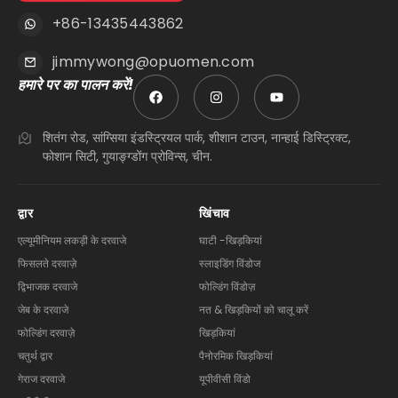
+86-13435443862
jimmywong@opuomen.com
हमारे पर का पालन करें!
शितंग रोड, सांग्सिया इंडस्ट्रियल पार्क, शीशान टाउन, नान्हाई डिस्ट्रिक्ट,
फोशान सिटी, गुयाङ्ग्डोंग प्रोविन्स, चीन.
द्वार
खिंचाव
एल्यूमीनियम लकड़ी के दरवाजे
घाटी -खिड़कियां
फिसलते दरवाज़े
स्लाइडिंग विंडोज
द्विभाजक दरवाजे
फोल्डिंग विंडोज़
जेब के दरवाजे
नत & खिड़कियों को चालू करें
फोल्डिंग दरवाज़े
खिड़कियां
चतुर्थ द्वार
पैनोरमिक खिड़कियां
गेराज दरवाजे
यूपीवीसी विंडो