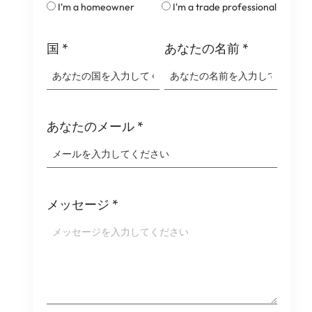
I'm a homeowner
I'm a trade professional
国
*
あなたの名前
*
あなたのメール
*
メッセージ
*