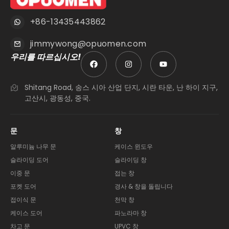
+86-13435443862
jimmywong@opuomen.com
우리를 따르십시오!
Shitang Road, 송스 시아 산업 단지, 시란 타운, 난 하이 지구,
고산시, 광동성, 중국.
문
창
알루미늄 나무 문
케이스 윈도우
슬라이딩 도어
슬라이딩 창
이중 문
접는 창
포켓 도어
경사 & 창을 돌립니다
접이식 문
천막 창
케이스 도어
파노라마 창
차고 문
UPVC 창