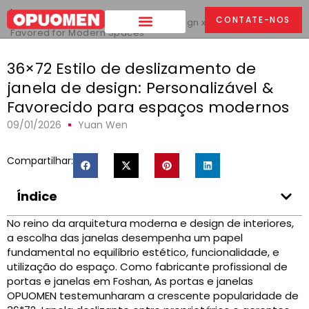
Lar
>
CONTATE-NOS
36Estilo deslizante de janela de design x72:
Customizable &
Favored for Modern Spaces
36×72 Estilo de deslizamento de
janela de design: Personalizável &
Favorecido para espaços modernos
09/01/2026
Yuan Wen
Compartilhar:
Índice
No reino da arquitetura moderna e design de interiores,
a escolha das janelas desempenha um papel
fundamental no equilíbrio estético, funcionalidade, e
utilização do espaço. Como fabricante profissional de
portas e janelas em Foshan, As portas e janelas
OPUOMEN testemunharam a crescente popularidade de