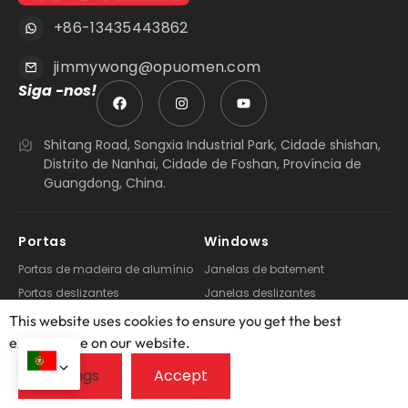
+86-13435443862
jimmywong@opuomen.com
Siga -nos!
Shitang Road, Songxia Industrial Park, Cidade shishan,
Distrito de Nanhai, Cidade de Foshan, Província de
Guangdong, China.
Portas
Windows
Portas de madeira de alumínio
Janelas de batement
Portas deslizantes
Janelas deslizantes
Portas bifold
Janelas dobráveis
This website uses cookies to ensure you get the best
Portas de bolso
Inclinar & Gire as janelas
exprerience on our website.
Portas dobráveis
Windows de toldo
Portas de batente
Janelas panorâmicas