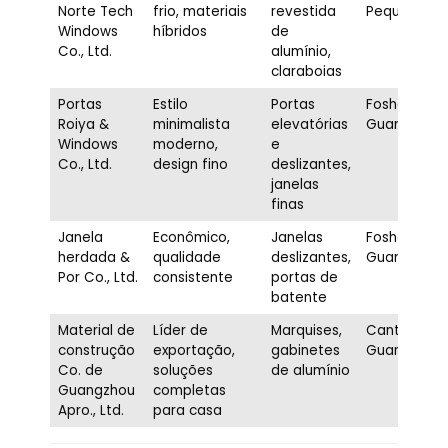
Norte Tech
frio, materiais
revestida
Pequim
Windows
híbridos
de
Co., Ltd.
alumínio,
claraboias
Portas
Estilo
Portas
Foshan,
Roiya &
minimalista
elevatórias
Guangdong
Windows
moderno,
e
Co., Ltd.
design fino
deslizantes,
janelas
finas
Janela
Econômico,
Janelas
Foshan,
herdada &
qualidade
deslizantes,
Guangdong
Por Co., Ltd.
consistente
portas de
batente
Material de
Líder de
Marquises,
Cantão,
construção
exportação,
gabinetes
Guangdong
Co. de
soluções
de alumínio
Guangzhou
completas
Apro., Ltd.
para casa