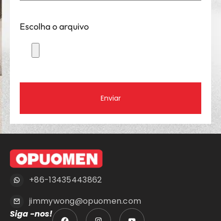
Escolha o arquivo
Enviar
+86-13435443862
jimmywong@opuomen.com
Siga -nos!