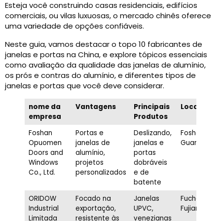
Esteja você construindo casas residenciais, edifícios
comerciais, ou vilas luxuosas, o mercado chinês oferece
uma variedade de opções confiáveis.
Neste guia, vamos destacar o topo 10 fabricantes de
janelas e portas na China, e explore tópicos essenciais
como avaliação da qualidade das janelas de alumínio,
os prós e contras do alumínio, e diferentes tipos de
janelas e portas que você deve considerar.
nome da
Vantagens
Principais
Localizaç
empresa
Produtos
Foshan
Portas e
Deslizando,
Foshan,
Opuomen
janelas de
janelas e
Guangdong
Doors and
alumínio,
portas
Windows
projetos
dobráveis ​​
Co., Ltd.
personalizados
e de
batente
ORIDOW
Focado na
Janelas
Fucheu,
Industrial
exportação,
UPVC,
Fujian
Limitada
resistente às
venezianas