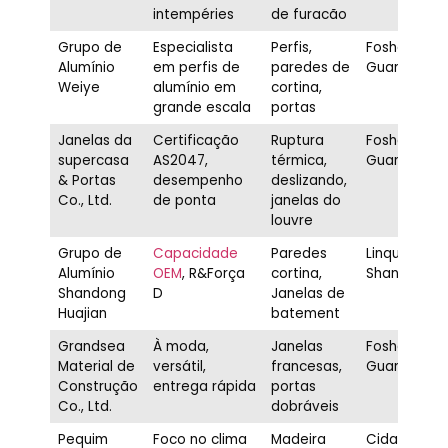
intempéries
de furacão
Grupo de
Especialista
Perfis,
Foshan,
Alumínio
em perfis de
paredes de
Guangdong
Weiye
alumínio em
cortina,
grande escala
portas
Janelas da
Certificação
Ruptura
Foshan,
supercasa
AS2047,
térmica,
Guangdong
& Portas
desempenho
deslizando,
Co., Ltd.
de ponta
janelas do
louvre
Grupo de
Capacidade
Paredes
Linqu,
Alumínio
OEM
, R&Força
cortina,
Shandong
Shandong
D
Janelas de
Huajian
batement
Grandsea
À moda,
Janelas
Foshan,
Material de
versátil,
francesas,
Guangdong
Construção
entrega rápida
portas
Co., Ltd.
dobráveis
Pequim
Foco no clima
Madeira
Cidade de