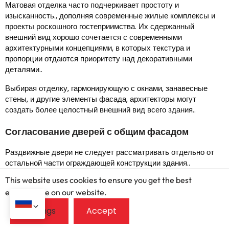
Матовая отделка часто подчеркивает простоту и
изысканность., дополняя современные жилые комплексы и
проекты роскошного гостеприимства. Их сдержанный
внешний вид хорошо сочетается с современными
архитектурными концепциями, в которых текстура и
пропорции отдаются приоритету над декоративными
деталями..
Выбирая отделку, гармонирующую с окнами, занавесные
стены, и другие элементы фасада, архитекторы могут
создать более целостный внешний вид всего здания..
Согласование дверей с общим фасадом
Раздвижные двери не следует рассматривать отдельно от
остальной части ограждающей конструкции здания..
This website uses cookies to ensure you get the best
Профессиональные дизайнеры обычно согласовывают
exprerience on our website.
отделку рам с окнами., балконы, перила, занавесные стены, и
другие архитектурные компоненты для создания единого
визуального языка..